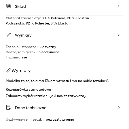
Skład
Materiał zasadniczy: 80 % Poliamid, 20 % Elastan
Podszewka: 92 % Poliester, 8 % Elastan
Wymiary
Fason biustonosza
:
klasyczny
Rodzaj ramiączek
:
nieodpinane
Fiszbiny
:
nie
Wymiary
Modelka ze zdjęcia ma 174 cm wzrostu i ma na sobie rozmiar S.
Rozmiarówka standardowa
Zalecamy wybór rozmiaru, jaki nosisz zazwyczaj.
Dane techniczne
Usztywnienie miseczki
:
bez usztywnienia