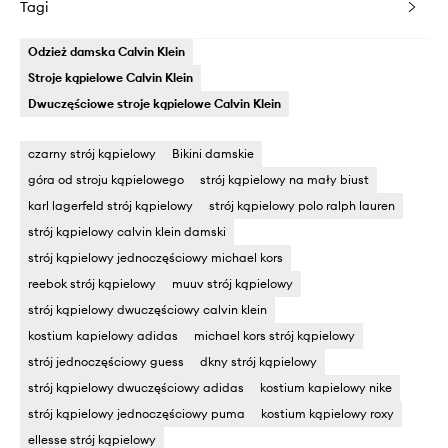
Tagi
Odzież damska Calvin Klein
Stroje kąpielowe Calvin Klein
Dwuczęściowe stroje kąpielowe Calvin Klein
czarny strój kąpielowy
Bikini damskie
góra od stroju kąpielowego
strój kąpielowy na mały biust
karl lagerfeld strój kąpielowy
strój kąpielowy polo ralph lauren
strój kąpielowy calvin klein damski
strój kąpielowy jednoczęściowy michael kors
reebok strój kąpielowy
muuv strój kąpielowy
strój kąpielowy dwuczęściowy calvin klein
kostium kapielowy adidas
michael kors strój kąpielowy
strój jednoczęściowy guess
dkny strój kąpielowy
strój kąpielowy dwuczęściowy adidas
kostium kapielowy nike
strój kąpielowy jednoczęściowy puma
kostium kąpielowy roxy
ellesse strój kąpielowy