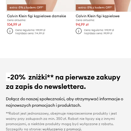
extra -5% z kodem: OFF*
extra -5% z kodem: OFF*
Calvin Klein figi kąpielowe damskie
Calvin Klein figi kąpielowe
Cena aktualna:
Cena aktualna:
104,99 zł
94,99 zł
Cena regularna:
199,99 zł
Cena regularna:
199,99 zł
Najniższa cena:
114,99 zł
Najniższa cena:
99,99 zł
-20%
zniżki** na pierwsze zakupy
za zapis do newslettera.
Dołącz do naszej społeczności, aby otrzymywać informacje o
najnowszych promocjach i produktach.
**Rabat jest jednorazowy, obejmuje nieprzecenione produkty i jest
ważny przy zakupach za min. 350 zł. Rabat nie łączy się z innymi
promocjami, a niektóre produkty mogą być wyłączone z rabatu.
Szczegóły na stronie:
wykluczenia z promocji
.