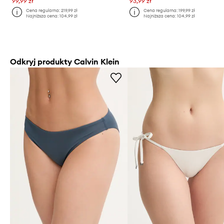
99,99 zł
93,99 zł
Cena regularna:
219,99 zł
Cena regularna:
199,99 zł
Najniższa cena:
104,99 zł
Najniższa cena:
104,99 zł
Odkryj produkty Calvin Klein