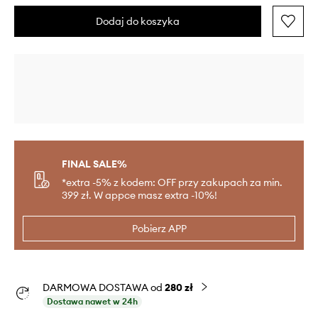
Dodaj do koszyka
FINAL SALE%
*extra -5% z kodem: OFF przy zakupach za min.
399 zł. W appce masz extra -10%!
Pobierz APP
DARMOWA DOSTAWA od
280 zł
Dostawa nawet w 24h