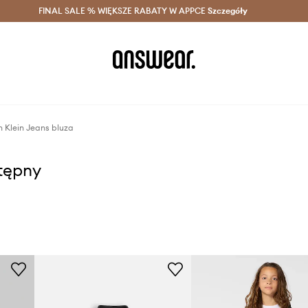
szczędzaj z Answear Club >
FINAL SALE % WIĘKSZE RABATY W APPCE
Dostawa nawet w 24h >
Szczegóły
News
n Klein Jeans bluza
stępny