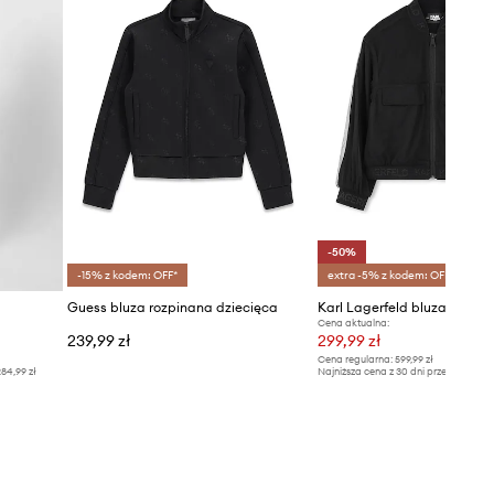
-50%
-15% z kodem: OFF*
extra -5% z kodem: OFF*
Guess bluza rozpinana dziecięca
Karl Lagerfeld bluza dzieci
Cena aktualna:
239,99 zł
299,99 zł
Cena regularna:
599,99 zł
84,99 zł
Najniższa cena z 30 dni przed obniżką