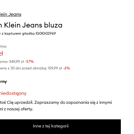
lein Jeans
n Klein Jeans bluza
ny z kapturem gładka IG0IG02969
lna:
zł
arna:
349,99 zł
-57%
ena z 30 dni przed obniżką:
159,99 zł
 -6%
arny
niedostępny
ktoś Cię uprzedził. Zapraszamy do zapoznania się z innymi
 z naszej oferty.
Inne z tej kategorii