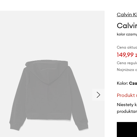
Calvin K
Calvi
kolor czar
Cena aktua
149,99 
Cena regul
Najniższa c
Kolor:
cz
Produkt 
Niestety 
produktami