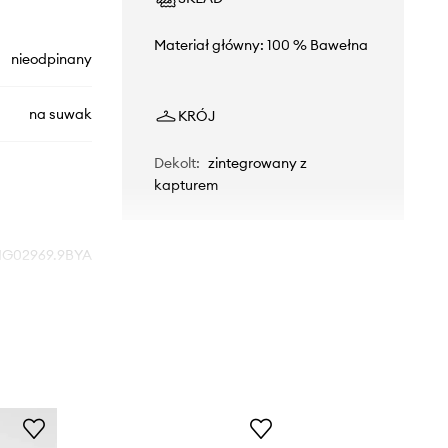
Materiał główny: 100 % Bawełna
nieodpinany
na suwak
KRÓJ
Dekolt
:
zintegrowany z
kapturem
IG02969.9BYA
czarny
vin Klein Jeans