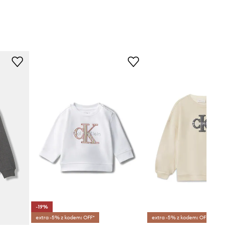
-19%
extra -5% z kodem: OFF*
extra -5% z kodem: OFF*