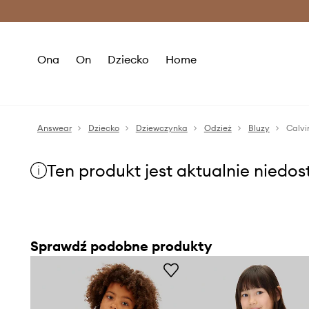
Premium Fashion Benefits >
O
Ona
On
Dziecko
Home
Answear
Dziecko
Dziewczynka
Odzież
Bluzy
Calvi
Ten produkt jest aktualnie niedo
Sprawdź podobne produkty