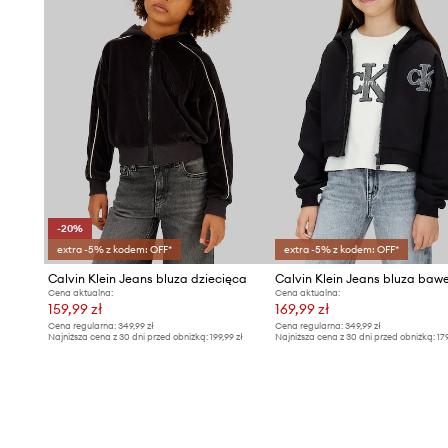
-20%
extra -5% z kodem: OFF*
extra -5% z kodem: OFF*
Calvin Klein Jeans bluza dziecięca
Cena aktualna:
Cena aktualna:
159,99 zł
169,99 zł
Cena regularna:
349,99 zł
Cena regularna:
349,99 zł
Najniższa cena z 30 dni przed obniżką:
199,99 zł
Najniższa cena z 30 dni przed obniżką:
17