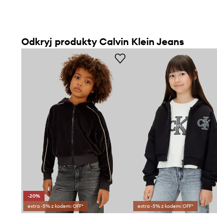
Odkryj produkty Calvin Klein Jeans
-20%
extra -5% z kodem: OFF*
extra -5% z kodem: OFF*