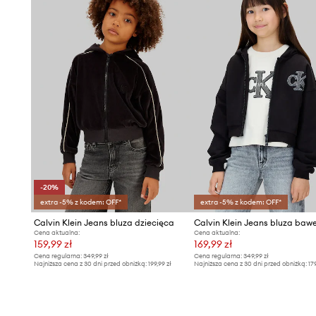
-20%
extra -5% z kodem: OFF*
extra -5% z kodem: OFF*
Calvin Klein Jeans bluza dziecięca
Cena aktualna:
Cena aktualna:
159,99 zł
169,99 zł
Cena regularna:
349,99 zł
Cena regularna:
349,99 zł
Najniższa cena z 30 dni przed obniżką:
199,99 zł
Najniższa cena z 30 dni przed obniżką:
17