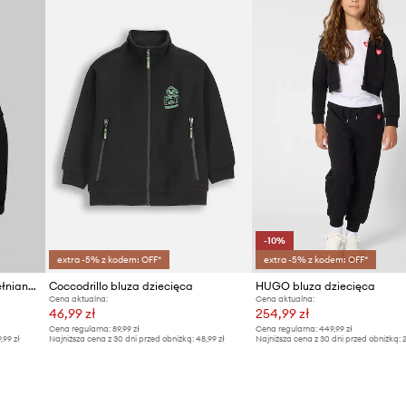
ID Produktu
-10%
extra -5% z kodem: OFF*
extra -5% z kodem: OFF*
Calvin Klein Jeans bluza bawełniana dziecięca
Coccodrillo bluza dziecięca
HUGO bluza dziecięca
Cena aktualna:
Cena aktualna:
46,99 zł
254,99 zł
Cena regularna:
89,99 zł
Cena regularna:
449,99 zł
9,99 zł
Najniższa cena z 30 dni przed obniżką:
48,99 zł
Najniższa cena z 30 dni przed obniżką:
2