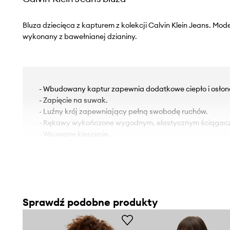
Bluza dziecięca z kapturem z kolekcji Calvin Klein Jeans. Mod
wykonany z bawełnianej dzianiny.
- Wbudowany kaptur zapewnia dodatkowe ciepło i osłonę,
- Zapięcie na suwak.
- Luźny krój zapewniający pełną swobodę ruchów.
- Rękawy wykończone wygodnym, elastycznym ściągac
- Wsuwane kieszenie.
Sprawdź podobne produkty