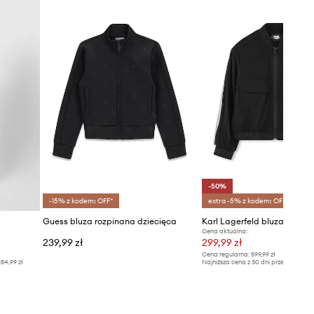
-50%
-15% z kodem: OFF*
extra -5% z kodem: OFF*
Guess bluza rozpinana dziecięca
Karl Lagerfeld bluza dzieci
Cena aktualna:
239,99 zł
299,99 zł
Cena regularna:
599,99 zł
84,99 zł
Najniższa cena z 30 dni przed obniżką