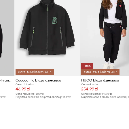
-10%
extra -5% z kodem: OFF*
extra -5% z kodem: OFF*
Calvin Klein Jeans bluza bawełniana dziecięca
Coccodrillo bluza dziecięca
HUGO bluza dziecięca
Cena aktualna:
Cena aktualna:
46,99 zł
254,99 zł
Cena regularna:
89,99 zł
Cena regularna:
449,99 zł
9,99 zł
Najniższa cena z 30 dni przed obniżką:
48,99 zł
Najniższa cena z 30 dni przed obniżką:
2