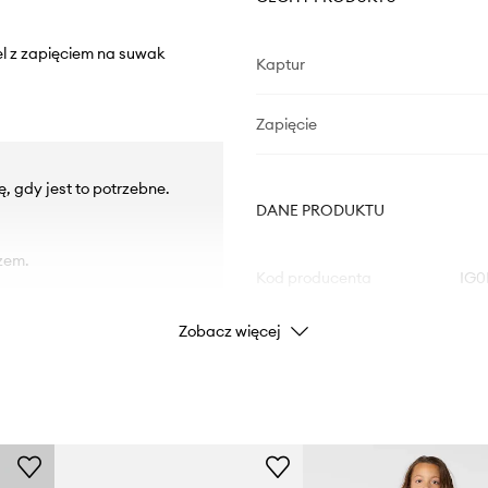
el z zapięciem na suwak
Kaptur
Zapięcie
 gdy jest to potrzebne.
DANE PRODUKTU
zem.
Kod producenta
IG0
Zobacz więcej
Kolor
Marka
Cal
Producent