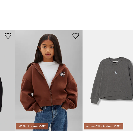
-15% z kodem: OFF*
extra -5% z kodem: OFF*