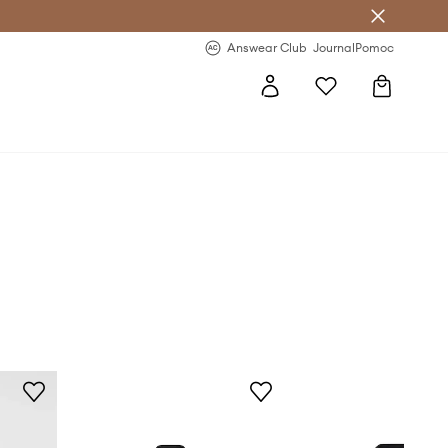
letter >
Regularne nowości >
Answear Club
Journal
Pomoc