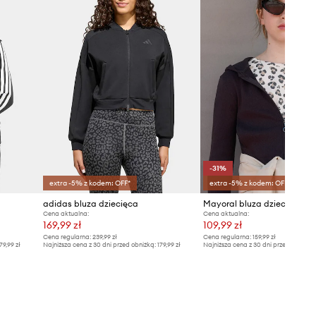
-31%
extra -5% z kodem: OFF*
extra -5% z kodem: OFF*
adidas bluza dziecięca
Mayoral bluza dziecięca
Cena aktualna:
Cena aktualna:
169,99 zł
109,99 zł
Cena regularna:
239,99 zł
Cena regularna:
159,99 zł
79,99 zł
Najniższa cena z 30 dni przed obniżką:
179,99 zł
Najniższa cena z 30 dni przed obniżką