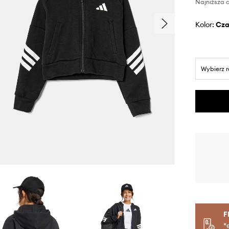
Najniższa c
Kolor:
cz
Wybierz 
F
*