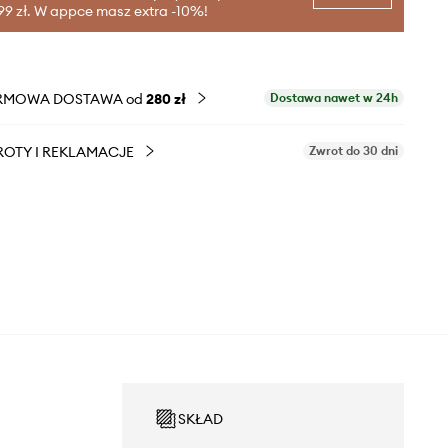
99 zł. W appce masz extra -10%!
RMOWA DOSTAWA od
280 zł
Dostawa nawet w 24h
OTY I REKLAMACJE
Zwrot do 30 dni
SKŁAD