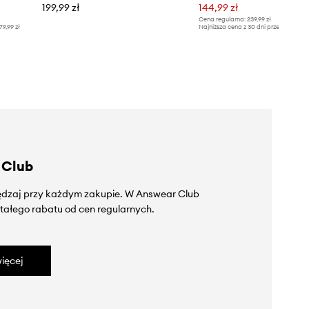
199,99 zł
144,99 zł
Cena regularna:
239,99 zł
79,99 zł
Najniższa cena z 30 dni przed obniżką
 Club
zędzaj przy każdym zakupie. W Answear Club
tałego rabatu od cen regularnych.
ięcej