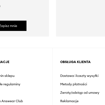
a
Zapisz mnie
MACJE
OBSŁUGA KLIENTA
in sklepu
Dostawa i koszty wysyłki
łe regulaminy
Metody płatności
Zwroty/odstąp od umowy
 Answear Club
Reklamacje