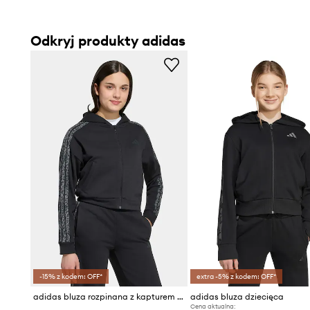
Odkryj produkty adidas
-15% z kodem: OFF*
extra -5% z kodem: OFF*
adidas bluza rozpinana z kapturem dziecięca z bawełną
adidas bluza dziecięca
Cena aktualna: