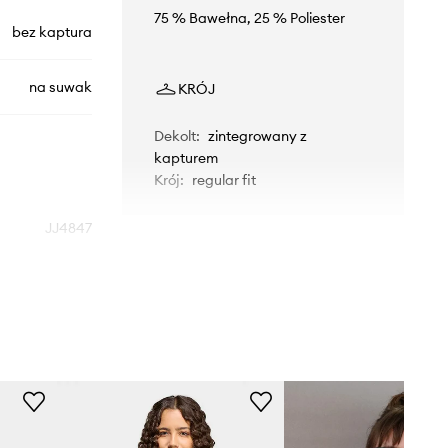
75 % Bawełna, 25 % Poliester
bez kaptura
na suwak
KRÓJ
Dekolt
:
zintegrowany z
kapturem
Krój
:
regular fit
JJ4847
czarny
adidas