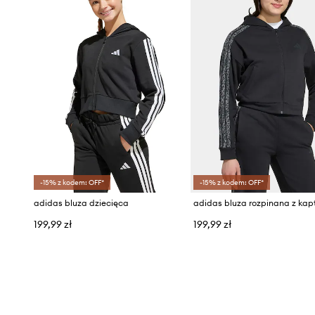
-15% z kodem: OFF*
-15% z kodem: OFF*
adidas bluza dziecięca
199,99 zł
199,99 zł