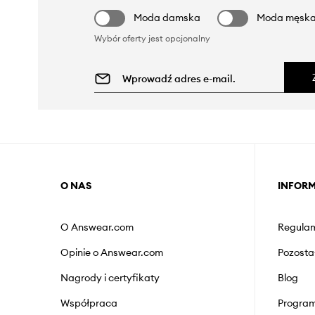
Moda damska
Moda męsk
Wybór oferty jest opcjonalny
O NAS
INFOR
O Answear.com
Regulam
Opinie o Answear.com
Pozosta
Nagrody i certyfikaty
Blog
Współpraca
Program