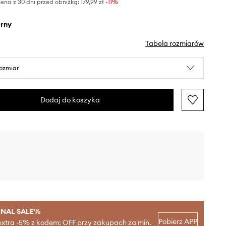
ena z 30 dni przed obniżką:
179,99 zł
 -11%
arny
Tabela rozmiarów
rozmiar
Dodaj do koszyka
INAL SALE%
Pobierz APP
extra -5% z kodem: OFF przy zakupach za min.