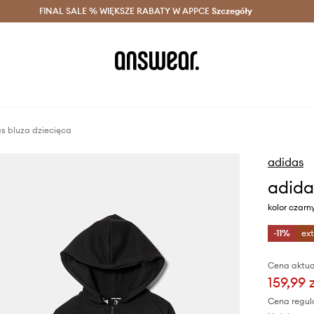
szczędzaj z Answear Club >
FINAL SALE % WIĘKSZE RABATY W APPCE
Dostawa nawet w 24h >
Szczegóły
News
s bluza dziecięca
adidas
adida
kolor czarn
-11%
ex
Cena aktua
159,99 
Cena regul