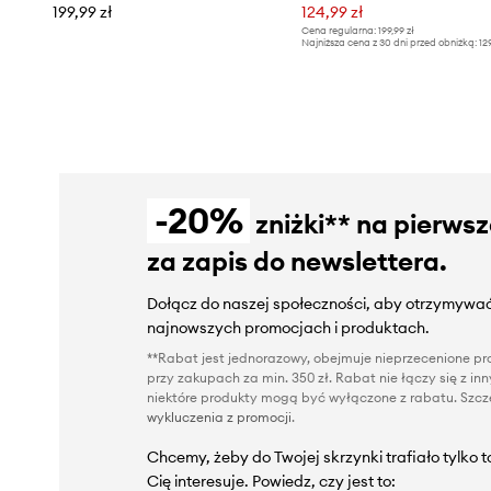
199,99 zł
124,99 zł
Cena regularna:
199,99 zł
Najniższa cena z 30 dni przed obniżką:
12
-20%
zniżki** na pierws
za zapis do newslettera.
Dołącz do naszej społeczności, aby otrzymywać
najnowszych promocjach i produktach.
**Rabat jest jednorazowy, obejmuje nieprzecenione pro
przy zakupach za min. 350 zł. Rabat nie łączy się z i
niektóre produkty mogą być wyłączone z rabatu. Szcze
wykluczenia z promocji
.
Chcemy, żeby do Twojej skrzynki trafiało tylko 
Cię interesuje. Powiedz, czy jest to: