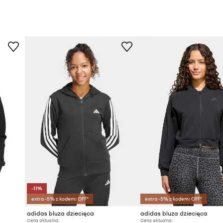
-11%
extra -5% z kodem: OFF*
extra -5% z kodem: OFF*
adidas bluza dziecięca
adidas bluza dziecięca
Cena aktualna:
Cena aktualna: