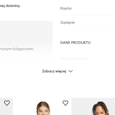
nej dzianiny.
Kaptur
Zapięcie
DANE PRODUKTU
tycznym ściągaczem.
Kod producenta
Zobacz więcej
Kolor
Marka
Producent
ID Produktu