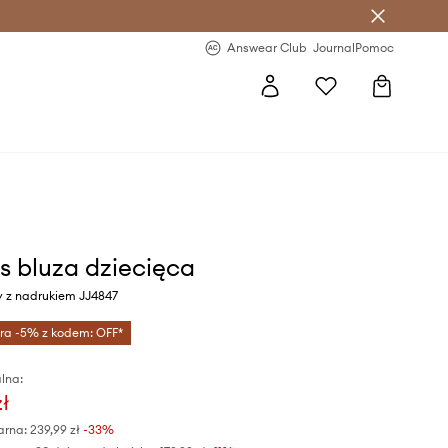
letter >
Regularne nowości >
Answear Club
Journal
Pomoc
s bluza dziecięca
y z nadrukiem JJ4847
tra -5% z kodem: OFF*
lna:
zł
arna:
239,99 zł
-33%