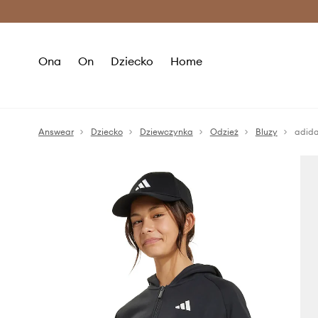
Premium Fashion Benefits >
O
Ona
On
Dziecko
Home
Answear
Dziecko
Dziewczynka
Odzież
Bluzy
adida