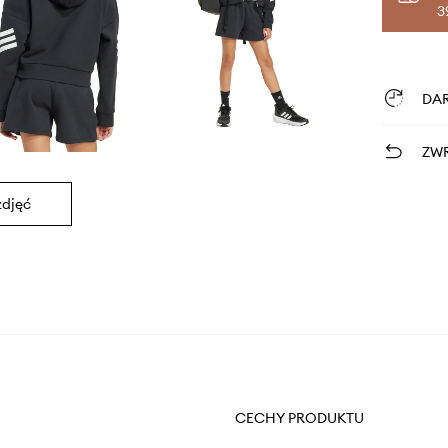
3
DA
ZWR
zdjęć
CECHY PRODUKTU