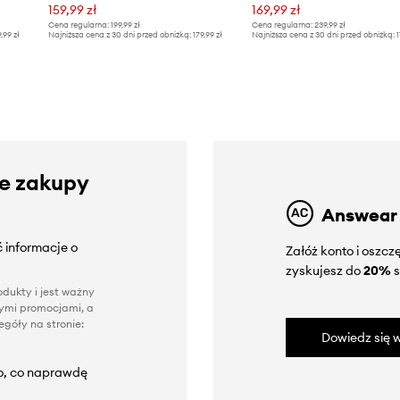
159,99 zł
169,99 zł
Cena regularna:
199,99 zł
Cena regularna:
239,99 zł
9,99 zł
Najniższa cena z 30 dni przed obniżką:
179,99 zł
Najniższa cena z 30 dni przed obniżką:
1
ze zakupy
Answear
 informacje o
Załóż konto i oszc
zyskujesz do
20%
s
dukty i jest ważny
nnymi promocjami, a
góły na stronie:
Dowiedz się w
to, co naprawdę