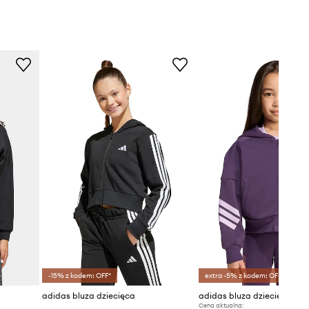
-15% z kodem: OFF*
extra -5% z kodem: OFF*
adidas bluza dziecięca
adidas bluza dziecięca
Cena aktualna: