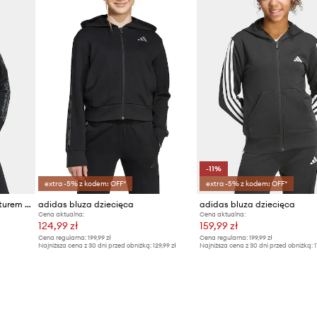
-11%
extra -5% z kodem: OFF*
extra -5% z kodem: OFF*
adidas bluza rozpinana z kapturem dziecięca z bawełną
adidas bluza dziecięca
adidas bluza dziecięca
Cena aktualna:
Cena aktualna:
124,99 zł
159,99 zł
Cena regularna:
199,99 zł
Cena regularna:
199,99 zł
Najniższa cena z 30 dni przed obniżką:
129,99 zł
Najniższa cena z 30 dni przed obniżką:
1