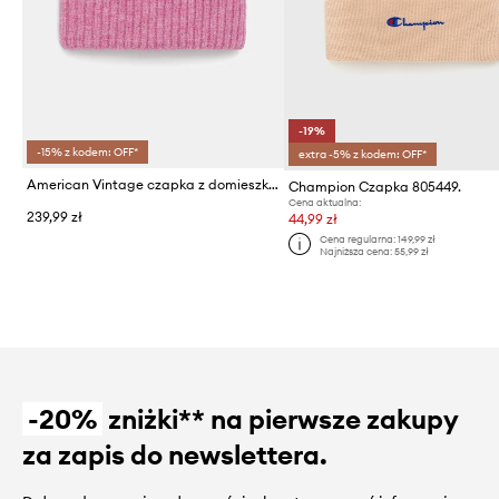
-19%
-15% z kodem: OFF*
extra -5% z kodem: OFF*
American Vintage czapka z domieszką wełny Bonnet
Champion Czapka 805449.
Cena aktualna:
239,99 zł
44,99 zł
Cena regularna:
149,99 zł
Najniższa cena:
55,99 zł
-20%
zniżki** na pierwsze zakupy
za zapis do newslettera.