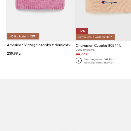
-19%
-15% z kodem: OFF*
extra -5% z kodem: OFF*
American Vintage czapka z domieszką wełny Bonnet
Champion Czapka 805449.
Cena aktualna:
239,99 zł
44,99 zł
Cena regularna:
149,99 zł
Najniższa cena:
55,99 zł