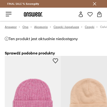
FINAL SALE %
Szczegóły
Oszczędzaj z Answear Club >
Answear
Ona
Akcesoria
Czapki i kapelusze
Czapki
Calv
Ten produkt jest aktualnie niedostępny
Sprawdź podobne produkty