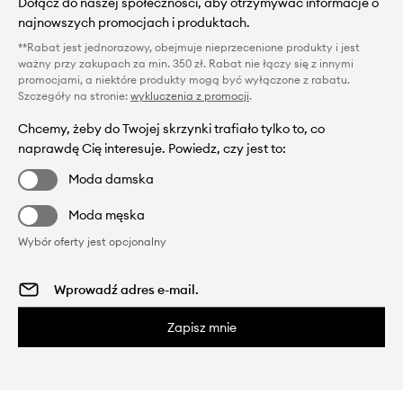
Dołącz do naszej społeczności, aby otrzymywać informacje o
najnowszych promocjach i produktach.
**Rabat jest jednorazowy, obejmuje nieprzecenione produkty i jest
ważny przy zakupach za min. 350 zł. Rabat nie łączy się z innymi
promocjami, a niektóre produkty mogą być wyłączone z rabatu.
Szczegóły na stronie:
wykluczenia z promocji
.
Chcemy, żeby do Twojej skrzynki trafiało tylko to, co
naprawdę Cię interesuje. Powiedz, czy jest to:
Moda damska
Moda męska
Wybór oferty jest opcjonalny
Zapisz mnie