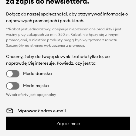
za zapis do newslettera.
Dołącz do naszej społeczności, aby otrzymywać informacje o
najnowszych promocjach i produktach.
**Rabat jest jednorazowy, obejmuje nieprzecenione produkty i jest
ważny przy zakupach za min. 350 zł. Rabat nie łączy się z innymi
promocjami, a niektóre produkty mogą być wyłączone z rabatu.
Szczegóły na stronie:
wykluczenia z promocji
.
Chcemy, żeby do Twojej skrzynki trafiało tylko to, co
naprawdę Cię interesuje. Powiedz, czy jest to:
Moda damska
Moda męska
Wybór oferty jest opcjonalny
Zapisz mnie