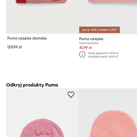
extra -5% z kodem: OFF*
Puma czapka damska
Puma czapka
Cena aktualna:
129,99 zł
41,99 zł
Cena regularna:
99,99 zł
Najniższa cena:
45,99 zł
Odkryj produkty Puma