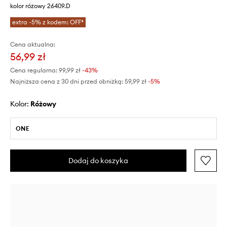
kolor różowy 26409.D
extra -5% z kodem: OFF*
Cena aktualna:
56,99 zł
Cena regularna:
99,99 zł
-43%
Najniższa cena z 30 dni przed obniżką:
59,99 zł
 -5%
Kolor:
różowy
ONE
Dodaj do koszyka