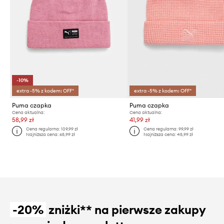
-10%
extra -5% z kodem: OFF*
extra -5% z kodem: OFF*
Puma czapka
Puma czapka
Cena aktualna:
Cena aktualna:
58,99 zł
41,99 zł
Cena regularna:
109,99 zł
Cena regularna:
99,99 zł
Najniższa cena:
65,99 zł
Najniższa cena:
45,99 zł
-20%
zniżki** na pierwsze zakupy