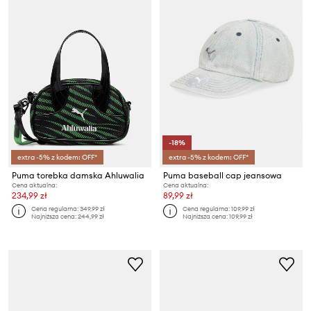
-18%
extra -5% z kodem: OFF*
extra -5% z kodem: OFF*
Puma torebka damska Ahluwalia
Puma baseball cap jeansowa
Cena aktualna:
Cena aktualna:
234,99 zł
89,99 zł
Cena regularna:
349,99 zł
Cena regularna:
109,99 zł
Najniższa cena:
244,99 zł
Najniższa cena:
109,99 zł