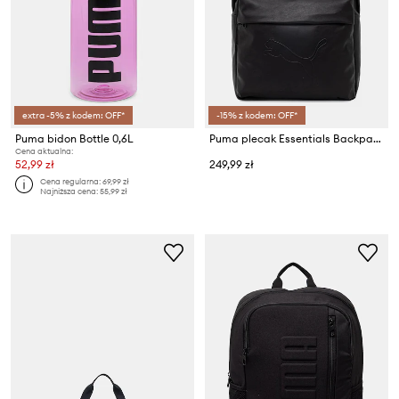
extra -5% z kodem: OFF*
-15% z kodem: OFF*
Puma bidon Bottle 0,6L
Puma plecak Essentials Backpack
Cena aktualna:
52,99 zł
249,99 zł
Cena regularna:
69,99 zł
Najniższa cena:
55,99 zł