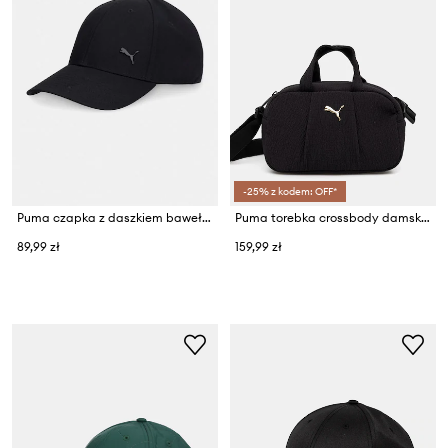
-25% z kodem: OFF*
Puma czapka z daszkiem bawełniana ELEVATED
Puma torebka crossbody damska
89,99 zł
159,99 zł