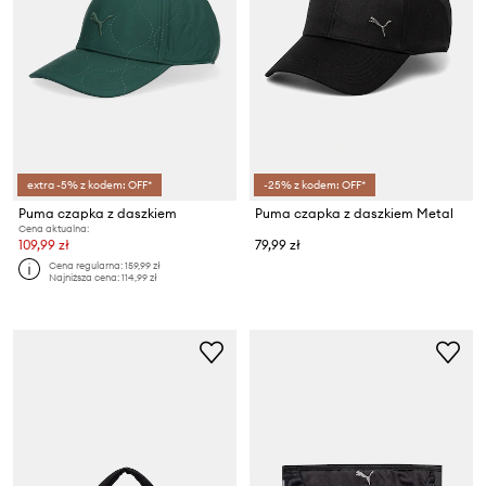
extra -5% z kodem: OFF*
-25% z kodem: OFF*
Puma czapka z daszkiem
Puma czapka z daszkiem Metal
Cena aktualna:
109,99 zł
79,99 zł
Cena regularna:
159,99 zł
Najniższa cena:
114,99 zł