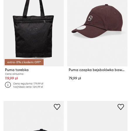
extra -5% z kodem: OFF*
Puma torebka
Puma czapka bejsbolówka bawełniana
Cena aktualna:
119,99 zł
79,99 zł
Cena regularna:
179,99 zł
Najniższa cena:
124,99 zł