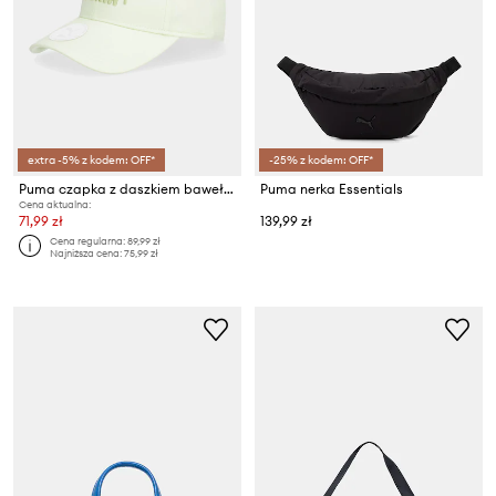
extra -5% z kodem: OFF*
-25% z kodem: OFF*
Puma czapka z daszkiem bawełniana Wardrobe Essential
Puma nerka Essentials
Cena aktualna:
71,99 zł
139,99 zł
Cena regularna:
89,99 zł
Najniższa cena:
75,99 zł