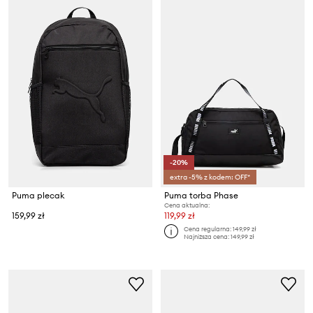
-20%
extra -5% z kodem: OFF*
Puma plecak
Puma torba Phase
Cena aktualna:
159,99 zł
119,99 zł
Cena regularna:
149,99 zł
Najniższa cena:
149,99 zł