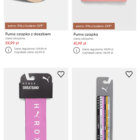
extra -5% z kodem: OFF*
extra -5% z kodem: OFF*
Puma czapka z daszkiem
Puma czapka
Cena aktualna:
Cena aktualna:
59,99 zł
41,99 zł
Cena regularna:
109,99 zł
Cena regularna:
99,99 zł
Najniższa cena:
62,99 zł
Najniższa cena:
45,99 zł