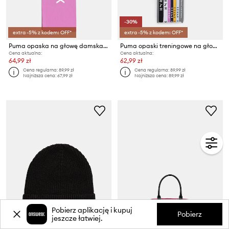
-30%
extra -5% z kodem: OFF*
extra -5% z kodem: OFF*
Puma opaska na głowę damska Sweatband HYROX
Puma opaski treningowe na głowę Hairbands HYROX 6-pack
Cena aktualna:
Cena aktualna:
64,99 zł
62,99 zł
Cena regularna:
89,99 zł
Cena regularna:
89,99 zł
Najniższa cena:
67,99 zł
Najniższa cena:
89,99 zł
Pobierz aplikację i kupuj
Pobierz
jeszcze łatwiej.