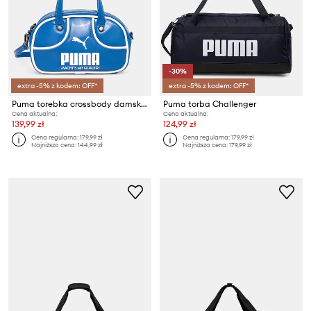
-30%
extra -5% z kodem: OFF*
extra -5% z kodem: OFF*
Puma torebka crossbody damska 1976 Micro Grip
Puma torba Challenger
Cena aktualna:
Cena aktualna:
139,99 zł
124,99 zł
Cena regularna:
179,99 zł
Cena regularna:
179,99 zł
Najniższa cena:
144,99 zł
Najniższa cena:
179,99 zł