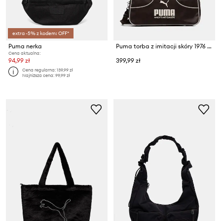
extra -5% z kodem: OFF*
Puma nerka
Puma torba z imitacji skóry 1976 Archive
Cena aktualna:
94,99 zł
399,99 zł
Cena regularna:
139,99 zł
Najniższa cena:
99,99 zł