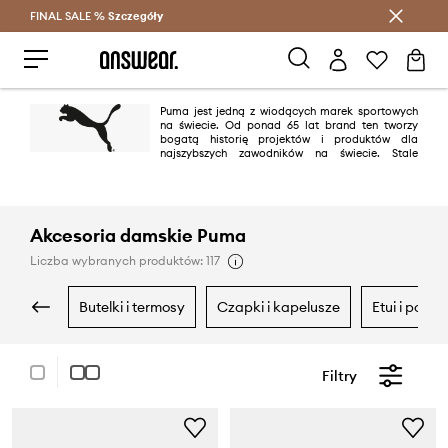
FINAL SALE %
Szczegóły
Oszczędzaj z Answear Club >
Puma jest jedną z wiodących marek sportowych
na świecie. Od ponad 65 lat brand ten tworzy
bogatą historię projektów i produktów dla
najszybszych zawodników na świecie. Stale
angażuje się w ekscytującą współpracę z renomowanymi firmami
projektowymi, takimi jak Alexander McQueen czy Mihara Yasuhiro –
przenosząc innowacyjne projekty i energiczny design do świata sportu.
Akcesoria damskie Puma
Liczba wybranych produktów: 117
butelki i termosy
czapki i kapelusze
etui i pokr
Filtry