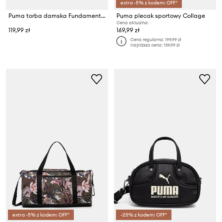
extra -5% z kodem: OFF*
Puma torba damska Fundamental
Puma plecak sportowy Collage
Cena aktualna:
119,99 zł
169,99 zł
Cena regularna:
199,99 zł
Najniższa cena:
139,99 zł
extra -5% z kodem: OFF*
-25% z kodem: OFF*