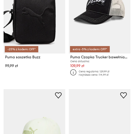
-25% z kodem: OFF*
extra -5% z kodem: OFF*
Puma saszetka Buzz
Puma Czapka Trucker bawełniana
Cena aktualna:
99,99 zł
109,99 zł
Cena regularna:
129,99 zł
Najniższa cena:
114,99 zł