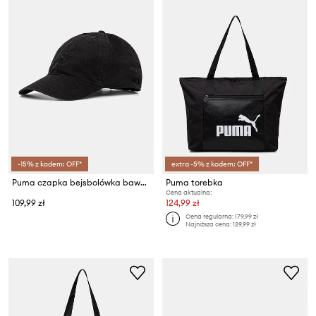
-15% z kodem: OFF*
extra -5% z kodem: OFF*
Puma czapka bejsbolówka bawełniana Premium cap
Puma torebka
Cena aktualna:
109,99 zł
124,99 zł
Cena regularna:
179,99 zł
Najniższa cena:
129,99 zł