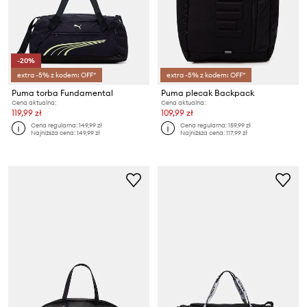
-20%
extra -5% z kodem: OFF*
extra -5% z kodem: OFF*
Puma torba Fundamental
Puma plecak Backpack
Cena aktualna:
Cena aktualna:
119,99 zł
109,99 zł
Cena regularna:
149,99 zł
Cena regularna:
159,99 zł
Najniższa cena:
149,99 zł
Najniższa cena:
117,99 zł