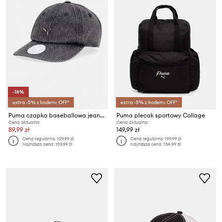
-18%
extra -5% z kodem: OFF*
extra -5% z kodem: OFF*
Puma czapka baseballowa jeansowa Wardrobe Essential
Puma plecak sportowy Collage
Cena aktualna:
Cena aktualna:
89,99 zł
149,99 zł
Cena regularna:
109,99 zł
Cena regularna:
199,99 zł
Najniższa cena:
109,99 zł
Najniższa cena:
134,99 zł