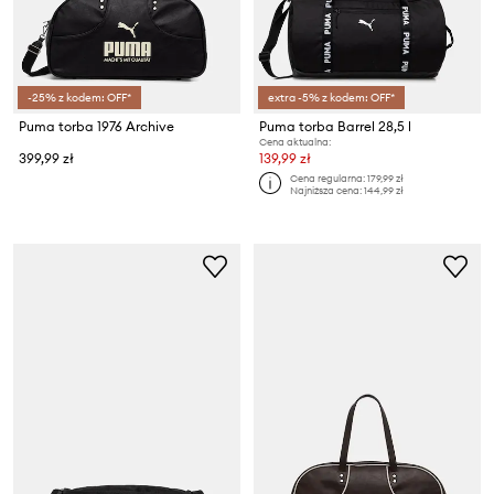
-25% z kodem: OFF*
extra -5% z kodem: OFF*
Puma torba 1976 Archive
Puma torba Barrel 28,5 l
Cena aktualna:
399,99 zł
139,99 zł
Cena regularna:
179,99 zł
Najniższa cena:
144,99 zł