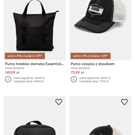
extra -5% z kodem: OFF*
extra -5% z kodem: OFF*
Puma torebka damska Essentials Tote
Puma czapka z daszkiem
Cena aktualna:
Cena aktualna:
149,99 zł
73,99 zł
Cena regularna:
199,99 zł
Cena regularna:
129,99 zł
Najniższa cena:
159,99 zł
Najniższa cena:
77,99 zł