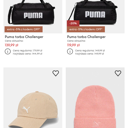
-20%
extra -5% z kodem: OFF*
extra -5% z kodem: OFF*
Puma torba Challenger
Puma torba Challenger
Cena aktualna:
Cena aktualna:
139,99 zł
119,99 zł
Cena regularna:
179,99 zł
Cena regularna:
149,99 zł
Najniższa cena:
144,99 zł
Najniższa cena:
149,99 zł