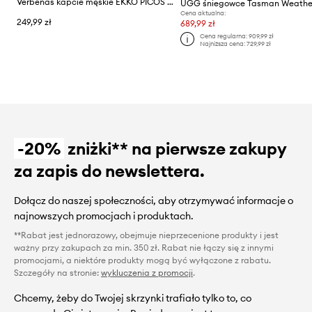
Verbenas kapcie męskie EKKO PICOS PET TONE
Cena aktualna:
249,99 zł
689,99 zł
Cena regularna:
909,99 zł
Najniższa cena:
729,99 zł
-20%
zniżki** na pierwsze zakupy
za zapis do newslettera.
Dołącz do naszej społeczności, aby otrzymywać informacje o
najnowszych promocjach i produktach.
**Rabat jest jednorazowy, obejmuje nieprzecenione produkty i jest
ważny przy zakupach za min. 350 zł. Rabat nie łączy się z innymi
promocjami, a niektóre produkty mogą być wyłączone z rabatu.
Szczegóły na stronie:
wykluczenia z promocji
.
Chcemy, żeby do Twojej skrzynki trafiało tylko to, co