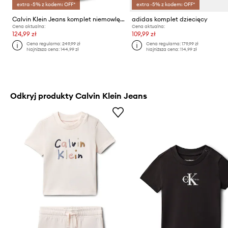
extra -5% z kodem: OFF*
extra -5% z kodem: OFF*
Calvin Klein Jeans komplet niemowlęcy bawełniany
adidas komplet dziecięcy
Cena aktualna:
Cena aktualna:
124,99 zł
109,99 zł
Cena regularna:
249,99 zł
Cena regularna:
179,99 zł
Najniższa cena:
144,99 zł
Najniższa cena:
114,99 zł
Odkryj produkty Calvin Klein Jeans