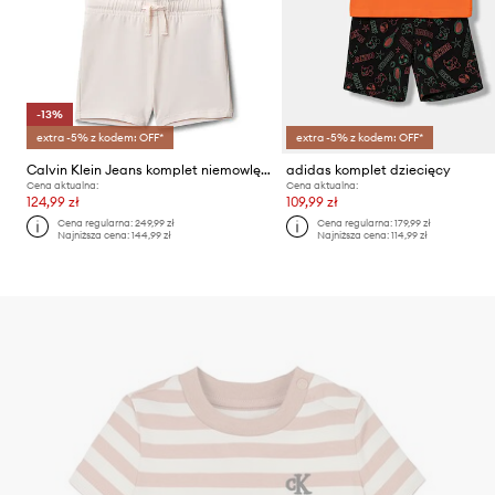
-13%
extra -5% z kodem: OFF*
extra -5% z kodem: OFF*
Calvin Klein Jeans komplet niemowlęcy bawełniany
adidas komplet dziecięcy
Cena aktualna:
Cena aktualna:
124,99 zł
109,99 zł
Cena regularna:
249,99 zł
Cena regularna:
179,99 zł
Najniższa cena:
144,99 zł
Najniższa cena:
114,99 zł