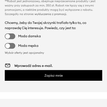
**Rabat jest jednorazowy, obejmuje nieprzecenione produkty i jest
ważny przy zakupach za min. 350 zł. Rabat nie łączy się z innymi
promocjami, a niektóre produkty mogą być wyłączone z rabatu.
Szczegóły na stronie:
wykluczenia z promocji
.
Chcemy, żeby do Twojej skrzynki trafiało tylko to, co
naprawdę Cię interesuje. Powiedz, czy jest to:
Moda damska
Moda męska
Wybór oferty jest opcjonalny
Zapisz mnie