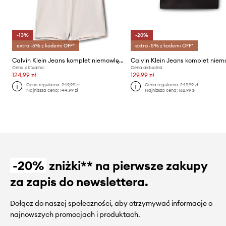
-13%
-20%
extra -5% z kodem: OFF*
extra -5% z kodem: OFF*
Calvin Klein Jeans komplet niemowlęcy bawełniany
Cena aktualna:
Cena aktualna:
124,99 zł
129,99 zł
Cena regularna:
249,99 zł
Cena regularna:
249,99 zł
Najniższa cena:
144,99 zł
Najniższa cena:
162,99 zł
-20%
zniżki** na pierwsze zakupy
za zapis do newslettera.
Dołącz do naszej społeczności, aby otrzymywać informacje o
najnowszych promocjach i produktach.