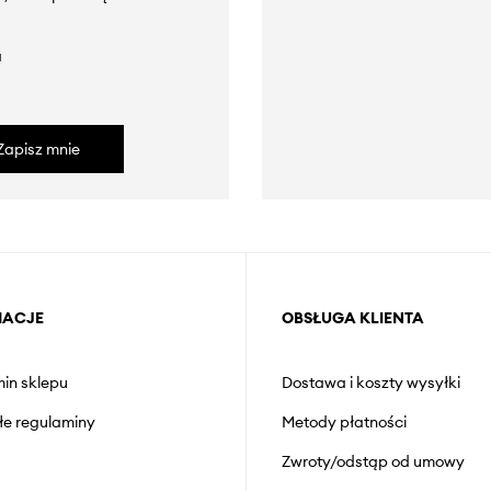
a
Zapisz mnie
MACJE
OBSŁUGA KLIENTA
in sklepu
Dostawa i koszty wysyłki
łe regulaminy
Metody płatności
Zwroty/odstąp od umowy