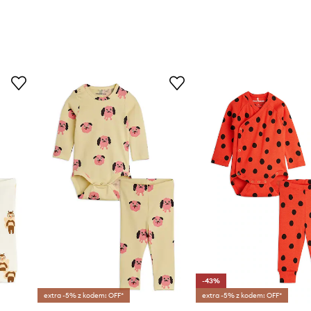
-43%
extra -5% z kodem: OFF*
extra -5% z kodem: OFF*