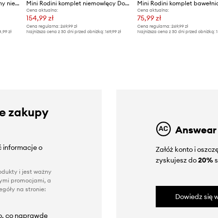
Mini Rodini komplet bawełniany niemowlęcy Bees
Mini Rodini komplet niemowlęcy Doggies
Cena aktualna:
Cena aktualna:
154,99 zł
75,99 zł
Cena regularna:
269,99 zł
Cena regularna:
269,99 zł
4,99 zł
Najniższa cena z 30 dni przed obniżką:
169,99 zł
Najniższa cena z 30 dni przed obniżką:
1
ze zakupy
Answear
 informacje o
Załóż konto i oszc
zyskujesz do
20%
s
dukty i jest ważny
nnymi promocjami, a
góły na stronie:
Dowiedz się w
to, co naprawdę