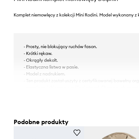
Komplet niemowlęcy z kolekcji Mini Rodini. Model wykonany z 
- Prosty, nie blokujący ruchów fason.
- Krótki rękaw.
- Okrągły dekolt.
- Elastyczna listwa w pasie.
- Model z nadrukiem.
- Ten produkt został uszyty z certyfikowanej bawełny orga
uprawiana i zbierana z roślin niezmodyfikowanych genet
nawozów i pestycydów. Proces produkcji bawełny organic
przyjazny dla środowiska, a produkty z niej uszyte bardzi
Nasza bawełna posiada certyfikat GOTS (Global Organic 
gwarantuje, że została ona wyprodukowana z poszano
Podobne produkty
naturalnego i praw pracowników.