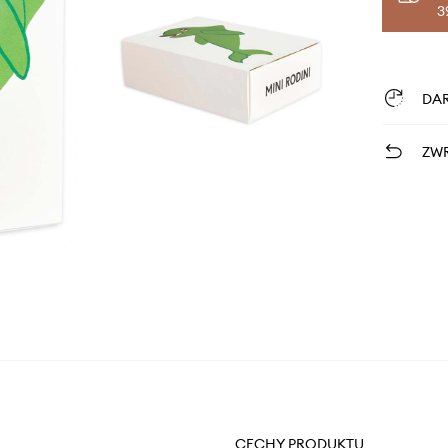
3
DA
ZWR
CECHY PRODUKTU