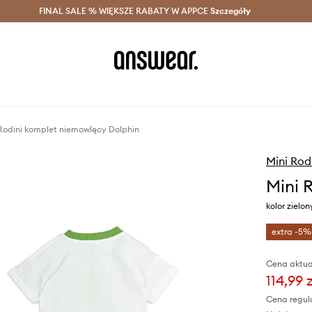
szczędzaj z Answear Club >
FINAL SALE % WIĘKSZE RABATY W APPCE
Dostawa nawet w 24h >
Szczegóły
News
Rodini komplet niemowlęcy Dolphin
Mini Rod
Mini 
kolor zielon
extra -5%
Cena aktua
114,99 z
Cena regul