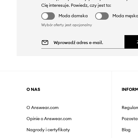
Cię interesuje. Powiedz, czy jest to:
Moda damska
Moda męsk
Wybór oferty jest opcjonalny
O NAS
INFOR
O Answear.com
Regulam
Opinie o Answear.com
Pozosta
Nagrody i certyfikaty
Blog