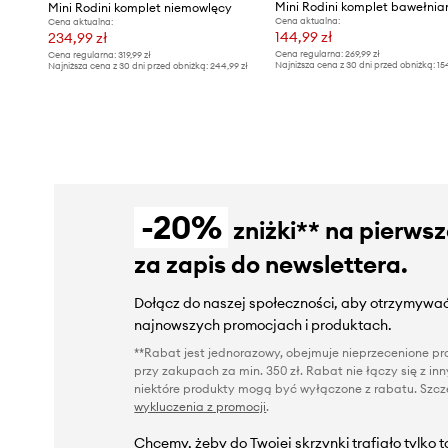
Mini Rodini komplet niemowlęcy
Cena aktualna:
Cena aktualna:
144,99 zł
234,99 zł
Cena regularna:
269,99 zł
Cena regularna:
319,99 zł
Najniższa cena z 30 dni przed obniżką:
15
Najniższa cena z 30 dni przed obniżką:
244,99 zł
-20%
zniżki** na pierws
za zapis do newslettera.
Dołącz do naszej społeczności, aby otrzymywać
najnowszych promocjach i produktach.
**Rabat jest jednorazowy, obejmuje nieprzecenione pro
przy zakupach za min. 350 zł. Rabat nie łączy się z i
niektóre produkty mogą być wyłączone z rabatu. Szcze
wykluczenia z promocji
.
Chcemy, żeby do Twojej skrzynki trafiało tylko 