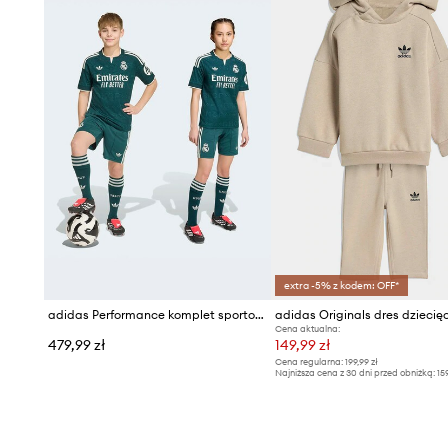
extra -5% z kodem: OFF*
adidas Performance komplet sportowy dziecięcy REAL MADRID
Cena aktualna:
479,99 zł
149,99 zł
Cena regularna:
199,99 zł
Najniższa cena z 30 dni przed obniżką:
15