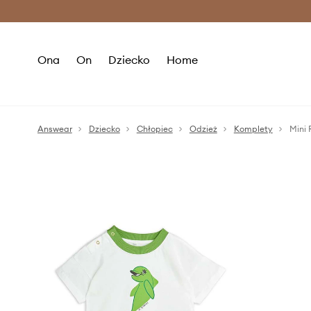
Premium Fashion Benefits >
O
Ona
On
Dziecko
Home
Answear
Dziecko
Chłopiec
Odzież
Komplety
Mini 