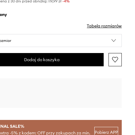
ena z 30 dni przed obniżką:
119,99 zł
 -4%
elony
Tabela rozmiarów
rozmiar
Dodaj do koszyka
INAL SALE%
Pobierz APP
extra -5% z kodem: OFF przy zakupach za min.