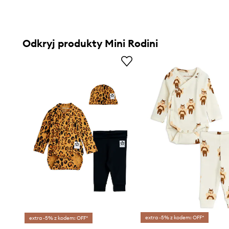
Odkryj produkty Mini Rodini
extra -5% z kodem: OFF*
extra -5% z kodem: OFF*