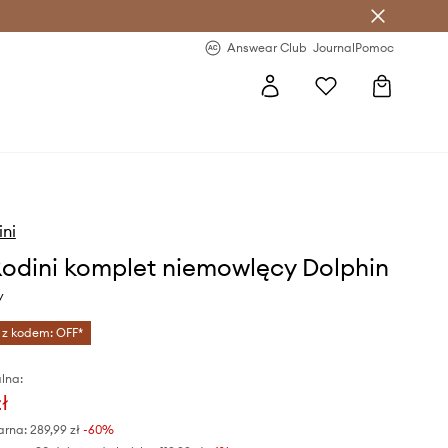
letter >
Regularne nowości >
Answear Club
Journal
Pomoc
ini
Rodini komplet niemowlęcy Dolphin
y
 z kodem: OFF*
lna:
ł
arna:
289,99 zł
-60%