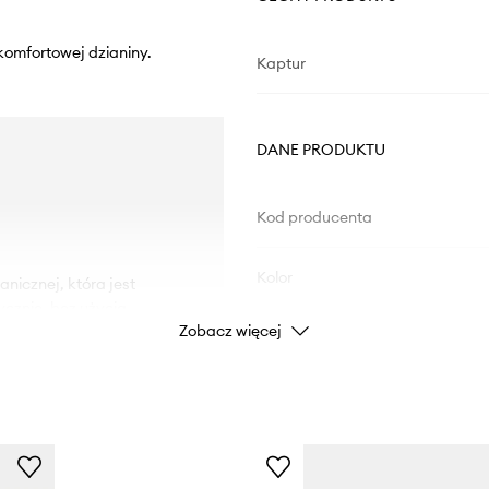
komfortowej dzianiny.
Kaptur
DANE PRODUKTU
Kod producenta
Kolor
nicznej, która jest
ycznie, bez użycia
Zobacz więcej
znej jest bardziej
Marka
ej przyjazne dla Ciebie.
Textile Standard), który
Producent
waniem środowiska
ID Produktu