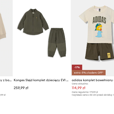
-17%
extra -5% z kodem: OFF*
adidas Originals dres dziecięcy z bawełną
Konges Sløjd komplet dziecięcy EVI THERMO SET
Cena aktualna:
259,99 zł
114,99 zł
Cena regularna:
179,99 zł
9,99 zł
Najniższa cena z 30 dni przed obniżką:
1