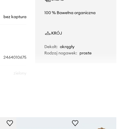
100 % Bawełna organiczna
bez kaptura
KRÓJ
Dekolt
:
okrągły
Rodzaj nogawek
:
proste
2464010675
zielony
Mini Rodini