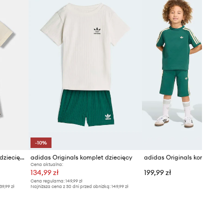
-10%
adidas komplet bawełniany dziecięcy
adidas Originals komplet dziecięcy
Cena aktualna:
134,99 zł
199,99 zł
Cena regularna:
149,99 zł
39,99 zł
Najniższa cena z 30 dni przed obniżką:
149,99 zł