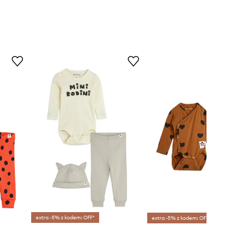
extra -5% z kodem: OFF*
extra -5% z kodem: OFF*