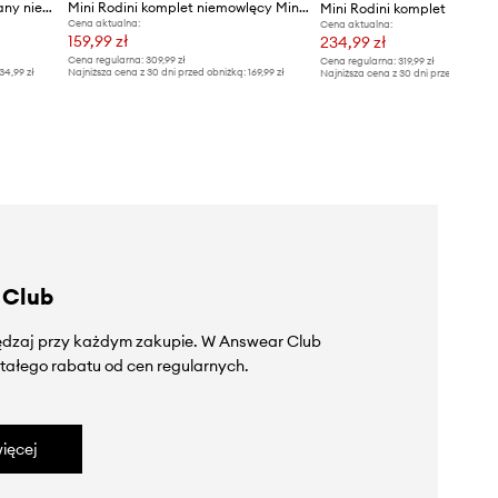
Mini Rodini komplet bawełniany niemowlęcy Dots
Mini Rodini komplet niemowlęcy Mini Rodini Cats
Mini Rodini komplet niemow
Cena aktualna:
Cena aktualna:
159,99 zł
234,99 zł
Cena regularna:
309,99 zł
Cena regularna:
319,99 zł
34,99 zł
Najniższa cena z 30 dni przed obniżką:
169,99 zł
Najniższa cena z 30 dni przed obniżką
 Club
zędzaj przy każdym zakupie. W Answear Club
tałego rabatu od cen regularnych.
ięcej