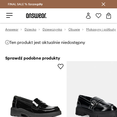
FINAL SALE %
Szczegóły
Oszczędzaj z Answear Club >
Answear
Dziecko
Dziewczynka
Obuwie
Mokasyny i półbuty
Ten produkt jest aktualnie niedostępny
Sprawdź podobne produkty