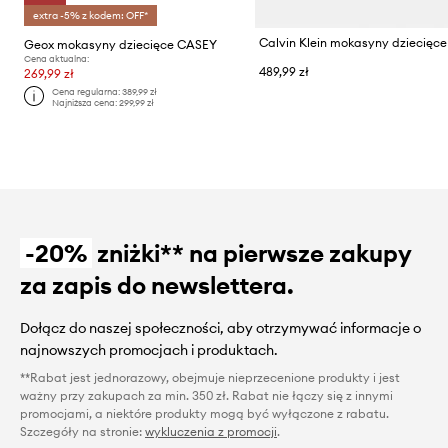
extra -5% z kodem: OFF*
Calvin Klein mokasyny dziecięce
Geox mokasyny dziecięce CASEY
Cena aktualna:
489,99 zł
269,99 zł
Cena regularna:
389,99 zł
Najniższa cena:
299,99 zł
-20%
zniżki** na pierwsze zakupy
za zapis do newslettera.
Dołącz do naszej społeczności, aby otrzymywać informacje o
najnowszych promocjach i produktach.
**Rabat jest jednorazowy, obejmuje nieprzecenione produkty i jest
ważny przy zakupach za min. 350 zł. Rabat nie łączy się z innymi
promocjami, a niektóre produkty mogą być wyłączone z rabatu.
Szczegóły na stronie:
wykluczenia z promocji
.