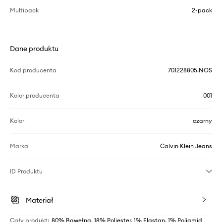
Multipack
2-pack
Dane produktu
Kod producenta
701228805.NOS
Kolor producenta
001
Kolor
czarny
Marka
Calvin Klein Jeans
ID Produktu
Materiał
Cały produkt
:
80% Bawełna, 18% Poliester, 1% Elastan, 1% Poliamid