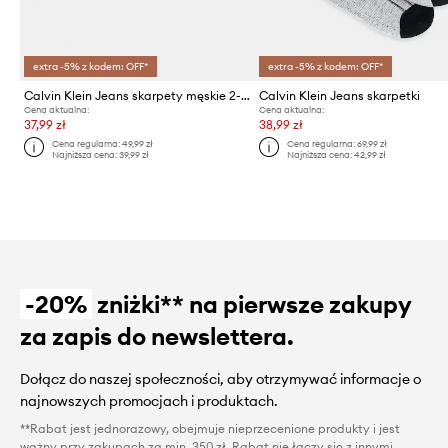
extra -5% z kodem: OFF*
extra -5% z kodem: OFF*
Calvin Klein Jeans skarpety męskie 2-pack
Calvin Klein Jeans skarpetki
Cena aktualna:
Cena aktualna:
37,99 zł
38,99 zł
Cena regularna:
49,99 zł
Cena regularna:
69,99 zł
Najniższa cena:
39,99 zł
Najniższa cena:
42,99 zł
-20%
zniżki** na pierwsze zakupy
za zapis do newslettera.
Dołącz do naszej społeczności, aby otrzymywać informacje o
najnowszych promocjach i produktach.
**Rabat jest jednorazowy, obejmuje nieprzecenione produkty i jest
ważny przy zakupach za min. 350 zł. Rabat nie łączy się z innymi