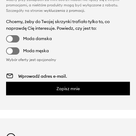
promocjami, a niektóre produkty mogą być wyłączone z rabatu.
Szczegóły na stronie:
wykluczenia z promocji
.
Chcemy, żeby do Twojej skrzynki trafiało tylko to, co
naprawdę Cię interesuje. Powiedz, czy jest to:
Moda damska
Moda męska
Wybór oferty jest opcjonalny
Zapisz mnie