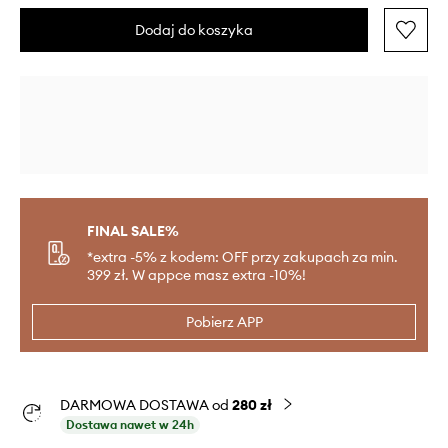
Dodaj do koszyka
FINAL SALE%
*extra -5% z kodem: OFF przy zakupach za min.
399 zł. W appce masz extra -10%!
Pobierz APP
DARMOWA DOSTAWA od
280 zł
Dostawa nawet w 24h