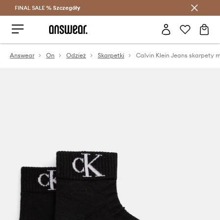
FINAL SALE %
Szczegóły
Oszczędzaj z Answear Club >
Answear
On
Odzież
Skarpetki