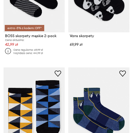
extra -5% z kodem: OFF*
BOSS skarpety męskie 2-pack
Vans skarpety
Cena aktualna:
42,99 zł
69,99 zł
Cena regularna:
69,99 zł
Najniższa cena:
44,99 zł