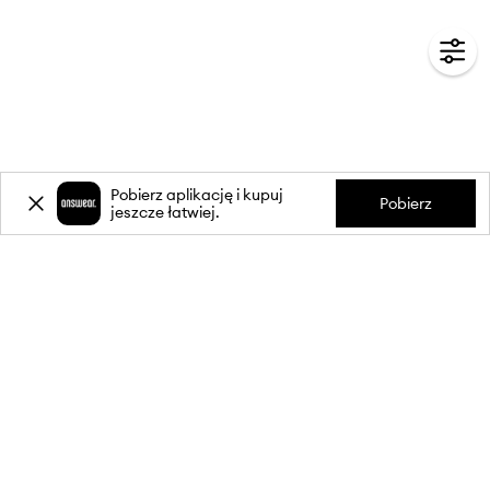
Pobierz aplikację i kupuj
Pobierz
jeszcze łatwiej.
-20%
zniżki** na pierwsze zakupy