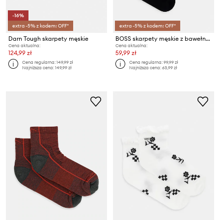
-16%
extra -5% z kodem: OFF*
extra -5% z kodem: OFF*
Darn Tough skarpety męskie
BOSS skarpety męskie z bawełną 2-pack
Cena aktualna:
Cena aktualna:
124,99 zł
59,99 zł
Cena regularna:
149,99 zł
Cena regularna:
99,99 zł
Najniższa cena:
149,99 zł
Najniższa cena:
63,99 zł