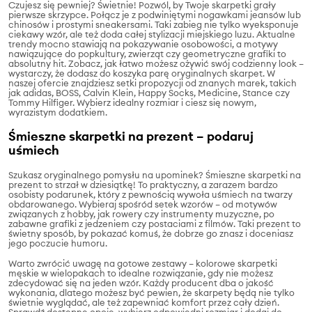
Czujesz się pewniej? Świetnie! Pozwól, by Twoje skarpetki grały
pierwsze skrzypce. Połącz je z podwiniętymi nogawkami jeansów lub
chinosów i prostymi sneakersami. Taki zabieg nie tylko wyeksponuje
ciekawy wzór, ale też doda całej stylizacji miejskiego luzu. Aktualne
trendy mocno stawiają na pokazywanie osobowości, a motywy
nawiązujące do popkultury, zwierząt czy geometryczne grafiki to
absolutny hit. Zobacz, jak łatwo możesz ożywić swój codzienny look –
wystarczy, że dodasz do koszyka parę oryginalnych skarpet. W
naszej ofercie znajdziesz setki propozycji od znanych marek, takich
jak adidas, BOSS, Calvin Klein, Happy Socks, Medicine, Stance czy
Tommy Hilfiger. Wybierz idealny rozmiar i ciesz się nowym,
wyrazistym dodatkiem.
Śmieszne skarpetki na prezent – podaruj
uśmiech
Szukasz oryginalnego pomysłu na upominek? Śmieszne skarpetki na
prezent to strzał w dziesiątkę! To praktyczny, a zarazem bardzo
osobisty podarunek, który z pewnością wywoła uśmiech na twarzy
obdarowanego. Wybieraj spośród setek wzorów – od motywów
związanych z hobby, jak rowery czy instrumenty muzyczne, po
zabawne grafiki z jedzeniem czy postaciami z filmów. Taki prezent to
świetny sposób, by pokazać komuś, że dobrze go znasz i doceniasz
jego poczucie humoru.
Warto zwrócić uwagę na gotowe zestawy – kolorowe skarpetki
męskie w wielopakach to idealne rozwiązanie, gdy nie możesz
zdecydować się na jeden wzór. Każdy producent dba o jakość
wykonania, dlatego możesz być pewien, że skarpety będą nie tylko
świetnie wyglądać, ale też zapewniać komfort przez cały dzień.