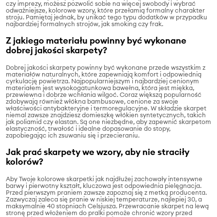
czy imprezy, możesz pozwolić sobie na więcej swobody i wybrać
odważniejsze, kolorowe wzory, które przełamią formalny charakter
stroju. Pamiętaj jednak, by unikać tego typu dodatków w przypadku
najbardziej formalnych strojów, jak smoking czy frak.
Z jakiego materiału powinny być wykonane
dobrej jakości skarpety?
Dobrej jakości skarpety powinny być wykonane przede wszystkim z
materiałów naturalnych, które zapewniają komfort i odpowiednią
cyrkulację powietrza. Najpopularniejszym i najbardziej cenionym
materiałem jest wysokogatunkowa bawełna, która jest miękka,
przewiewna i dobrze wchłania wilgoć. Coraz większą popularność
zdobywają również włókna bambusowe, cenione za swoje
właściwości antybakteryjne i termoregulacyjne. W składzie skarpet
niemal zawsze znajdziesz domieszkę włókien syntetycznych, takich
jak poliamid czy elastan. Są one niezbędne, aby zapewnić skarpetom
elastyczność, trwałość i idealne dopasowanie do stopy,
zapobiegając ich zsuwaniu się i przecieraniu.
Jak prać skarpety we wzory, aby nie straciły
kolorów?
Aby Twoje kolorowe skarpetki jak najdłużej zachowały intensywne
barwy i pierwotny kształt, kluczowa jest odpowiednia pielęgnacja.
Przed pierwszym praniem zawsze zapoznaj się z metką producenta.
Zazwyczaj zaleca się pranie w niskiej temperaturze, najlepiej 30, a
maksymalnie 40 stopniach Celsjusza. Przewracanie skarpet na lewą
stronę przed włożeniem do pralki pomoże chronić wzory przed