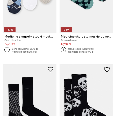
-33%
-33%
Medicine skarpety stopki męskie 3-pack
Medicine skarpety męskie bawełniane 2-pack
Cena aktualna:
Cena aktualna:
19,90 zł
19,90 zł
Cena regularna:
39,90 zł
Cena regularna:
29,90 zł
Najniższa cena:
29,90 zł
Najniższa cena:
29,90 zł