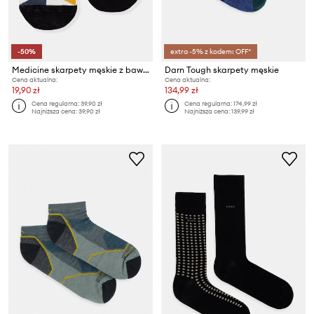
-50%
extra -5% z kodem: OFF*
Medicine skarpety męskie z bawełną 2-pack
Darn Tough skarpety męskie
Cena aktualna:
Cena aktualna:
19,90 zł
134,99 zł
Cena regularna:
39,90 zł
Cena regularna:
174,99 zł
Najniższa cena:
39,90 zł
Najniższa cena:
139,99 zł