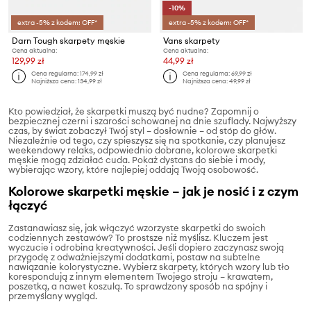
-10%
extra -5% z kodem: OFF*
extra -5% z kodem: OFF*
Darn Tough skarpety męskie
Vans skarpety
Cena aktualna:
Cena aktualna:
129,99 zł
44,99 zł
Cena regularna:
174,99 zł
Cena regularna:
69,99 zł
Najniższa cena:
134,99 zł
Najniższa cena:
49,99 zł
Kto powiedział, że skarpetki muszą być nudne? Zapomnij o
bezpiecznej czerni i szarości schowanej na dnie szuflady. Najwyższy
czas, by świat zobaczył Twój styl – dosłownie – od stóp do głów.
Niezależnie od tego, czy spieszysz się na spotkanie, czy planujesz
weekendowy relaks, odpowiednio dobrane, kolorowe skarpetki
męskie mogą zdziałać cuda. Pokaż dystans do siebie i mody,
wybierając wzory, które najlepiej oddają Twoją osobowość.
Kolorowe skarpetki męskie – jak je nosić i z czym
łączyć
Zastanawiasz się, jak włączyć wzorzyste skarpetki do swoich
codziennych zestawów? To prostsze niż myślisz. Kluczem jest
wyczucie i odrobina kreatywności. Jeśli dopiero zaczynasz swoją
przygodę z odważniejszymi dodatkami, postaw na subtelne
nawiązanie kolorystyczne. Wybierz skarpety, których wzory lub tło
korespondują z innym elementem Twojego stroju – krawatem,
poszetką, a nawet koszulą. To sprawdzony sposób na spójny i
przemyślany wygląd.