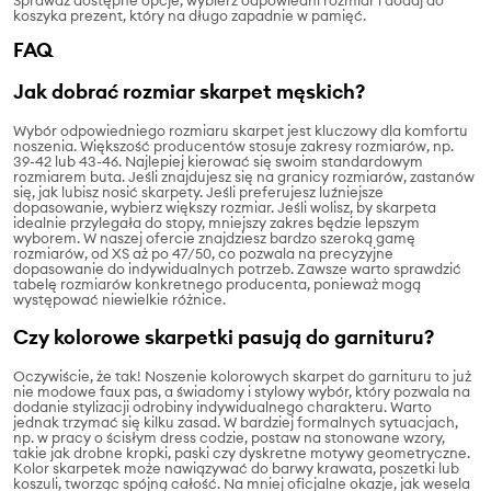
Sprawdź dostępne opcje, wybierz odpowiedni rozmiar i dodaj do
koszyka prezent, który na długo zapadnie w pamięć.
FAQ
Jak dobrać rozmiar skarpet męskich?
Wybór odpowiedniego rozmiaru skarpet jest kluczowy dla komfortu
noszenia. Większość producentów stosuje zakresy rozmiarów, np.
39-42 lub 43-46. Najlepiej kierować się swoim standardowym
rozmiarem buta. Jeśli znajdujesz się na granicy rozmiarów, zastanów
się, jak lubisz nosić skarpety. Jeśli preferujesz luźniejsze
dopasowanie, wybierz większy rozmiar. Jeśli wolisz, by skarpeta
idealnie przylegała do stopy, mniejszy zakres będzie lepszym
wyborem. W naszej ofercie znajdziesz bardzo szeroką gamę
rozmiarów, od XS aż po 47/50, co pozwala na precyzyjne
dopasowanie do indywidualnych potrzeb. Zawsze warto sprawdzić
tabelę rozmiarów konkretnego producenta, ponieważ mogą
występować niewielkie różnice.
Czy kolorowe skarpetki pasują do garnituru?
Oczywiście, że tak! Noszenie kolorowych skarpet do garnituru to już
nie modowe faux pas, a świadomy i stylowy wybór, który pozwala na
dodanie stylizacji odrobiny indywidualnego charakteru. Warto
jednak trzymać się kilku zasad. W bardziej formalnych sytuacjach,
np. w pracy o ścisłym dress codzie, postaw na stonowane wzory,
takie jak drobne kropki, paski czy dyskretne motywy geometryczne.
Kolor skarpetek może nawiązywać do barwy krawata, poszetki lub
koszuli, tworząc spójną całość. Na mniej oficjalne okazje, jak wesela