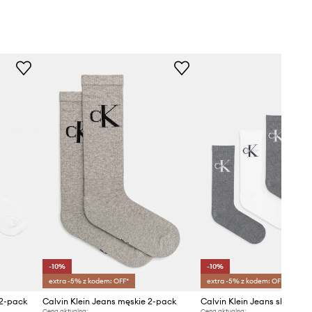
-10%
-10%
extra -5% z kodem: OFF*
extra -5% z kodem: OFF*
 2-pack
Calvin Klein Jeans męskie 2-pack
Calvin Klein Jeans skarpetk
Cena aktualna:
Cena aktualna: