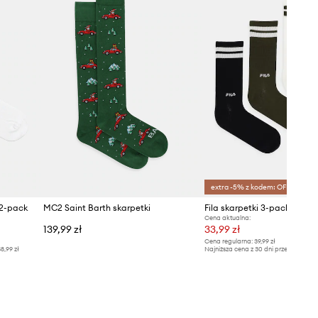
extra -5% z kodem: OFF*
 2-pack
MC2 Saint Barth skarpetki
Fila skarpetki 3-pack
Cena aktualna:
139,99 zł
33,99 zł
Cena regularna:
39,99 zł
8,99 zł
Najniższa cena z 30 dni przed obniżką