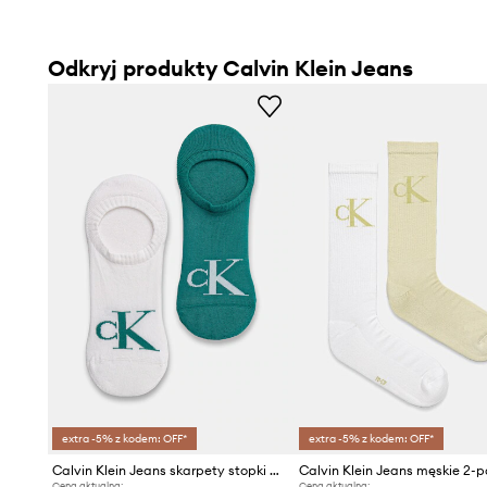
Odkryj produkty Calvin Klein Jeans
extra -5% z kodem: OFF*
extra -5% z kodem: OFF*
Calvin Klein Jeans skarpety stopki męskie z bawełną 2-pack
Calvin Klein Jeans męskie 2-
Cena aktualna:
Cena aktualna: