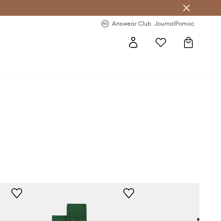
letter >
Regularne nowości >
Answear Club
Journal
Pomoc