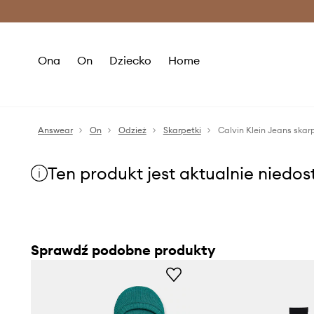
Premium Fashion Benefits >
O
Ona
On
Dziecko
Home
Answear
On
Odzież
Skarpetki
Calvin Klein Jeans skar
Ten produkt jest aktualnie niedo
Sprawdź podobne produkty