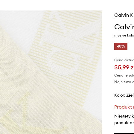
Calvin K
Calvi
męskie kolo
-10%
Cena aktua
35,99 z
Cena regul
Najniższa c
Kolor:
zi
Produkt 
Niestety 
produktami