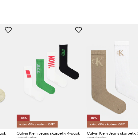
-10%
-10%
extra -5% z kodem: OFF*
extra -5% z kodem: OFF*
pack
Calvin Klein Jeans skarpetki 4-pack
Calvin Klein Jeans skarpetki
Cena aktualna:
Cena aktualna: