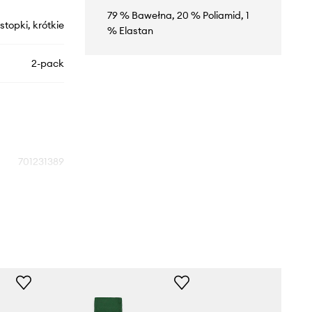
79 % Bawełna, 20 % Poliamid, 1
stopki, krótkie
% Elastan
2-pack
701231389
zielony
vin Klein Jeans