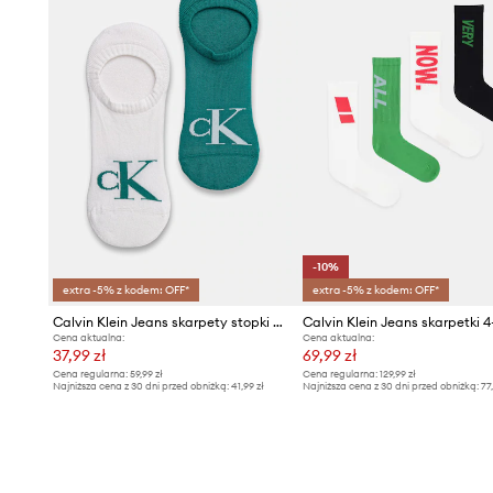
-10%
extra -5% z kodem: OFF*
extra -5% z kodem: OFF*
Calvin Klein Jeans skarpety stopki męskie z bawełną 2-pack
Calvin Klein Jeans skarpetki 
Cena aktualna:
Cena aktualna:
37,99 zł
69,99 zł
Cena regularna:
59,99 zł
Cena regularna:
129,99 zł
Najniższa cena z 30 dni przed obniżką:
41,99 zł
Najniższa cena z 30 dni przed obniżką:
77