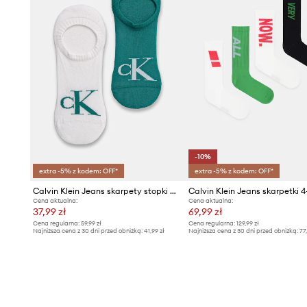
-10%
extra -5% z kodem: OFF*
extra -5% z kodem: OFF*
Calvin Klein Jeans skarpety stopki męskie z bawełną 2-pack
Calvin Klein Jeans skarpetki 
Cena aktualna:
Cena aktualna:
37,99 zł
69,99 zł
Cena regularna:
59,99 zł
Cena regularna:
129,99 zł
Najniższa cena z 30 dni przed obniżką:
41,99 zł
Najniższa cena z 30 dni przed obniżką:
77