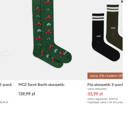
extra -5% z kodem: OFF*
 2-pack
MC2 Saint Barth skarpetki
Fila skarpetki 3-pack
Cena aktualna:
139,99 zł
33,99 zł
Cena regularna:
39,99 zł
8,99 zł
Najniższa cena z 30 dni przed obniżką