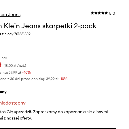
5.0
lein Jeans
n Klein Jeans skarpetki 2-pack
r zielony 701231389
lna:
ł
(18,00 zł / szt.)
arna:
59,99 zł
-40%
ena z 30 dni przed obniżką:
39,99 zł
 -10%
elony
niedostępny
ktoś Cię uprzedził. Zapraszamy do zapoznania się z innymi
 z naszej oferty.