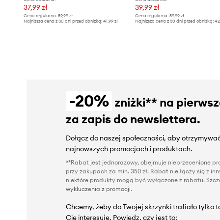
37,99 zł
39,99 zł
Cena regularna:
59,99 zł
Cena regularna:
59,99 zł
Najniższa cena z 30 dni przed obniżką:
41,99 zł
Najniższa cena z 30 dni przed obniżką:
42
-20%
zniżki** na pierws
za zapis do newslettera.
Dołącz do naszej społeczności, aby otrzymywać
najnowszych promocjach i produktach.
**Rabat jest jednorazowy, obejmuje nieprzecenione pro
przy zakupach za min. 350 zł. Rabat nie łączy się z i
niektóre produkty mogą być wyłączone z rabatu. Szcze
wykluczenia z promocji
.
Chcemy, żeby do Twojej skrzynki trafiało tylko 
Cię interesuje. Powiedz, czy jest to: