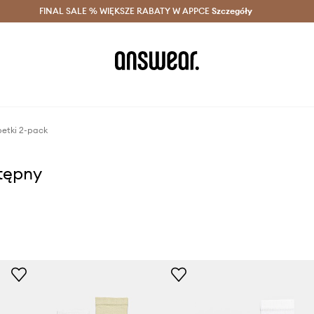
szczędzaj z Answear Club >
FINAL SALE % WIĘKSZE RABATY W APPCE
Dostawa nawet w 24h >
Szczegóły
News
petki 2-pack
stępny