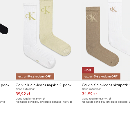
ID Produktu
-10%
extra -5% z kodem: OFF*
extra -5% z kodem: OFF*
4-pack
Calvin Klein Jeans męskie 2-pack
Calvin Klein Jeans skarpetki
Cena aktualna:
Cena aktualna:
39,99 zł
34,99 zł
Cena regularna:
59,99 zł
Cena regularna:
59,99 zł
,99 zł
Najniższa cena z 30 dni przed obniżką:
42,99 zł
Najniższa cena z 30 dni przed obniżką:
3