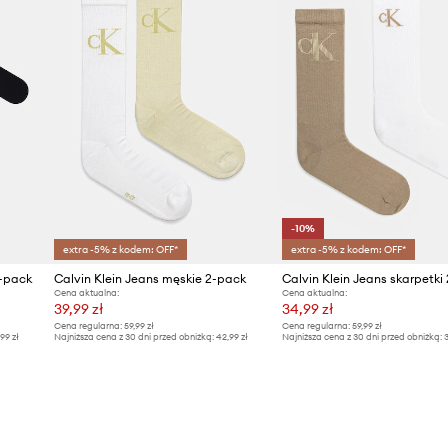
-10%
extra -5% z kodem: OFF*
extra -5% z kodem: OFF*
4-pack
Calvin Klein Jeans męskie 2-pack
Calvin Klein Jeans skarpetki
Cena aktualna:
Cena aktualna:
39,99 zł
34,99 zł
Cena regularna:
59,99 zł
Cena regularna:
59,99 zł
,99 zł
Najniższa cena z 30 dni przed obniżką:
42,99 zł
Najniższa cena z 30 dni przed obniżką:
3