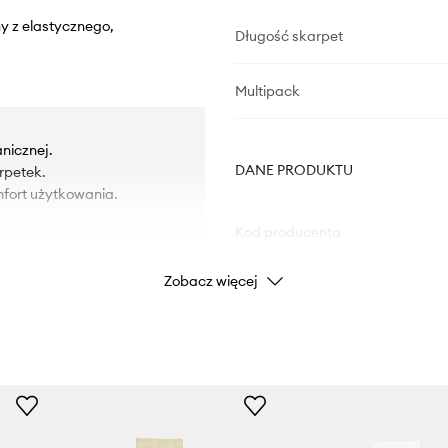
ny z elastycznego,
Długość skarpet
Multipack
nicznej.
DANE PRODUKTU
rpetek.
fort użytkowania.
Kod producenta
Zobacz więcej
Kolor
Marka
Cal
Producent