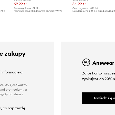
69,99 zł
34,99 zł
Cena regularna:
129,99 zł
Cena regularna:
59,99 zł
,99 zł
Najniższa cena z 30 dni przed obniżką:
77,99 zł
Najniższa cena z 30 dni przed obniżką:
3
ze zakupy
Answear
 informacje o
Załóż konto i oszc
zyskujesz do
20%
s
dukty i jest ważny
nnymi promocjami, a
góły na stronie:
Dowiedz się w
to, co naprawdę