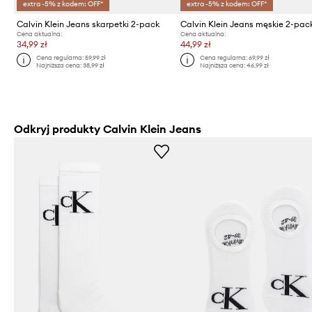
extra -5% z kodem: OFF*
extra -5% z kodem: OFF*
Calvin Klein Jeans skarpetki 2-pack
Calvin Klein Jeans męskie 2-pac
Cena aktualna:
Cena aktualna:
34,99 zł
44,99 zł
Cena regularna:
59,99 zł
Cena regularna:
69,99 zł
Najniższa cena:
38,99 zł
Najniższa cena:
46,99 zł
Odkryj produkty Calvin Klein Jeans