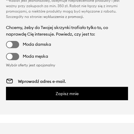
**Rabat jest jednorazowy, obejmuje nieprzecenione produkty i jest
ważny przy zakupach za min. 350 zł. Rabat nie łączy się z innymi
promocjami, a niektóre produkty mogą być wyłączone z rabatu.
Szczegóły na stronie:
wykluczenia z promocji
.
Chcemy, żeby do Twojej skrzynki trafiało tylko to, co
naprawdę Cię interesuje. Powiedz, czy jest to:
Moda damska
Moda męska
Wybór oferty jest opcjonalny
Zapisz mnie