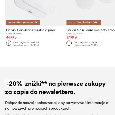
extra -5% z kodem: OFF*
extra -5% z kodem: OFF*
Calvin Klein Jeans męskie 2-pack
Cena aktualna:
Cena aktualna:
44,99 zł
37,99 zł
Cena regularna:
69,99 zł
Cena regularna:
59,99 zł
Najniższa cena:
46,99 zł
Najniższa cena:
39,99 zł
-20%
zniżki** na pierwsze zakupy
za zapis do newslettera.
Dołącz do naszej społeczności, aby otrzymywać informacje o
najnowszych promocjach i produktach.