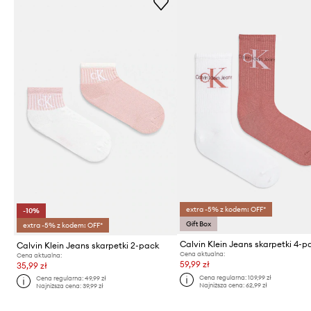
extra -5% z kodem: OFF*
-10%
Gift Box
extra -5% z kodem: OFF*
Calvin Klein Jeans skarpetki 4-p
Calvin Klein Jeans skarpetki 2-pack
Cena aktualna:
Cena aktualna:
59,99 zł
35,99 zł
Cena regularna:
109,99 zł
Cena regularna:
49,99 zł
Najniższa cena:
62,99 zł
Najniższa cena:
39,99 zł