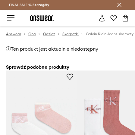
FINAL SALE %
Szczegóły
Oszczędzaj z Answear Club >
Answear
Ona
Odzież
Skarpetki
Ten produkt jest aktualnie niedostępny
Sprawdź podobne produkty