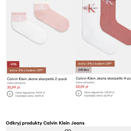
extra -5% z kodem: OFF*
-10%
Gift Box
extra -5% z kodem: OFF*
Calvin Klein Jeans skarpetki 4-p
Calvin Klein Jeans skarpetki 2-pack
Cena aktualna:
Cena aktualna:
59,99 zł
35,99 zł
Cena regularna:
109,99 zł
Cena regularna:
49,99 zł
Najniższa cena:
62,99 zł
Najniższa cena:
39,99 zł
Odkryj produkty Calvin Klein Jeans