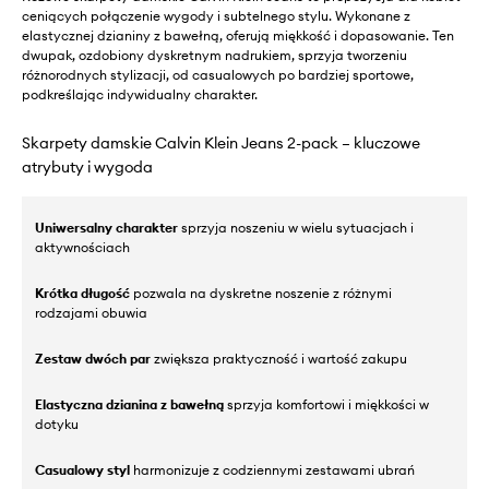
ceniących połączenie wygody i subtelnego stylu. Wykonane z
elastycznej dzianiny z bawełną, oferują miękkość i dopasowanie. Ten
dwupak, ozdobiony dyskretnym nadrukiem, sprzyja tworzeniu
różnorodnych stylizacji, od casualowych po bardziej sportowe,
podkreślając indywidualny charakter.
Skarpety damskie Calvin Klein Jeans 2-pack – kluczowe
atrybuty i wygoda
Uniwersalny charakter
sprzyja noszeniu w wielu sytuacjach i
aktywnościach
Krótka długość
pozwala na dyskretne noszenie z różnymi
rodzajami obuwia
Zestaw dwóch par
zwiększa praktyczność i wartość zakupu
Elastyczna dzianina z bawełną
sprzyja komfortowi i miękkości w
dotyku
Casualowy styl
harmonizuje z codziennymi zestawami ubrań