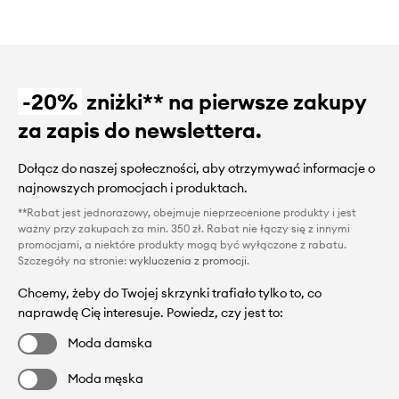
-20%
zniżki** na pierwsze zakupy
za zapis do newslettera.
Dołącz do naszej społeczności, aby otrzymywać informacje o
najnowszych promocjach i produktach.
**Rabat jest jednorazowy, obejmuje nieprzecenione produkty i jest
ważny przy zakupach za min. 350 zł. Rabat nie łączy się z innymi
promocjami, a niektóre produkty mogą być wyłączone z rabatu.
Szczegóły na stronie:
wykluczenia z promocji
.
Chcemy, żeby do Twojej skrzynki trafiało tylko to, co
naprawdę Cię interesuje. Powiedz, czy jest to:
Moda damska
Moda męska