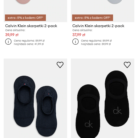
extra -5% z kodem: OFF*
extra -5% z kodem: OFF*
Calvin Klein skarpetki 2-pack
Calvin Klein skarpetki 2-pack
Cena aktualna:
Cena aktualna:
39,99 zł
37,99 zł
Cena regularna:
59,99 zł
Cena regularna:
59,99 zł
Najniższa cena:
41,99 zł
Najniższa cena:
39,99 zł