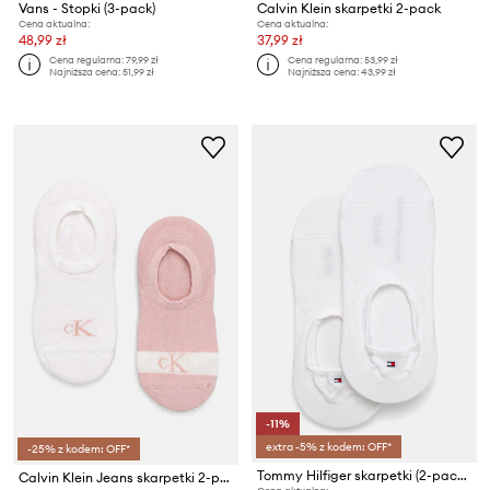
Vans - Stopki (3-pack)
Calvin Klein skarpetki 2-pack
Cena aktualna:
Cena aktualna:
48,99 zł
37,99 zł
Cena regularna:
79,99 zł
Cena regularna:
53,99 zł
Najniższa cena:
51,99 zł
Najniższa cena:
43,99 zł
-11%
extra -5% z kodem: OFF*
-25% z kodem: OFF*
Tommy Hilfiger skarpetki (2-pack)
Calvin Klein Jeans skarpetki 2-pack