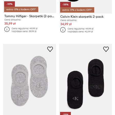
-10%
-18%
extra -5% z kodem: OFF*
extra -5% z kodem: OFF*
Tommy Hilfiger - Skarpetki (2-pack)
Calvin Klein skarpetki 2-pack
Cena aktualna:
Cena aktualna:
35,99 zł
34,99 zł
Cena regularna:
49,99 zł
Cena regularna:
49,99 zł
Najniższa cena:
39,99 zł
Najniższa cena:
42,99 zł
-19%