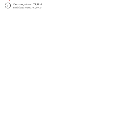
Cena regularna:
79,99 zł
Najniższa cena:
47,99 zł