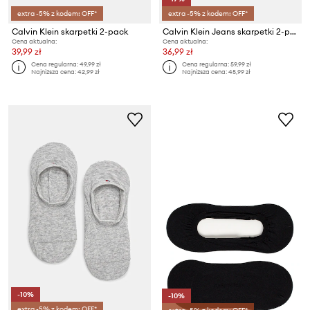
extra -5% z kodem: OFF*
extra -5% z kodem: OFF*
Calvin Klein skarpetki 2-pack
Calvin Klein Jeans skarpetki 2-pack
Cena aktualna:
Cena aktualna:
39,99 zł
36,99 zł
Cena regularna:
49,99 zł
Cena regularna:
59,99 zł
Najniższa cena:
42,99 zł
Najniższa cena:
45,99 zł
-10%
-10%
extra -5% z kodem: OFF*