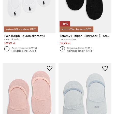
-15%
extra -5% z kodem: OFF*
extra -5% z kodem: OFF*
Polo Ralph Lauren skarpetki
Tommy Hilfiger - Skarpetki (2-pack)
Cena aktualna:
Cena aktualna:
59,99 zł
37,99 zł
Cena regularna:
89,99 zł
Cena regularna:
49,99 zł
Najniższa cena:
64,99 zł
Najniższa cena:
44,99 zł