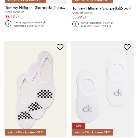
extra -5% z kodem: OFF*
Tommy Hilfiger - Skarpetki (2-pack)
Tommy Hilfiger - Skarpetki(2-pak)
Cena aktualna:
Cena aktualna:
33,99 zł
35,99 zł
Cena regularna:
49,99 zł
Cena regularna:
44,99 zł
Najniższa cena:
37,99 zł
Najniższa cena:
39,99 zł
-13%
extra -5% z kodem: OFF*
extra -5% z kodem: OFF*