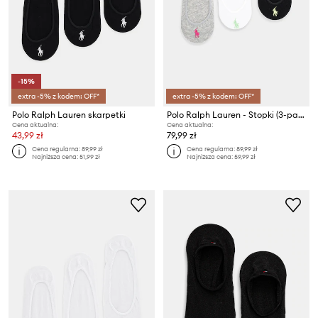
-15%
extra -5% z kodem: OFF*
extra -5% z kodem: OFF*
Polo Ralph Lauren skarpetki
Polo Ralph Lauren - Stopki (3-pack) 455711304001
Cena aktualna:
Cena aktualna:
43,99 zł
79,99 zł
Cena regularna:
89,99 zł
Cena regularna:
89,99 zł
Najniższa cena:
51,99 zł
Najniższa cena:
59,99 zł