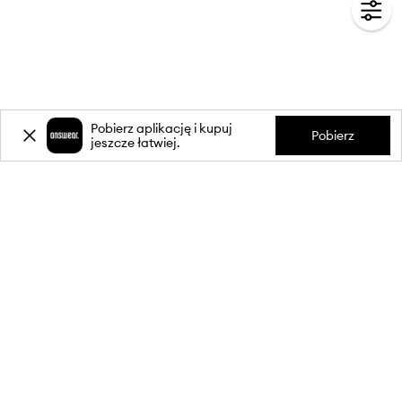
Pobierz aplikację i kupuj
Pobierz
jeszcze łatwiej.
-20%
zniżki** na pierwsze zakupy
za zapis do newslettera.