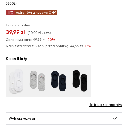
383024
-11%
extra -5% z kodem: OFF*
Cena aktualna:
39,99 zł
(20,00 zł / szt.)
Cena regularna:
49,99 zł
-20%
Najniższa cena z 30 dni przed obniżką:
44,99 zł
 -11%
Kolor:
biały
Tabela rozmiarów
Wybierz rozmiar