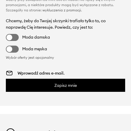
promocjami, a niektóre produkty mogą być wyłączone z rabatu.
Szczegóły na stronie:
wykluczenia z promocji
.
Chcemy, żeby do Twojej skrzynki trafiało tylko to, co
naprawdę Cię interesuje. Powiedz, czy jest to:
Moda damska
Moda męska
Wybór oferty jest opcjonalny
Zapisz mnie