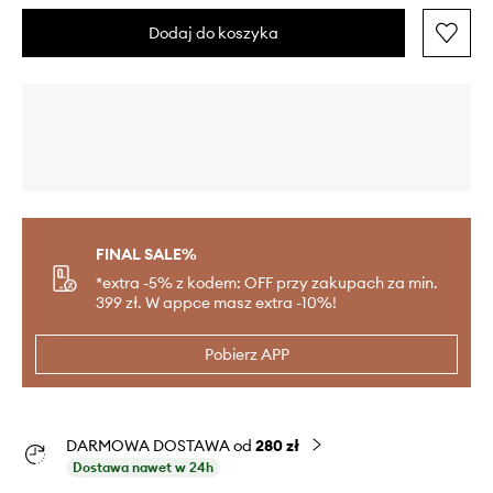
Dodaj do koszyka
FINAL SALE%
*extra -5% z kodem: OFF przy zakupach za min.
399 zł. W appce masz extra -10%!
Pobierz APP
DARMOWA DOSTAWA od
280 zł
Dostawa nawet w 24h