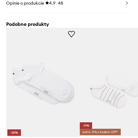
Opinie o produkcie
4.9
48
Podobne produkty
-11%
extra -5% z kodem: OFF*
-30%