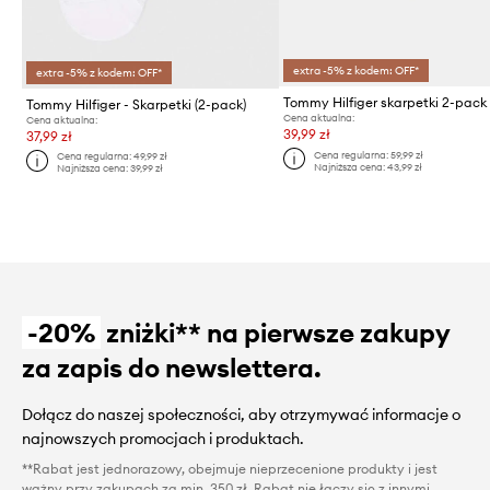
extra -5% z kodem: OFF*
extra -5% z kodem: OFF*
Tommy Hilfiger skarpetki 2-pack
Tommy Hilfiger - Skarpetki (2-pack)
Cena aktualna:
Cena aktualna:
39,99 zł
37,99 zł
Cena regularna:
59,99 zł
Cena regularna:
49,99 zł
Najniższa cena:
43,99 zł
Najniższa cena:
39,99 zł
-20%
zniżki** na pierwsze zakupy
za zapis do newslettera.
Dołącz do naszej społeczności, aby otrzymywać informacje o
najnowszych promocjach i produktach.
**Rabat jest jednorazowy, obejmuje nieprzecenione produkty i jest
ważny przy zakupach za min. 350 zł. Rabat nie łączy się z innymi