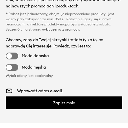
najnowszych promocjach i produktach.
**Rabat jest jednorazowy, obejmuje nieprzecenione produkty i jest
ważny przy zakupach za min. 350 zł. Rabat nie łączy się z innymi
promocjami, a niektóre produkty mogą być wyłączone z rabatu.
Szczegóły na stronie:
wykluczenia z promocji
.
Chcemy, żeby do Twojej skrzynki trafiało tylko to, co
naprawdę Cię interesuje. Powiedz, czy jest to:
Moda damska
Moda męska
Wybór oferty jest opcjonalny
Zapisz mnie