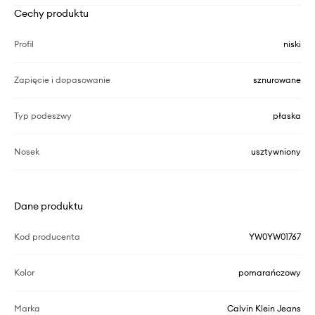
Cechy produktu
Profil
niski
Zapięcie i dopasowanie
sznurowane
Typ podeszwy
płaska
Nosek
usztywniony
Dane produktu
Kod producenta
YW0YW01767
Kolor
pomarańczowy
Marka
Calvin Klein Jeans