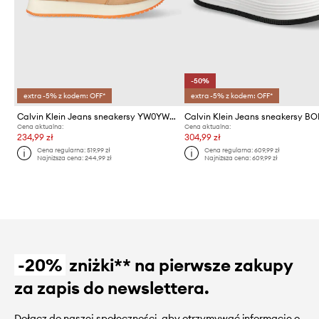
-50%
extra -5% z kodem: OFF*
extra -5% z kodem: OFF*
Calvin Klein Jeans sneakersy YW0YW00840 RUNNER SOCK LACEUP NY-LTH W
Cena aktualna:
Cena aktualna:
234,99 zł
304,99 zł
Cena regularna:
519,99 zł
Cena regularna:
609,99 zł
Najniższa cena:
244,99 zł
Najniższa cena:
609,99 zł
-20%
zniżki** na pierwsze zakupy
za zapis do newslettera.
Dołącz do naszej społeczności, aby otrzymywać informacje o