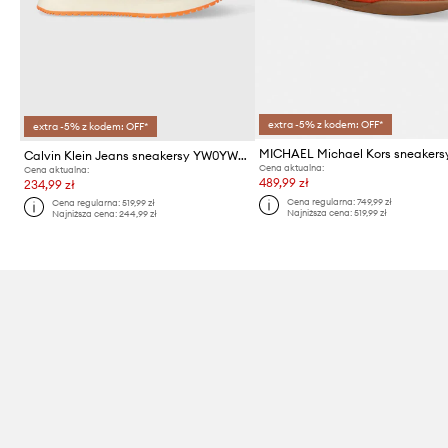
extra -5% z kodem: OFF*
extra -5% z kodem: OFF*
Calvin Klein Jeans sneakersy YW0YW00840 RUNNER SOCK LACEUP NY-LTH W
Cena aktualna:
Cena aktualna:
489,99 zł
234,99 zł
Cena regularna:
749,99 zł
Cena regularna:
519,99 zł
Najniższa cena:
519,99 zł
Najniższa cena:
244,99 zł