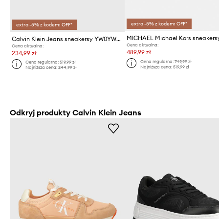
extra -5% z kodem: OFF*
extra -5% z kodem: OFF*
Calvin Klein Jeans sneakersy YW0YW00840 RUNNER SOCK LACEUP NY-LTH W
Cena aktualna:
Cena aktualna:
489,99 zł
234,99 zł
Cena regularna:
749,99 zł
Cena regularna:
519,99 zł
Najniższa cena:
519,99 zł
Najniższa cena:
244,99 zł
Odkryj produkty Calvin Klein Jeans