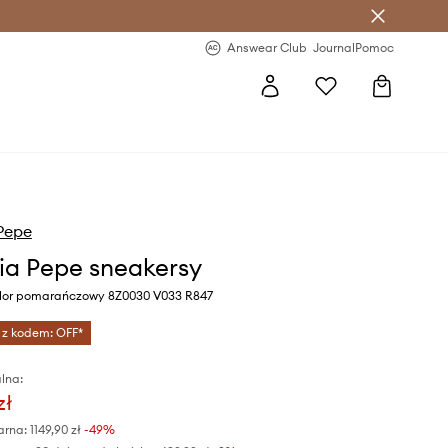
letter >
Regularne nowości >
Answear Club
Journal
Pomoc
 Pepe
zia Pepe sneakersy
lor pomarańczowy 8Z0030 V033 R847
 z kodem: OFF*
lna:
zł
arna:
1149,90 zł
-49%