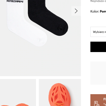
Najniższa c
Kolor:
po
Wybierz 
F
*