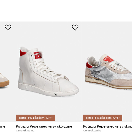
extra -5% z kodem: OFF*
extra -5% z kodem: OFF*
zane
Patrizia Pepe sneakersy skórzane
Patrizia Pepe sneakersy skó
Cena aktualna:
Cena aktualna: