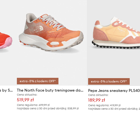
Producent
ID Produktu
extra -5% z kodem: OFF*
extra -5% z kodem: OFF*
Camper sneakersy Pelotissima by Sunnei
The North Face buty treningowe damskie VECTIV ENDURIS 4
Pepe Jeans sneakersy PLS40
Cena aktualna:
Cena aktualna:
519,99 zł
189,99 zł
Cena regularna:
699,99 zł
Cena regularna:
419,99 zł
Najniższa cena z 30 dni przed obniżką:
538,99 zł
Najniższa cena z 30 dni przed obniżką:
2