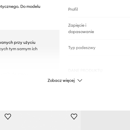
tetycznego. Do modelu
Profil
Zapięcie i
dopasowanie
wanych przy użyciu
Typ podeszwy
cych tym samym ich
DANE PRODUKTU
wanie do stopy.
Zobacz więcej
na na uszkodzenia.
Kod producenta
8Z00
Kolor
p
Marka