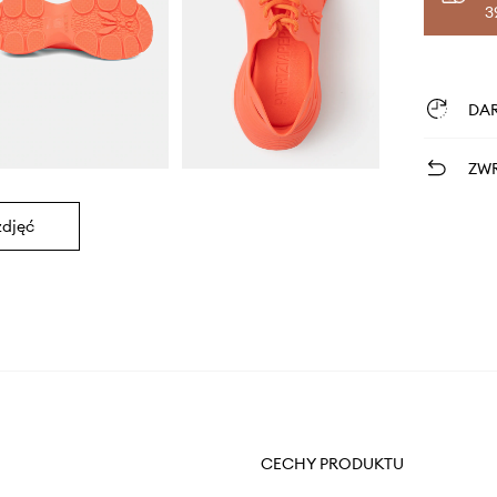
3
DA
ZWR
zdjęć
CECHY PRODUKTU