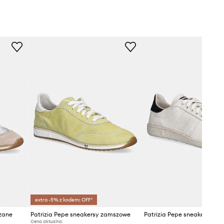
extra -5% z kodem: OFF*
rzane
Patrizia Pepe sneakersy zamszowe
Patrizia Pepe sneakersy sk
Cena aktualna: