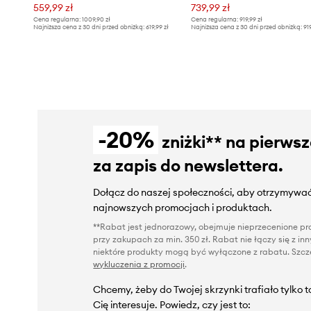
559,99 zł
739,99 zł
Cena regularna:
1009,90 zł
Cena regularna:
919,99 zł
Najniższa cena z 30 dni przed obniżką:
619,99 zł
Najniższa cena z 30 dni przed obniżką:
91
-20%
zniżki** na pierws
za zapis do newslettera.
Dołącz do naszej społeczności, aby otrzymywać
najnowszych promocjach i produktach.
**Rabat jest jednorazowy, obejmuje nieprzecenione pro
przy zakupach za min. 350 zł. Rabat nie łączy się z i
niektóre produkty mogą być wyłączone z rabatu. Szcze
wykluczenia z promocji
.
Chcemy, żeby do Twojej skrzynki trafiało tylko 
Cię interesuje. Powiedz, czy jest to: