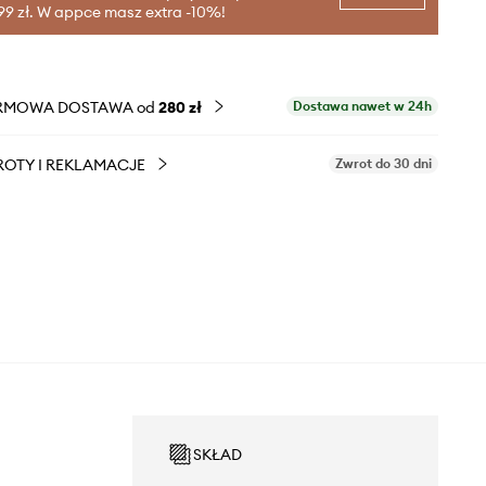
99 zł. W appce masz extra -10%!
RMOWA DOSTAWA od
280 zł
Dostawa nawet w 24h
OTY I REKLAMACJE
Zwrot do 30 dni
SKŁAD