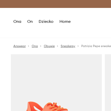
Premium Fashion Benefits >
O
Ona
On
Dziecko
Home
Answear
Ona
Obuwie
Sneakersy
Patrizia Pepe sneake