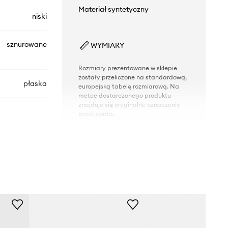
Materiał syntetyczny
niski
sznurowane
WYMIARY
Rozmiary prezentowane w sklepie
zostały przeliczone na standardową,
płaska
europejską tabelę rozmiarową. Na
metce dostarczonego produktu
znajduje się oryginalne oznaczenie
producenta.
Tabela rozmiarów
30.V033.R847
omarańczowy
Patrizia Pepe