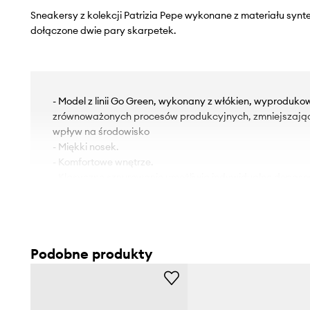
Sneakersy z kolekcji Patrizia Pepe wykonane z materiału syn
dołączone dwie pary skarpetek.
- Model z linii Go Green, wykonany z włókien, wyproduko
zrównoważonych procesów produkcyjnych, zmniejszają
wpływ na środowisko
- Miękki nosek.
- Komfortowe wnętrze.
- Klasyczne sznurowanie umożliwia indywidualne dopaso
- Gumowa podeszwa zewnętrzna jest wytrzymała i odpor
Podobne produkty