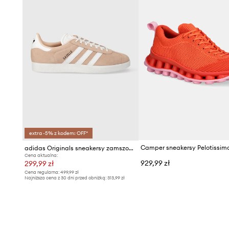
extra -5% z kodem: OFF*
adidas Originals sneakersy zamszowe Gazelle
Cena aktualna:
929,99 zł
299,99 zł
Cena regularna:
499,99 zł
Najniższa cena z 30 dni przed obniżką:
313,99 zł