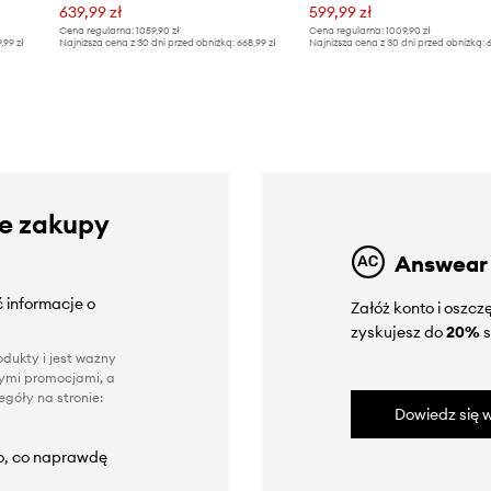
639,99 zł
599,99 zł
Cena regularna:
1059,90 zł
Cena regularna:
1009,90 zł
9,99 zł
Najniższa cena z 30 dni przed obniżką:
668,99 zł
Najniższa cena z 30 dni przed obniżką:
6
ze zakupy
Answear
 informacje o
Załóż konto i oszc
zyskujesz do
20%
s
dukty i jest ważny
nnymi promocjami, a
góły na stronie:
Dowiedz się w
to, co naprawdę