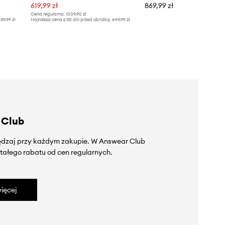
619,99 zł
869,99 zł
Cena regularna:
1009,90 zł
39,99 zł
Najniższa cena z 30 dni przed obniżką:
649,99 zł
 Club
zędzaj przy każdym zakupie. W Answear Club
tałego rabatu od cen regularnych.
ięcej