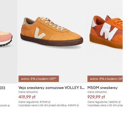
extra -5% z kodem: OFF*
extra -5% z kodem: OFF*
Veja sneakersy zamszowe VOLLEY SUEDE
MSGM sneakersy
013
Cena aktualna:
Cena aktualna:
419,99 zł
929,99 zł
Cena regularna:
579,99 zł
Cena regularna:
1269,90 zł
Najniższa cena z 30 dni przed obniżką:
459,99 zł
Najniższa cena z 30 dni przed obniżką
09,99 zł