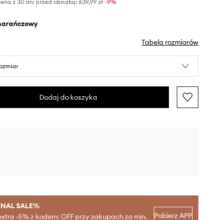
ena z 30 dni przed obniżką:
639,99 zł
 -9%
marańczowy
Tabela rozmiarów
rozmiar
Dodaj do koszyka
INAL SALE%
Pobierz APP
extra -5% z kodem: OFF przy zakupach za min.