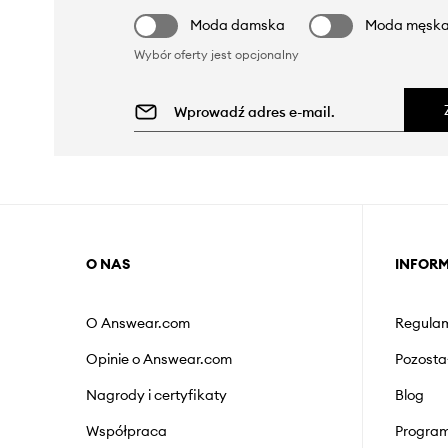
Moda damska
Moda męsk
Wybór oferty jest opcjonalny
O NAS
INFOR
O Answear.com
Regulam
Opinie o Answear.com
Pozosta
Nagrody i certyfikaty
Blog
Współpraca
Program