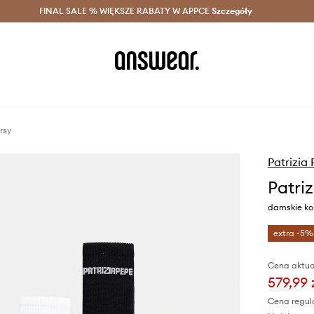
szczędzaj z Answear Club >
FINAL SALE % WIĘKSZE RABATY W APPCE
Dostawa nawet w 24h >
Szczegóły
News
rsy
Patrizia
Patri
damskie ko
extra -5%
Cena aktua
579,99 
Cena regul