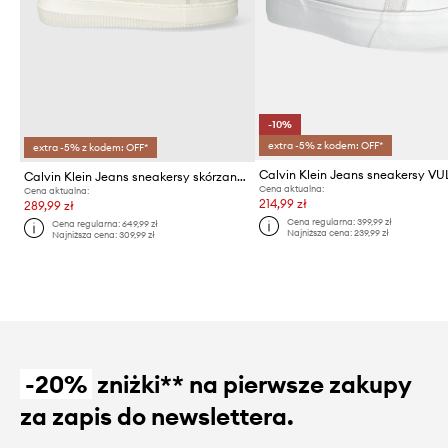
-10%
extra -5% z kodem: OFF*
extra -5% z kodem: OFF*
Calvin Klein Jeans sneakersy skórzane YW0YW00823 CHUNKY CUPSOLE MONOLOGO W
Cena aktualna:
Cena aktualna:
214,99 zł
289,99 zł
Cena regularna:
399,99 zł
Cena regularna:
649,99 zł
Najniższa cena:
239,99 zł
Najniższa cena:
309,99 zł
-20%
zniżki** na pierwsze zakupy
za zapis do newslettera.