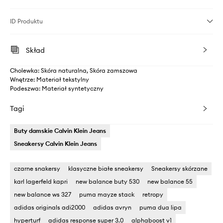
ID Produktu
Skład
Cholewka: Skóra naturalna, Skóra zamszowa
Wnętrze: Materiał tekstylny
Podeszwa: Materiał syntetyczny
Tagi
Buty damskie Calvin Klein Jeans
Sneakersy Calvin Klein Jeans
czarne snakersy
klasyczne białe sneakersy
Sneakersy skórzane
karl lagerfeld kapri
new balance buty 530
new balance 55
new balance ws 327
puma mayze stack
retropy
adidas originals adi2000
adidas avryn
puma dua lipa
hyperturf
adidas response super 3.0
alphaboost v1