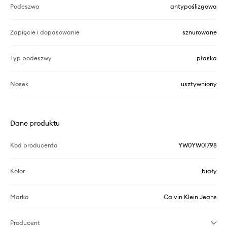
Podeszwa
antypoślizgowa
Zapięcie i dopasowanie
sznurowane
Typ podeszwy
płaska
Nosek
usztywniony
Dane produktu
Kod producenta
YW0YW01798
Kolor
biały
Marka
Calvin Klein Jeans
Producent