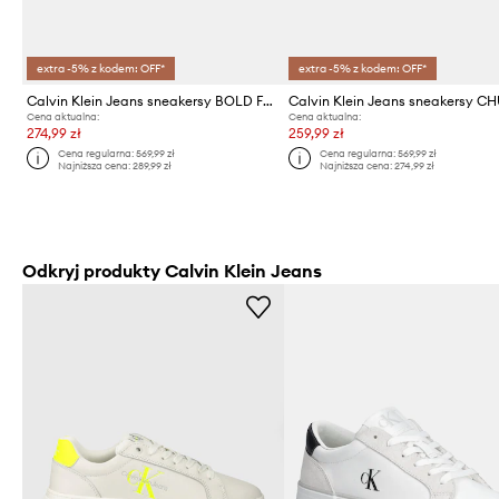
extra -5% z kodem: OFF*
extra -5% z kodem: OFF*
Calvin Klein Jeans sneakersy BOLD FLATF LOW LACE MG
Cena aktualna:
Cena aktualna:
274,99 zł
259,99 zł
Cena regularna:
569,99 zł
Cena regularna:
569,99 zł
Najniższa cena:
289,99 zł
Najniższa cena:
274,99 zł
Odkryj produkty Calvin Klein Jeans