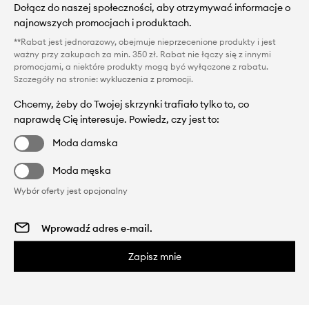
Dołącz do naszej społeczności, aby otrzymywać informacje o
najnowszych promocjach i produktach.
**Rabat jest jednorazowy, obejmuje nieprzecenione produkty i jest
ważny przy zakupach za min. 350 zł. Rabat nie łączy się z innymi
promocjami, a niektóre produkty mogą być wyłączone z rabatu.
Szczegóły na stronie:
wykluczenia z promocji
.
Chcemy, żeby do Twojej skrzynki trafiało tylko to, co
naprawdę Cię interesuje. Powiedz, czy jest to:
Moda damska
Moda męska
Wybór oferty jest opcjonalny
Zapisz mnie