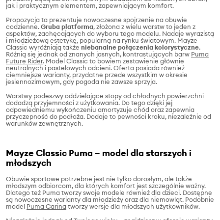
jak i praktycznym elementem, zapewniającym komfort.
Propozycja ta prezentuje nowoczesne spojrzenie na obuwie
codzienne.
Gruba platforma
, złożona z wielu warstw to jeden z
aspektów, zachęcających do wyboru tego modelu. Nadaje wyrazistą
i młodzieżową estetykę, popularną na rynku światowym. Mayze
Classic wyróżniają także
niebanalne połączenia kolorystyczne
.
Różnią się jednak od znanych jasnych, kontrastujących barw
Puma
Future Rider
. Model Classic to bowiem zestawienie głównie
neutralnych i pastelowych odcieni. Oferta posiada również
ciemniejsze warianty, przydatne przede wszystkim w okresie
jesiennozimowym, gdy pogoda nie zawsze sprzyja.
Warstwy podeszwy oddzielające stopy od chłodnych powierzchni
dodadzą przyjemności z użytkowania. Do tego dzięki jej
odpowiedniemu wykończeniu amortyzuje chód oraz zapewnia
przyczepność do podłoża. Dodaje to pewności kroku, niezależnie od
warunków zewnętrznych.
Mayze Classic Puma – model dla starszych i
młodszych
Obuwie sportowe potrzebne jest nie tylko dorosłym, ale także
młodszym odbiorcom, dla których komfort jest szczególnie ważny.
Dlatego też Puma tworzy swoje modele również dla dzieci. Dostępne
są nowoczesne warianty dla młodzieży oraz dla niemowląt. Podobnie
model
Puma Carina
tworzy wersje dla młodszych użytkowników.