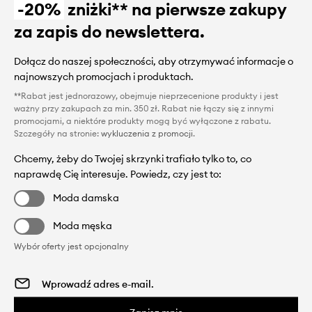
-20%
zniżki** na pierwsze zakupy
za zapis do newslettera.
Dołącz do naszej społeczności, aby otrzymywać informacje o
najnowszych promocjach i produktach.
**Rabat jest jednorazowy, obejmuje nieprzecenione produkty i jest
ważny przy zakupach za min. 350 zł. Rabat nie łączy się z innymi
promocjami, a niektóre produkty mogą być wyłączone z rabatu.
Szczegóły na stronie:
wykluczenia z promocji
.
Chcemy, żeby do Twojej skrzynki trafiało tylko to, co
naprawdę Cię interesuje. Powiedz, czy jest to:
Moda damska
Moda męska
Wybór oferty jest opcjonalny