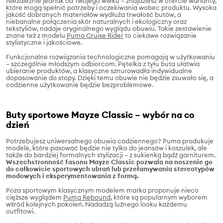
Niezależnie jednak od Twojego wieku – znajdziesz w ofercie warianty,
które mogą spełnić potrzeby i oczekiwania wobec produktu. Wysoka
jakość dobranych materiałów wydłuża trwałość butów, a
niebanalne połączenia skór naturalnych i ekologiczny oraz
tekstyliów, nadaje oryginalnego wyglądu obuwiu. Takie zestawienie
znane też z modelu
Puma Cruise Rider
to ciekawe rozwiązanie
stylistyczne i jakościowe.
Funkcjonalne rozwiązania technologiczne pomagają w użytkowaniu
– szczególnie młodszym odbiorcom. Pętelka z tyłu buta ułatwia
ubieranie produktów, a klasyczne sznurowadła indywidualne
dopasowanie do stopy. Dzięki temu obuwie nie będzie zsuwało się, a
codzienne użytkowanie będzie bezproblemowe.
Buty sportowe Mayze Classic – wybór na co
dzień
Potrzebujesz uniwersalnego obuwia codziennego? Puma produkuje
modele, które pasować będzie nie tylko do jeansów i koszulek, ale
także do bardziej formalnych stylizacji – z sukienką bądź garniturem.
Wszechstronność fasonu Mayze Classic pozwala na noszenie go
do całkowicie sportowych ubrań lub przełamywania stereotypów
modowych i eksperymentowania z formą.
Poza sportowym klasycznym modelem marka proponuje nieco
cięższe wyglądem
Puma Rebound
, które są popularnym wyborem
wśród kolejnych pokoleń. Nadadzą luźnego looku każdemu
outfitowi.