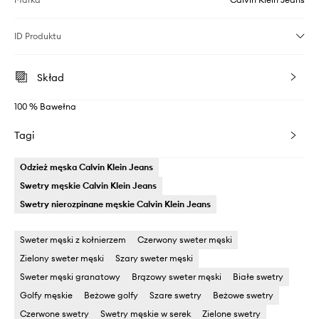
ID Produktu
Skład
100 % Bawełna
Tagi
Odzież męska Calvin Klein Jeans
Swetry męskie Calvin Klein Jeans
Swetry nierozpinane męskie Calvin Klein Jeans
Sweter męski z kołnierzem
Czerwony sweter męski
Zielony sweter męski
Szary sweter męski
Sweter męski granatowy
Brązowy sweter męski
Białe swetry
Golfy męskie
Beżowe golfy
Szare swetry
Beżowe swetry
Czerwone swetry
Swetry męskie w serek
Zielone swetry