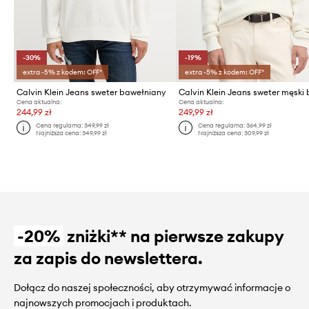
-30%
-19%
extra -5% z kodem: OFF*
extra -5% z kodem: OFF*
Calvin Klein Jeans sweter bawełniany
Cena aktualna:
Cena aktualna:
244,99 zł
249,99 zł
Cena regularna:
349,99 zł
Cena regularna:
364,99 zł
Najniższa cena:
349,99 zł
Najniższa cena:
309,99 zł
-20%
zniżki** na pierwsze zakupy
za zapis do newslettera.
Dołącz do naszej społeczności, aby otrzymywać informacje o
najnowszych promocjach i produktach.