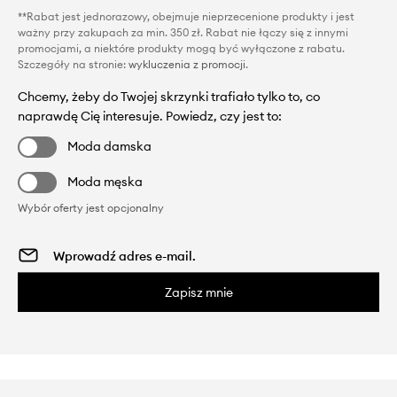
**Rabat jest jednorazowy, obejmuje nieprzecenione produkty i jest
ważny przy zakupach za min. 350 zł. Rabat nie łączy się z innymi
promocjami, a niektóre produkty mogą być wyłączone z rabatu.
Szczegóły na stronie:
wykluczenia z promocji
.
Chcemy, żeby do Twojej skrzynki trafiało tylko to, co
naprawdę Cię interesuje. Powiedz, czy jest to:
Moda damska
Moda męska
Wybór oferty jest opcjonalny
Zapisz mnie