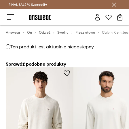
FINAL SALE %
Szczegóły
Oszczędzaj z Answear Club >
Answear
On
Odzież
Swetry
Przez głowę
Calvin Klein Jea
Ten produkt jest aktualnie niedostępny
Sprawdź podobne produkty