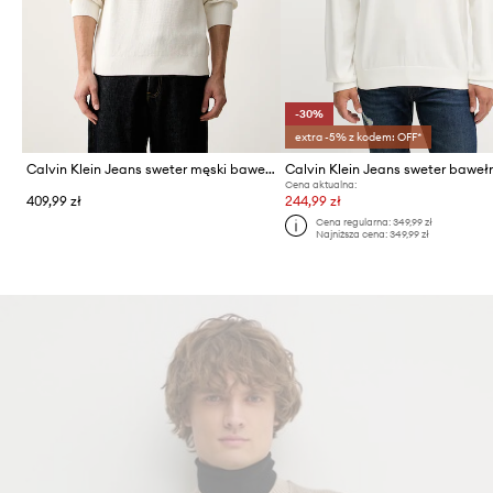
-30%
extra -5% z kodem: OFF*
Calvin Klein Jeans sweter męski bawełniany
Calvin Klein Jeans sweter baweł
Cena aktualna:
409,99 zł
244,99 zł
Cena regularna:
349,99 zł
Najniższa cena:
349,99 zł