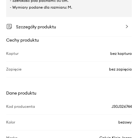
- Szerokość pod pachami: 50 cm.
- Wymiary podane dla rozmiaru: M.
Szczegóły produktu
Cechy produktu
Kaptur
bez kaptura
Zapięcie
bez zapięcia
Dane produktu
Kod producenta
J30J326744
Kolor
beżowy
Marka
Calvin Klein Jeans