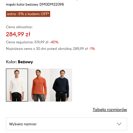
męski kolor beżowy DM0DM22098
extra -5% z kodem: OFF*
Cena aktualna:
284,99 zł
Cena regularna:
519,99 zł
-45%
Najniższa cena z 30 dni przed obniżką:
289,99 zł
 -1%
Kolor:
beżowy
Tabela rozmiarów
Wybierz rozmiar