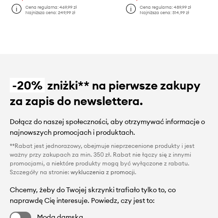
Cena regularna:
469,99 zł
Cena regularna:
489,99 zł
Najniższa cena:
249,99 zł
Najniższa cena:
314,99 zł
-20%
zniżki** na pierwsze zakupy
za zapis do newslettera.
Dołącz do naszej społeczności, aby otrzymywać informacje o
najnowszych promocjach i produktach.
**Rabat jest jednorazowy, obejmuje nieprzecenione produkty i jest
ważny przy zakupach za min. 350 zł. Rabat nie łączy się z innymi
promocjami, a niektóre produkty mogą być wyłączone z rabatu.
Szczegóły na stronie:
wykluczenia z promocji
.
Chcemy, żeby do Twojej skrzynki trafiało tylko to, co
naprawdę Cię interesuje. Powiedz, czy jest to:
Moda damska