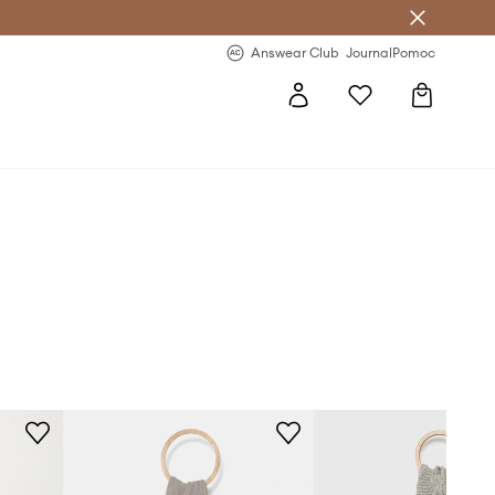
letter >
Regularne nowości >
Answear Club
Journal
Pomoc