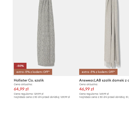
-50%
extra -5% z kodem: OFF*
extra -5% z kodem: OFF*
Hollister Co. szalik
Cena aktualna:
Cena aktualna:
64,99 zł
46,99 zł
Cena regularna:
129,99 zł
Cena regularna:
169,99 zł
Najniższa cena z 30 dni przed obniżką:
129,99 zł
Najniższa cena z 30 dni przed obniżką:
51,