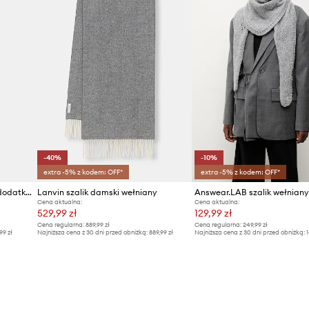
-40%
-10%
extra -5% z kodem: OFF*
extra -5% z kodem: OFF*
Answear.LAB szalik damski z dodatkiem kaszmiru
Lanvin szalik damski wełniany
Answear.LAB szalik wełniany
Cena aktualna:
Cena aktualna:
529,99 zł
129,99 zł
Cena regularna:
889,99 zł
Cena regularna:
249,99 zł
99 zł
Najniższa cena z 30 dni przed obniżką:
889,99 zł
Najniższa cena z 30 dni przed obniżką:
1