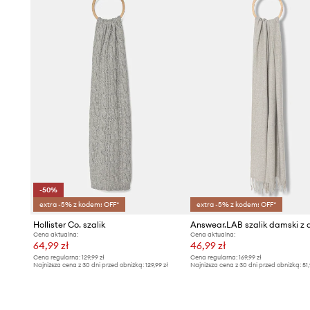
-50%
extra -5% z kodem: OFF*
extra -5% z kodem: OFF*
Hollister Co. szalik
Cena aktualna:
Cena aktualna:
64,99 zł
46,99 zł
Cena regularna:
129,99 zł
Cena regularna:
169,99 zł
Najniższa cena z 30 dni przed obniżką:
129,99 zł
Najniższa cena z 30 dni przed obniżką:
51,