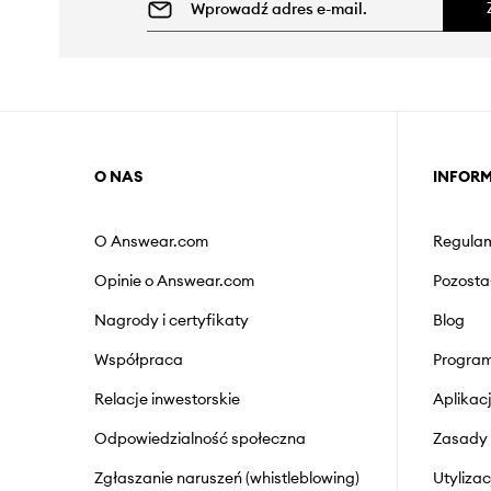
O NAS
INFOR
O Answear.com
Regulam
Opinie o Answear.com
Pozosta
Nagrody i certyfikaty
Blog
Współpraca
Program
Relacje inwestorskie
Aplika
Odpowiedzialność społeczna
Zasady 
Zgłaszanie naruszeń (whistleblowing)
Utyliza