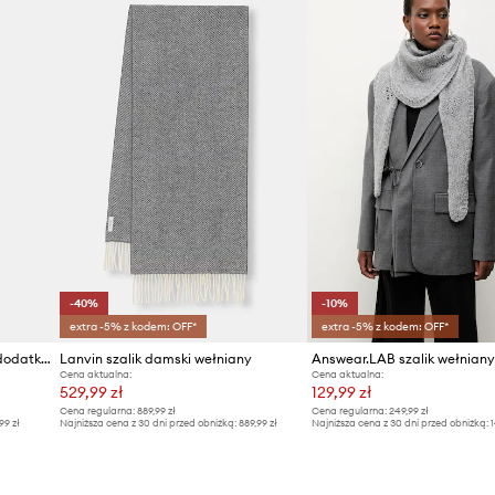
-40%
-10%
extra -5% z kodem: OFF*
extra -5% z kodem: OFF*
Answear.LAB szalik damski z dodatkiem kaszmiru
Lanvin szalik damski wełniany
Answear.LAB szalik wełniany
Cena aktualna:
Cena aktualna:
529,99 zł
129,99 zł
Cena regularna:
889,99 zł
Cena regularna:
249,99 zł
99 zł
Najniższa cena z 30 dni przed obniżką:
889,99 zł
Najniższa cena z 30 dni przed obniżką:
1