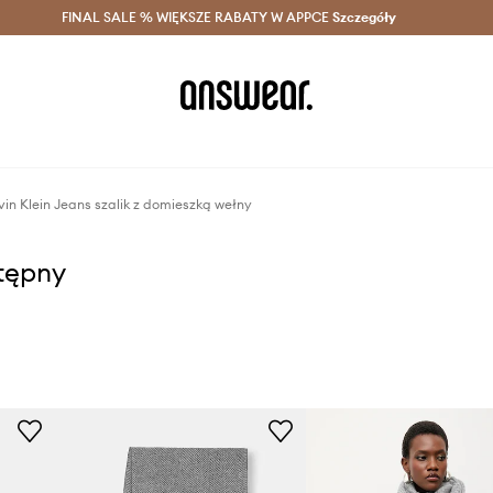
szczędzaj z Answear Club >
FINAL SALE % WIĘKSZE RABATY W APPCE
Dostawa nawet w 24h >
Szczegóły
News
vin Klein Jeans szalik z domieszką wełny
stępny