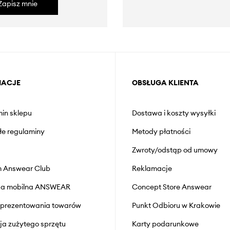
Zapisz mnie
MACJE
OBSŁUGA KLIENTA
in sklepu
Dostawa i koszty wysyłki
łe regulaminy
Metody płatności
Zwroty/odstąp od umowy
 Answear Club
Reklamacje
cja mobilna ANSWEAR
Concept Store Answear
prezentowania towarów
Punkt Odbioru w Krakowie
cja zużytego sprzętu
Karty podarunkowe