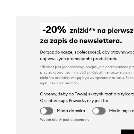
-20%
zniżki** na pierws
za zapis do newslettera.
Dołącz do naszej społeczności, aby otrzymywać
najnowszych promocjach i produktach.
**Rabat jest jednorazowy, obejmuje nieprzecenione pro
przy zakupach za min. 350 zł. Rabat nie łączy się z i
niektóre produkty mogą być wyłączone z rabatu. Szcze
wykluczenia z promocji
.
Chcemy, żeby do Twojej skrzynki trafiało tylko 
Cię interesuje. Powiedz, czy jest to:
Moda damska
Moda męsk
Wybór oferty jest opcjonalny