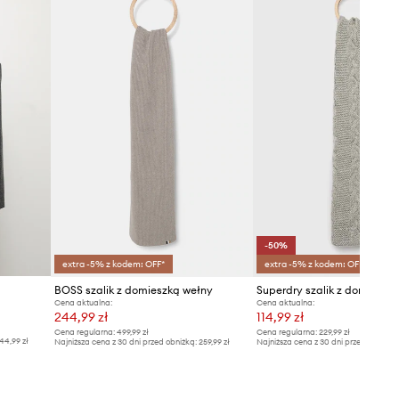
-50%
extra -5% z kodem: OFF*
extra -5% z kodem: OFF*
BOSS szalik z domieszką wełny
Superdry szalik z domieszk
Cena aktualna:
Cena aktualna:
244,99 zł
114,99 zł
Cena regularna:
499,99 zł
Cena regularna:
229,99 zł
44,99 zł
Najniższa cena z 30 dni przed obniżką:
259,99 zł
Najniższa cena z 30 dni przed obniżką