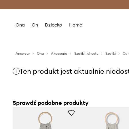
Premium Fashion Benefits >
O
Ona
On
Dziecko
Home
Answear
Ona
Akcesoria
Szaliki i chusty
Szaliki
Cal
Ten produkt jest aktualnie niedo
Sprawdź podobne produkty