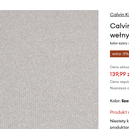
Calvin K
Calvi
wełn
kolor szar
extra -5%
Cena aktua
139,99 
Cena regul
Najniższa c
Kolor:
sza
Produkt 
Niestety 
produktami