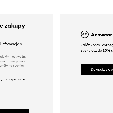
ze zakupy
Answear
 informacje o
Załóż konto i oszc
zyskujesz do
20%
s
dukty i jest ważny
nnymi promocjami, a
góły na stronie:
Dowiedz się w
to, co naprawdę
a