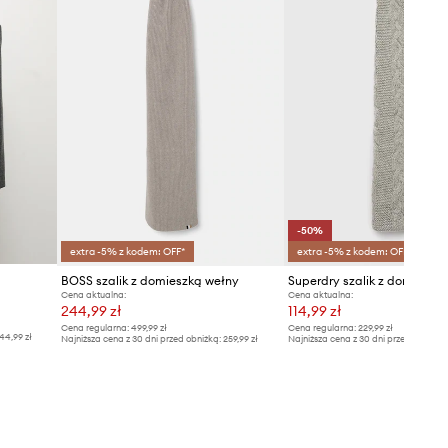
-50%
extra -5% z kodem: OFF*
extra -5% z kodem: OFF*
BOSS szalik z domieszką wełny
Superdry szalik z domieszk
Cena aktualna:
Cena aktualna:
244,99 zł
114,99 zł
Cena regularna:
499,99 zł
Cena regularna:
229,99 zł
44,99 zł
Najniższa cena z 30 dni przed obniżką:
259,99 zł
Najniższa cena z 30 dni przed obniżką