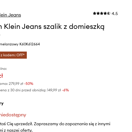
4.5
lein Jeans
n Klein Jeans szalik z domieszką
y
y melanżowy K60K612664
 z kodem: OFF*
lna:
zł
arna:
279,99 zł
-50%
ena z 30 dni przed obniżką:
149,99 zł
 -6%
ry
niedostępny
ktoś Cię uprzedził. Zapraszamy do zapoznania się z innymi
 z naszej oferty.