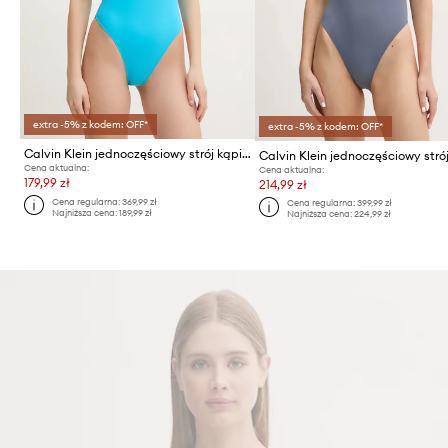
extra -5% z kodem: OFF*
extra -5% z kodem: OFF*
Calvin Klein jednoczęściowy strój kąpielowy
Cena aktualna:
Cena aktualna:
179,99 zł
214,99 zł
Cena regularna:
369,99 zł
Cena regularna:
399,99 zł
Najniższa cena:
189,99 zł
Najniższa cena:
224,99 zł