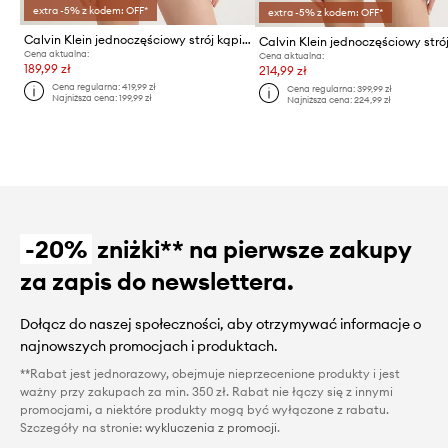
extra -5% z kodem: OFF*
extra -5% z kodem: OFF*
Calvin Klein jednoczęściowy strój kąpielowy
Cena aktualna:
Cena aktualna:
189,99 zł
214,99 zł
Cena regularna:
419,99 zł
Cena regularna:
399,99 zł
Najniższa cena:
199,99 zł
Najniższa cena:
224,99 zł
-20%
zniżki** na pierwsze zakupy
za zapis do newslettera.
Dołącz do naszej społeczności, aby otrzymywać informacje o
najnowszych promocjach i produktach.
**Rabat jest jednorazowy, obejmuje nieprzecenione produkty i jest
ważny przy zakupach za min. 350 zł. Rabat nie łączy się z innymi
promocjami, a niektóre produkty mogą być wyłączone z rabatu.
Szczegóły na stronie:
wykluczenia z promocji
.