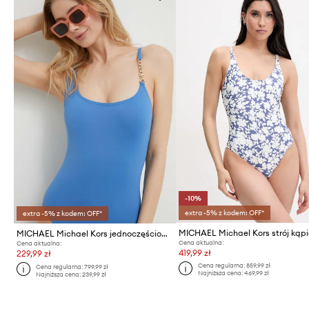
-10%
extra -5% z kodem: OFF*
extra -5% z kodem: OFF*
MICHAEL Michael Kors strój kąp
MICHAEL Michael Kors jednoczęściowy strój kąpielowy
Cena aktualna:
Cena aktualna:
419,99 zł
229,99 zł
Cena regularna:
859,99 zł
Cena regularna:
799,99 zł
Najniższa cena:
469,99 zł
Najniższa cena:
239,99 zł