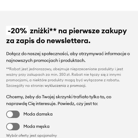
-20%
zniżki** na pierwsze zakupy
za zapis do newslettera.
Dołącz do naszej społeczności, aby otrzymywać informacje o
najnowszych promocjach i produktach.
**Rabat jest jednorazowy, obejmuje nieprzecenione produkty i jest
ważny przy zakupach za min. 350 zł. Rabat nie łączy się z innymi
promocjami, a niektóre produkty mogą być wyłączone z rabatu.
Szczegóły na stronie:
wykluczenia z promocji
.
Chcemy, żeby do Twojej skrzynki trafiało tylko to, co
naprawdę Cię interesuje. Powiedz, czy jest to:
Moda damska
Moda męska
Wybór oferty jest opcjonalny