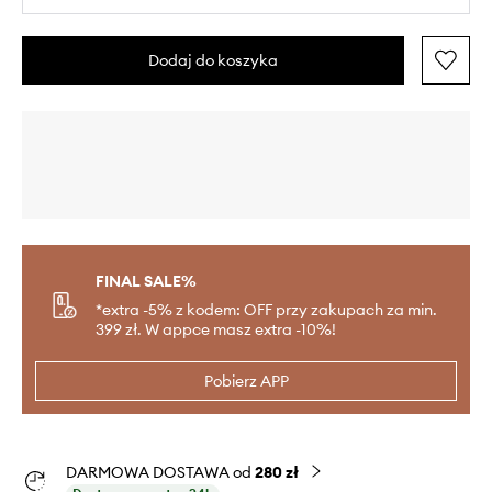
Dodaj do koszyka
FINAL SALE%
*extra -5% z kodem: OFF przy zakupach za min.
399 zł. W appce masz extra -10%!
Pobierz APP
DARMOWA DOSTAWA od
280 zł