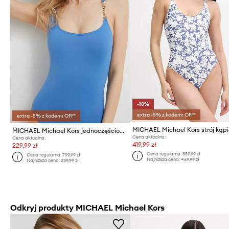
-10%
extra -5% z kodem: OFF*
extra -5% z kodem: OFF*
MICHAEL Michael Kors strój kąp
MICHAEL Michael Kors jednoczęściowy strój kąpielowy
Cena aktualna:
Cena aktualna:
419,99 zł
229,99 zł
Cena regularna:
859,99 zł
Cena regularna:
799,99 zł
Najniższa cena:
469,99 zł
Najniższa cena:
239,99 zł
Odkryj produkty MICHAEL Michael Kors