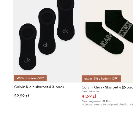
-15% z kodem: OFF*
extra -5% z kodem: OFF*
Calvin Klein skarpetki 3-pack
Calvin Klein - Skarpetki (2-pac
Cena aktualna:
59,99 zł
41,99 zł
Cena regularna:
59,99 zł
Najniższa cena z 30 dni przed obniżką:
42