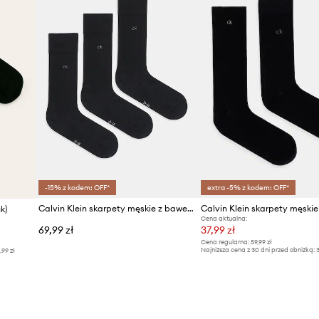
ID Produktu
-15% z kodem: OFF*
extra -5% z kodem: OFF*
Calvin Klein skarpety męskie z bawełną 3-pack
Calvin Klein skarpety męski
k)
Cena aktualna:
69,99 zł
37,99 zł
Cena regularna:
59,99 zł
Najniższa cena z 30 dni przed obniżką:
3
,99 zł