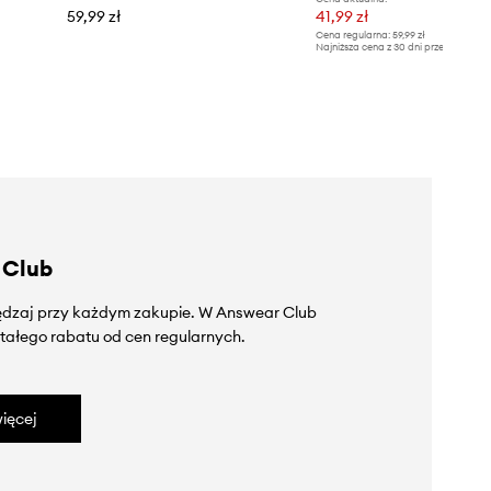
59,99 zł
41,99 zł
Cena regularna:
59,99 zł
Najniższa cena z 30 dni przed obniżką
 Club
zędzaj przy każdym zakupie. W Answear Club
tałego rabatu od cen regularnych.
ięcej