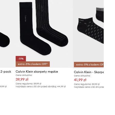
-11%
extra -5% z kodem: OFF*
extra -5% z kodem: OFF*
e 2-pack
Calvin Klein skarpety męskie
Calvin Klein - Skarpetki (2-
Cena aktualna:
Cena aktualna:
39,99 zł
41,99 zł
Cena regularna:
59,99 zł
Cena regularna:
59,99 zł
9,99 zł
Najniższa cena z 30 dni przed obniżką:
44,99 zł
Najniższa cena z 30 dni przed obniżką