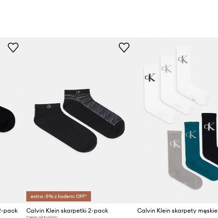
extra -5% z kodem: OFF*
 2-pack
Calvin Klein skarpetki 2-pack
Cena aktualna: