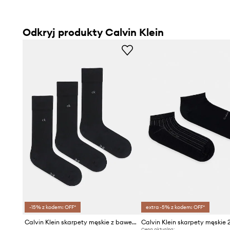
Odkryj produkty Calvin Klein
-15% z kodem: OFF*
extra -5% z kodem: OFF*
Calvin Klein skarpety męskie z bawełną 3-pack
Calvin Klein skarpety męskie
Cena aktualna: