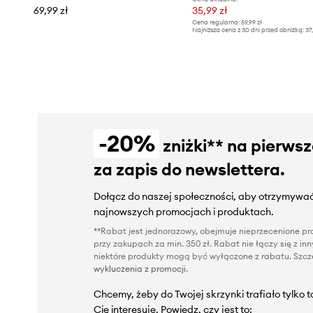
69,99 zł
35,99 zł
Cena regularna:
59,99 zł
Najniższa cena z 30 dni przed obniżką:
37
-20%
zniżki** na pierws
za zapis do newslettera.
Dołącz do naszej społeczności, aby otrzymywać
najnowszych promocjach i produktach.
**Rabat jest jednorazowy, obejmuje nieprzecenione pro
przy zakupach za min. 350 zł. Rabat nie łączy się z i
niektóre produkty mogą być wyłączone z rabatu. Szcze
wykluczenia z promocji
.
Chcemy, żeby do Twojej skrzynki trafiało tylko 
Cię interesuje. Powiedz, czy jest to: