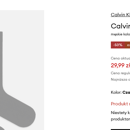
Calvin K
Calvi
męskie kolo
-50%
e
Cena aktua
29,99 z
Cena regul
Najniższa c
Kolor:
cz
Produkt 
Niestety 
produktami