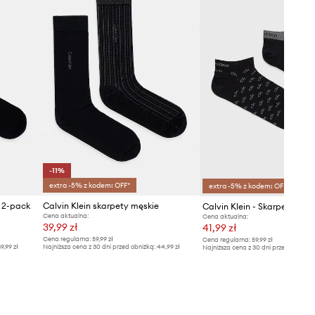
-11%
extra -5% z kodem: OFF*
extra -5% z kodem: OFF*
e 2-pack
Calvin Klein skarpety męskie
Calvin Klein - Skarpetki (2-
Cena aktualna:
Cena aktualna:
39,99 zł
41,99 zł
Cena regularna:
59,99 zł
Cena regularna:
59,99 zł
9,99 zł
Najniższa cena z 30 dni przed obniżką:
44,99 zł
Najniższa cena z 30 dni przed obniżką