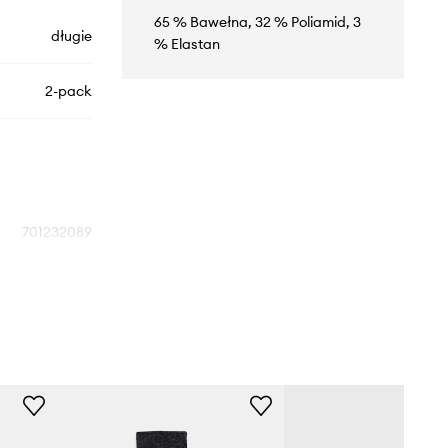
65 % Bawełna, 32 % Poliamid, 3
długie
% Elastan
2-pack
701232089
czarny
Calvin Klein