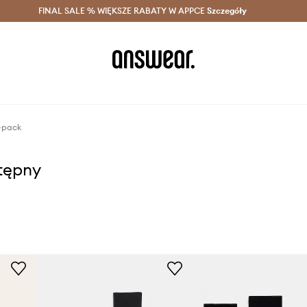
szczędzaj z Answear Club >
FINAL SALE % WIĘKSZE RABATY W APPCE
Dostawa nawet w 24h >
Szczegóły
News
2-pack
stępny