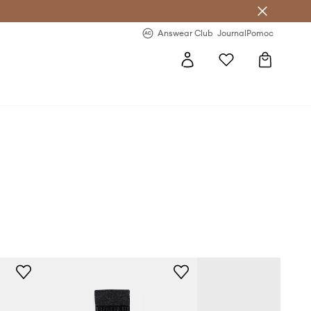
letter >
Regularne nowości >
Answear Club
Journal
Pomoc