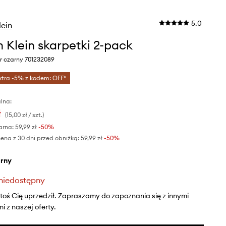
5.0
lein
n Klein skarpetki 2-pack
r czarny 701232089
xtra -5% z kodem: OFF*
lna:
ł
(15,00 zł / szt.)
arna:
59,99 zł
-50%
ena z 30 dni przed obniżką:
59,99 zł
 -50%
arny
niedostępny
ktoś Cię uprzedził. Zapraszamy do zapoznania się z innymi
 z naszej oferty.