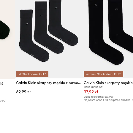
-15% z kodem: OFF*
extra -5% z kodem: OFF*
Calvin Klein skarpety męskie z bawełną 3-pack
Calvin Klein skarpety męski
k)
Cena aktualna:
69,99 zł
37,99 zł
Cena regularna:
59,99 zł
Najniższa cena z 30 dni przed obniżką:
3
,99 zł