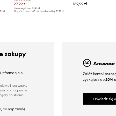
27,99 zł
189,99 zł
Cena regularna:
59,99 zł
,99 zł
Najniższa cena z 30 dni przed obniżką:
29,99 zł
ze zakupy
Answear
 informacje o
Załóż konto i oszc
zyskujesz do
20%
s
dukty i jest ważny
nnymi promocjami, a
góły na stronie:
Dowiedz się w
to, co naprawdę