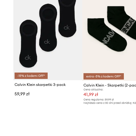
-15% z kodem: OFF*
extra -5% z kodem: OFF*
Calvin Klein skarpetki 3-pack
Calvin Klein - Skarpetki (2-pac
Cena aktualna:
59,99 zł
41,99 zł
Cena regularna:
59,99 zł
Najniższa cena z 30 dni przed obniżką:
42