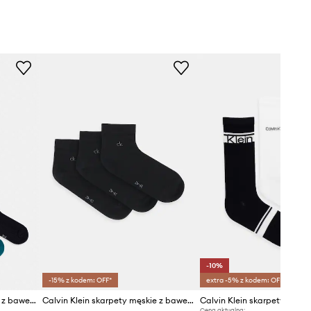
-10%
-15% z kodem: OFF*
extra -5% z kodem: OFF*
Calvin Klein skarpety męskie z bawełną 6-pack
Calvin Klein skarpety męskie z bawełną 3-pack
Calvin Klein skarpety męski
Cena aktualna: