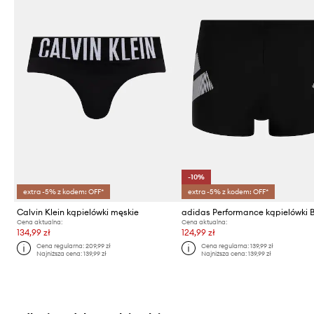
-10%
extra -5% z kodem: OFF*
extra -5% z kodem: OFF*
Calvin Klein kąpielówki męskie
Cena aktualna:
Cena aktualna:
134,99 zł
124,99 zł
Cena regularna:
209,99 zł
Cena regularna:
139,99 zł
Najniższa cena:
139,99 zł
Najniższa cena:
139,99 zł