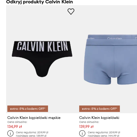
Odkryj produkty Calvin Klein
extra -5% z kodem: OFF*
extra -5% z kodem: OFF*
Calvin Klein kąpielówki męskie
Calvin Klein kąpielówki
Cena aktualna:
Cena aktualna:
134,99 zł
139,99 zł
Cena regularna:
209,99 zł
Cena regularna:
209,99 zł
Najniższa cena:
139,99 zł
Najniższa cena:
144,99 zł