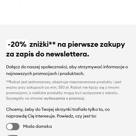
-20%
zniżki** na pierwsze zakupy
za zapis do newslettera.
Dołącz do naszej społeczności, aby otrzymywać informacje o
najnowszych promocjach i produktach.
**Rabat jest jednorazowy, obejmuje nieprzecenione produkty i jest
ważny przy zakupach za min. 350 zł. Rabat nie łączy się z innymi
promocjami, a niektóre produkty mogą być wyłączone z rabatu.
Szczegóły na stronie:
wykluczenia z promocji
.
Chcemy, żeby do Twojej skrzynki trafiało tylko to, co
naprawdę Cię interesuje. Powiedz, czy jest to:
Moda damska