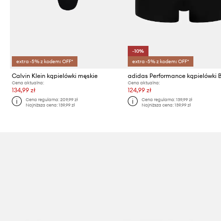
-10%
extra -5% z kodem: OFF*
extra -5% z kodem: OFF*
Calvin Klein kąpielówki męskie
Cena aktualna:
Cena aktualna:
134,99 zł
124,99 zł
Cena regularna:
209,99 zł
Cena regularna:
139,99 zł
Najniższa cena:
139,99 zł
Najniższa cena:
139,99 zł