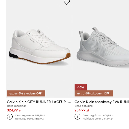
-10%
extra -5% z kodem: OFF*
extra -5% z kodem: OFF*
Calvin Klein CITY RUNNER LACEUP LTH sneakersy męskie
Cena aktualna:
Cena aktualna:
324,99 zł
254,99 zł
Cena regularna:
529,99 zł
Cena regularna:
409,99 zł
Najniższa cena:
339,99 zł
Najniższa cena:
284,99 zł