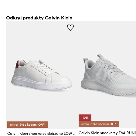
Odkryj produkty Calvin Klein
-10%
extra -5% z kodem: OFF*
extra -5% z kodem: OFF*
Calvin Klein sneakersy skórzane LOW TOP LACE UP LTH