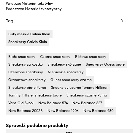
Wnętrze: Materiał tekstylny
Podeszwa: Materiał syntetyczny
Tagi
Buty męskie Calvin Klein
Sneakersy Calvin Klein
Białe sneakersy
Czarne sneakersy
Różowe sneakersy
Sneakersy za kostkę
Sneakersy skórzane
Sneakersy Guess białe
Czerwone sneakersy
Niebieskie sneakersy
Granatowe sneakersy
Guess sneakersy czarne
Sneakersy białe Puma
Sneakersy czarne Tommy Hilfiger
Tommy Hilfiger sneakersy białe
Sneakersy czarne Puma
Vans Old Skool
New Balance 574
New Balance 327
New Balance 2002R
New Balance 1906
New Balance 480
Sprawdź podobne produkty