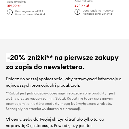
Cena aktualna:
Cena aktualna:
254,99 zł
319,99 zł
Cena regularna:
409,99 zł
Cena regularna:
649,99 zł
Najniższa cena:
284,99 zł
Najniższa cena:
334,99 zł
-20%
zniżki** na pierwsze zakupy
za zapis do newslettera.
Dołącz do naszej społeczności, aby otrzymywać informacje o
najnowszych promocjach i produktach.
**Rabat jest jednorazowy, obejmuje nieprzecenione produkty i jest
ważny przy zakupach za min. 350 zł. Rabat nie łączy się z innymi
promocjami, a niektóre produkty mogą być wyłączone z rabatu.
Szczegóły na stronie:
wykluczenia z promocji
.
Chcemy, żeby do Twojej skrzynki trafiało tylko to, co
naprawdę Cię interesuje. Powiedz, czy jest to: