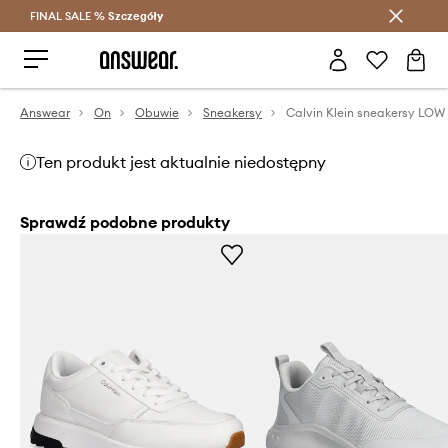
FINAL SALE %
Szczegóły
Oszczędzaj z Answear Club >
Answear
On
Obuwie
Sneakersy
Ten produkt jest aktualnie niedostępny
Sprawdź podobne produkty