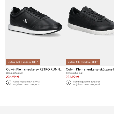
extra -5% z kodem: OFF*
extra -5% z kodem: OFF*
Calvin Klein sneakersy RETRO RUNNER ESS LTH
Cena aktualna:
Cena aktualna:
234,99 zł
234,99 zł
Cena regularna:
469,99 zł
Cena regularna:
529,99 zł
Najniższa cena:
249,99 zł
Najniższa cena:
244,99 zł