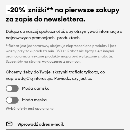
-20%
zniżki** na pierwsze zakupy
za zapis do newslettera.
Dołącz do naszej społeczności, aby otrzymywać informacje o
najnowszych promocjach i produktach.
**Rabat jest jednorazowy, obejmuje nieprzecenione produkty i jest
ważny przy zakupach za min. 350 zł. Rabat nie łączy się z innymi
promocjami, a niektóre produkty mogą być wyłączone z rabatu.
Szczegóły na stronie:
wykluczenia z promocji
.
Chcemy, żeby do Twojej skrzynki trafiało tylko to, co
naprawdę Cię interesuje. Powiedz, czy jest to:
Moda damska
Moda męska
Wybór oferty jest opcjonalny