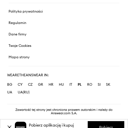
Polityka prywatności
Regulamin
Dane firmy
Twoje Cookies
Mapa strony
WEARETHEANSWEAR IN:
BG
CY
CZ
GR
HR
HU
IT
PL
RO
SI
SK
UA
UA(RU)
Zawartość tej strony jest chroniona prawem autorskim i należy do
Answear.com S.A.
Pobierz aplikację i kupuj
Pobierz