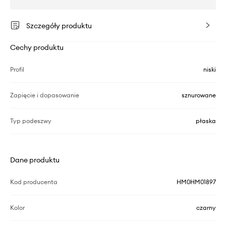
Szczegóły produktu
Cechy produktu
Profil
niski
Zapięcie i dopasowanie
sznurowane
Typ podeszwy
płaska
Dane produktu
Kod producenta
HM0HM01897
Kolor
czarny