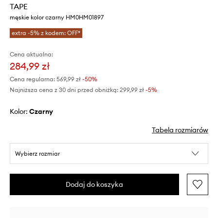
TAPE
męskie kolor czarny HM0HM01897
extra -5% z kodem: OFF*
Cena aktualna:
284,99 zł
Cena regularna:
569,99 zł
-50%
Najniższa cena z 30 dni przed obniżką:
299,99 zł
 -5%
Kolor:
czarny
Tabela rozmiarów
Wybierz rozmiar
Dodaj do koszyka