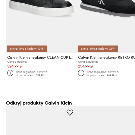
extra -5% z kodem: OFF*
extra -5% z kodem: OFF*
Calvin Klein sneakersy CLEAN CUP LOW LACEUP MONO
Cena aktualna:
Cena aktualna:
324,99 zł
254,99 zł
Cena regularna:
649,99 zł
Cena regularna:
409,99 zł
Najniższa cena:
339,99 zł
Najniższa cena:
269,99 zł
Odkryj produkty Calvin Klein