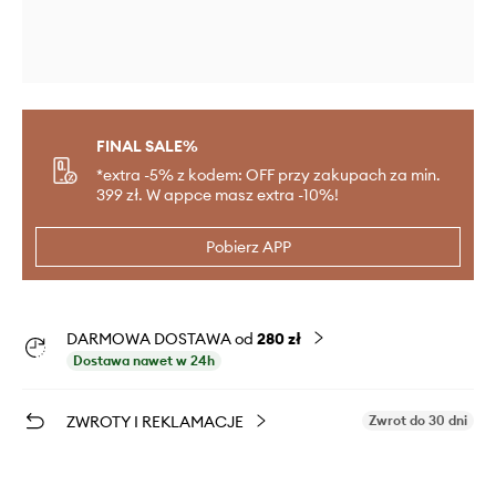
FINAL SALE%
*extra -5% z kodem: OFF przy zakupach za min.
399 zł. W appce masz extra -10%!
Pobierz APP
DARMOWA DOSTAWA od
280 zł
Dostawa nawet w 24h
ZWROTY I REKLAMACJE
Zwrot do 30 dni