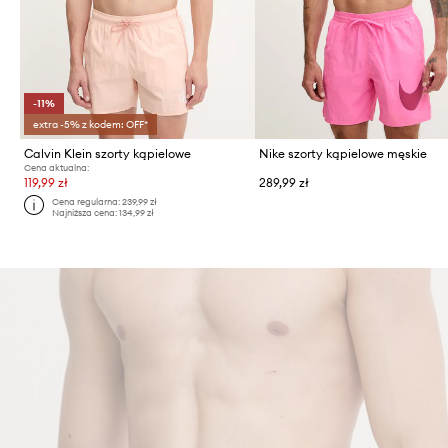
-11%
extra -5% z kodem: OFF*
Calvin Klein szorty kąpielowe
Nike szorty kąpielowe męskie
Cena aktualna:
119,99 zł
289,99 zł
Cena regularna:
239,99 zł
Najniższa cena:
134,99 zł