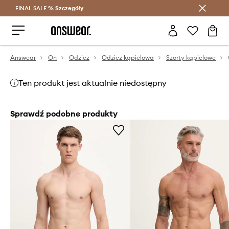
FINAL SALE %
Szczegóły
Oszczędzaj z Answear Club >
Answear
On
Odzież
Odzież kąpielowa
Szorty kąpielowe
Ten produkt jest aktualnie niedostępny
Sprawdź podobne produkty