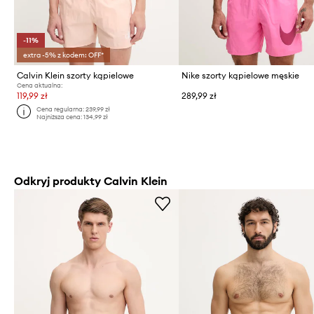
-11%
extra -5% z kodem: OFF*
Calvin Klein szorty kąpielowe
Nike szorty kąpielowe męskie
Cena aktualna:
119,99 zł
289,99 zł
Cena regularna:
239,99 zł
Najniższa cena:
134,99 zł
Odkryj produkty Calvin Klein