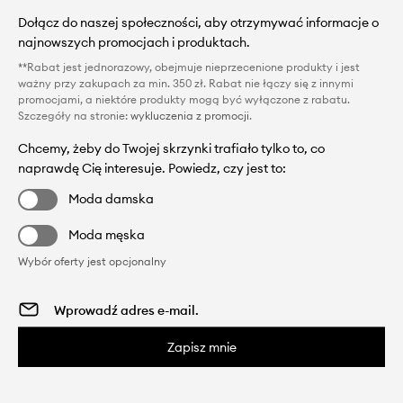
Dołącz do naszej społeczności, aby otrzymywać informacje o
najnowszych promocjach i produktach.
**Rabat jest jednorazowy, obejmuje nieprzecenione produkty i jest
ważny przy zakupach za min. 350 zł. Rabat nie łączy się z innymi
promocjami, a niektóre produkty mogą być wyłączone z rabatu.
Szczegóły na stronie:
wykluczenia z promocji
.
Chcemy, żeby do Twojej skrzynki trafiało tylko to, co
naprawdę Cię interesuje. Powiedz, czy jest to:
Moda damska
Moda męska
Wybór oferty jest opcjonalny
Zapisz mnie