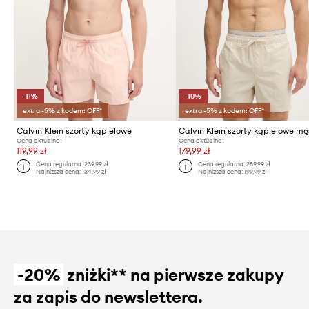
-11%
-10%
extra -5% z kodem: OFF*
extra -5% z kodem: OFF*
Calvin Klein szorty kąpielowe
Calvin Klein szorty kąpielowe mę
Cena aktualna:
Cena aktualna:
119,99 zł
179,99 zł
Cena regularna:
239,99 zł
Cena regularna:
289,99 zł
Najniższa cena:
134,99 zł
Najniższa cena:
199,99 zł
-20%
zniżki** na pierwsze zakupy
za zapis do newslettera.