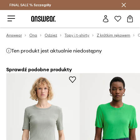
FINAL SALE %
Szczegóły
Oszczędzaj z Answear Club >
Answear
Ona
Odzież
Topy i t-shirty
Z krótkim rękawem
Ten produkt jest aktualnie niedostępny
Sprawdź podobne produkty