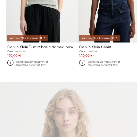
extra -5% z kodem: OFF*
extra -5% z kodem: OFF*
Calvin Klein T-shirt basic damski bawełniany z elastanem
Calvin Klein t-shirt
Cena aktualna:
Cena aktualna:
179,99 zł
189,99 zł
Cena regularna:
289,99 zł
Cena regularna:
399,99 zł
Najniższa cena:
189,99 zł
Najniższa cena:
199,99 zł