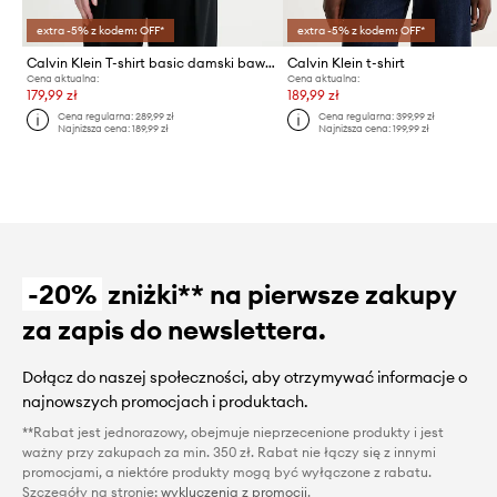
extra -5% z kodem: OFF*
extra -5% z kodem: OFF*
Calvin Klein T-shirt basic damski bawełniany z elastanem
Calvin Klein t-shirt
Cena aktualna:
Cena aktualna:
179,99 zł
189,99 zł
Cena regularna:
289,99 zł
Cena regularna:
399,99 zł
Najniższa cena:
189,99 zł
Najniższa cena:
199,99 zł
-20%
zniżki** na pierwsze zakupy
za zapis do newslettera.
Dołącz do naszej społeczności, aby otrzymywać informacje o
najnowszych promocjach i produktach.
**Rabat jest jednorazowy, obejmuje nieprzecenione produkty i jest
ważny przy zakupach za min. 350 zł. Rabat nie łączy się z innymi
promocjami, a niektóre produkty mogą być wyłączone z rabatu.
Szczegóły na stronie:
wykluczenia z promocji
.