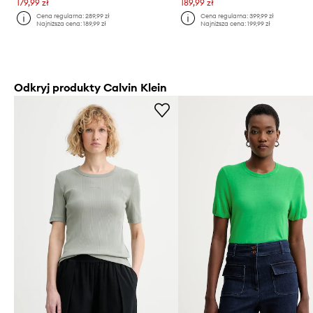
179,99 zł
189,99 zł
Cena regularna:
289,99 zł
Cena regularna:
399,99 zł
Najniższa cena:
189,99 zł
Najniższa cena:
199,99 zł
Odkryj produkty Calvin Klein