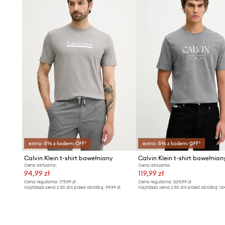
Elastyczny materiał
– wspomaga dopasowanie do ciała,
podczas aktywności
Uniwersalny styl
– model pasuje do casualowych, klasyc
streetwearowych zestawień
Subtelny haft z logo
– dodaje koszulce charakteru, pod
jakość produktu
extra -5% z kodem: OFF*
extra -5% z kodem: OFF*
Calvin Klein t-shirt bawełniany
Calvin Klein t-shirt bawełnian
Cena aktualna:
Cena aktualna:
94,99 zł
119,99 zł
Cena regularna:
179,99 zł
Cena regularna:
209,99 zł
Najniższa cena z 30 dni przed obniżką:
99,99 zł
Najniższa cena z 30 dni przed obniżką:
12