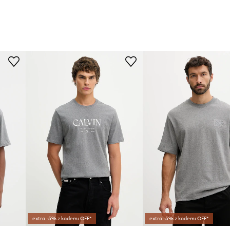
extra -5% z kodem: OFF*
extra -5% z kodem: OFF*