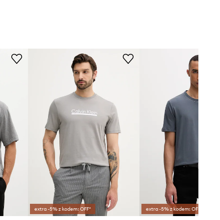
extra -5% z kodem: OFF*
extra -5% z kodem: OFF*