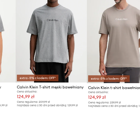
extra -5% z kodem: OFF*
extra -5% z kodem: OFF*
y
Calvin Klein T-shirt męski bawełniany
Calvin Klein t-shirt bawełnia
Cena aktualna:
Cena aktualna:
124,99 zł
124,99 zł
Cena regularna:
209,99 zł
Cena regularna:
239,99 zł
4,99 zł
Najniższa cena z 30 dni przed obniżką:
129,99 zł
Najniższa cena z 30 dni przed obniżką:
1