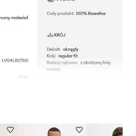
Cały produkt
:
100% Bawełna
yczny materiał
KRÓJ
Dekolt
:
okrągły
Krój
:
regular fit
LV04LB275G
Rodzaj rękawa
:
z obniżoną linią
ramion
RMG
WYMIARY
szary
Model ze zdjęcia ma 188 cm
Calvin Klein
wzrostu i ma na sobie rozmiar M.
Rozmiarówka zawyżona
Zalecamy wybór rozmiaru
mniejszego, niż nosisz zazwyczaj.