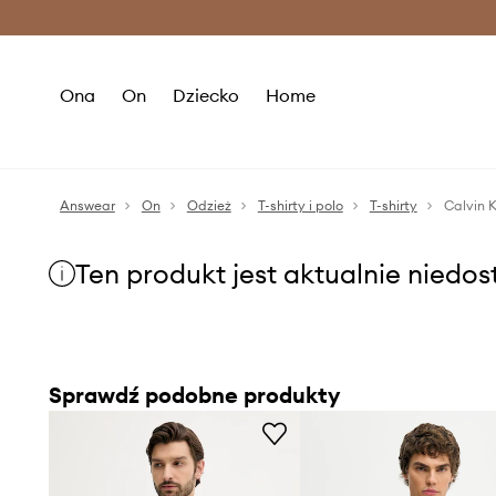
Premium Fashion Benefits >
O
Ona
On
Dziecko
Home
Answear
On
Odzież
T-shirty i polo
T-shirty
Calvin K
Ten produkt jest aktualnie niedo
Sprawdź podobne produkty