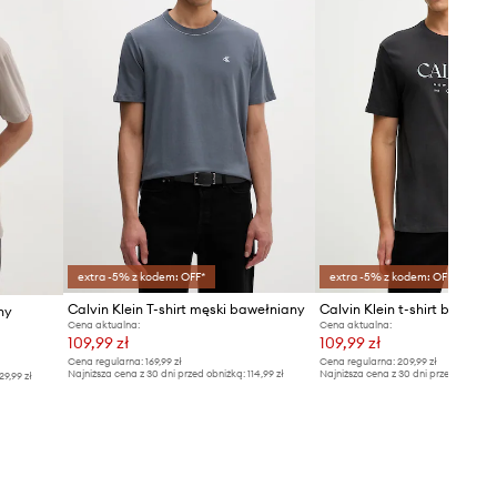
extra -5% z kodem: OFF*
extra -5% z kodem: OFF*
Calvin Klein T-shirt męski bawełniany
Calvin Klein t-shirt bawełn
ny
Cena aktualna:
Cena aktualna:
109,99 zł
109,99 zł
Cena regularna:
169,99 zł
Cena regularna:
209,99 zł
Najniższa cena z 30 dni przed obniżką:
114,99 zł
Najniższa cena z 30 dni przed obniżką
29,99 zł