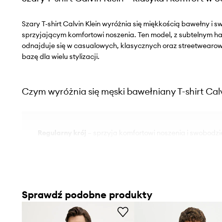
Szary T-shirt Calvin Klein wyróżnia się miękkością bawełny i
sprzyjającym komfortowi noszenia. Ten model, z subtelnym ha
odnajduje się w casualowych, klasycznych oraz streetwearo
bazę dla wielu stylizacji.
Czym wyróżnia się męski bawełniany T-shirt Calv
Regularny krój
– sprzyja komfortowi noszenia i swobodzi
dopasowując się do sylwetki
Klasyczny T-shirt
– uniwersalny element garderoby, odpo
codziennych stylizacji
Sprawdź podobne produkty
Miękka bawełna
– materiał przyjemny dla skóry, pozwa
przepływ powietrza