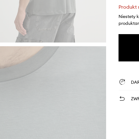
Produkt 
Niestety 
produktami
DA
ZWR