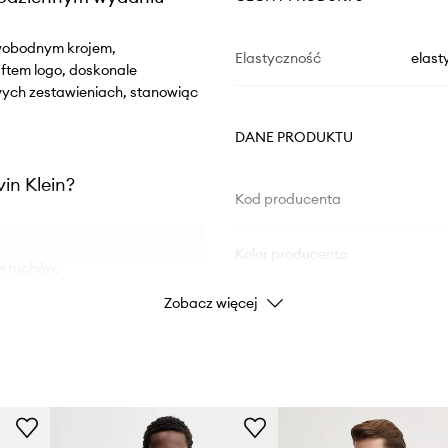
 swobodnym krojem,
Elastyczność
elast
ftem logo, doskonale
wych zestawieniach, stanowiąc
DANE PRODUKTU
in Klein?
Kod producenta
Kolor producenta
e ruchów,
Zobacz więcej
Kolor
wiedni do wielu
Marka
la na swobodny
ID Produktu