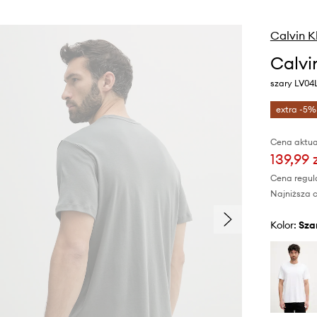
Calvin K
Calvi
szary LV0
extra -5%
Cena aktua
139,99 
Cena regul
Najniższa c
Kolor:
sza