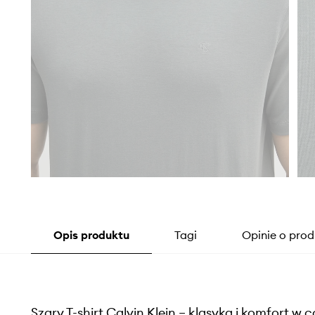
Opis produktu
Tagi
Opinie o prod
Szary T-shirt Calvin Klein – klasyka i komfort 