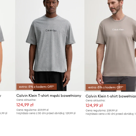
 nie krępując ruchów
znych i
kreślając markową
extra -5% z kodem: OFF*
extra -5% z kodem: OFF*
y
Calvin Klein T-shirt męski bawełniany
Calvin Klein t-shirt bawełnia
Cena aktualna:
Cena aktualna:
124,99 zł
124,99 zł
Cena regularna:
209,99 zł
Cena regularna:
239,99 zł
4,99 zł
Najniższa cena z 30 dni przed obniżką:
129,99 zł
Najniższa cena z 30 dni przed obniżką:
1