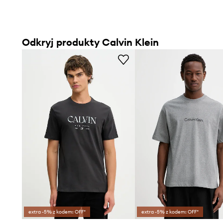
Odkryj produkty Calvin Klein
extra -5% z kodem: OFF*
extra -5% z kodem: OFF*