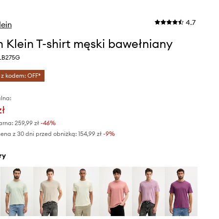
4.7
lein
n Klein T-shirt męski bawełniany
4LB275G
 z kodem: OFF*
lna:
zł
arna:
259,99 zł
-46%
ena z 30 dni przed obniżką:
154,99 zł
 -9%
ry