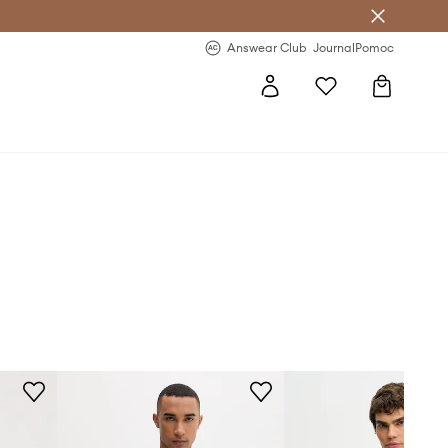
letter >
Regularne nowości >
Answear Club
Journal
Pomoc