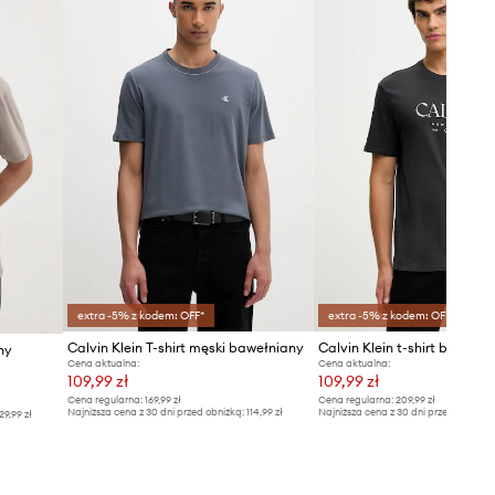
Tabela rozmiarów
extra -5% z kodem: OFF*
extra -5% z kodem: OFF*
Calvin Klein T-shirt męski bawełniany
Calvin Klein t-shirt bawełn
ny
Cena aktualna:
Cena aktualna:
109,99 zł
109,99 zł
Cena regularna:
169,99 zł
Cena regularna:
209,99 zł
Najniższa cena z 30 dni przed obniżką:
114,99 zł
Najniższa cena z 30 dni przed obniżką
29,99 zł