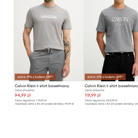
extra -5% z kodem: OFF*
extra -5% z kodem: OFF*
Calvin Klein t-shirt bawełniany
Calvin Klein t-shirt bawełnian
Cena aktualna:
Cena aktualna:
94,99 zł
119,99 zł
Cena regularna:
179,99 zł
Cena regularna:
209,99 zł
Najniższa cena z 30 dni przed obniżką:
99,99 zł
Najniższa cena z 30 dni przed obniżką:
12