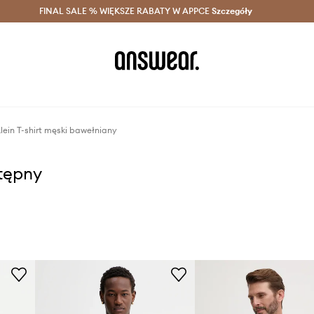
szczędzaj z Answear Club >
FINAL SALE % WIĘKSZE RABATY W APPCE
Dostawa nawet w 24h >
Szczegóły
News
lein T-shirt męski bawełniany
stępny