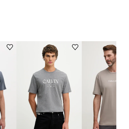
Model ze zdjęcia ma 184 cm
Calvin Klein
wzrostu i ma na sobie rozmiar M.
Rozmiarówka standardowa
Zalecamy wybór rozmiaru, jaki nosisz
zazwyczaj.
Tabela rozmiarów