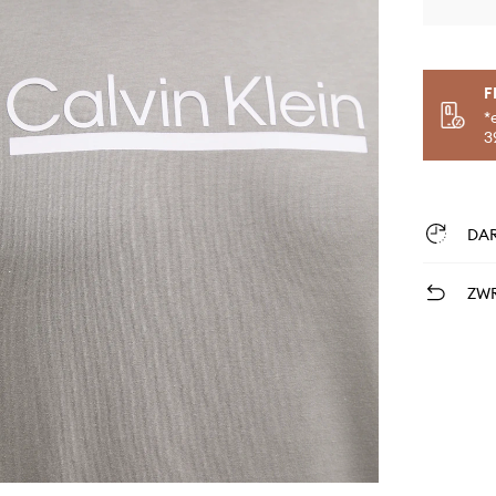
F
*
3
DA
ZWR