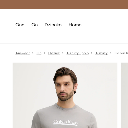
Premium Fashion Benefits >
O
Ona
On
Dziecko
Home
Answear
On
Odzież
T-shirty i polo
T-shirty
Calvin K