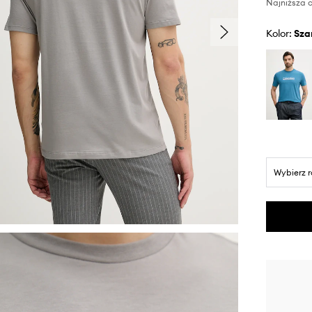
Najniższa c
Kolor:
sza
Wybierz 