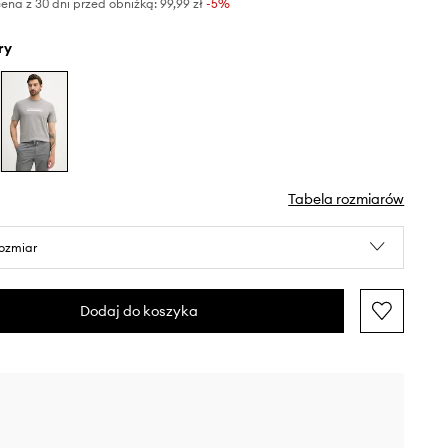
ena z 30 dni przed obniżką:
99,99 zł
 -5%
ry
Tabela rozmiarów
rozmiar
Dodaj do koszyka