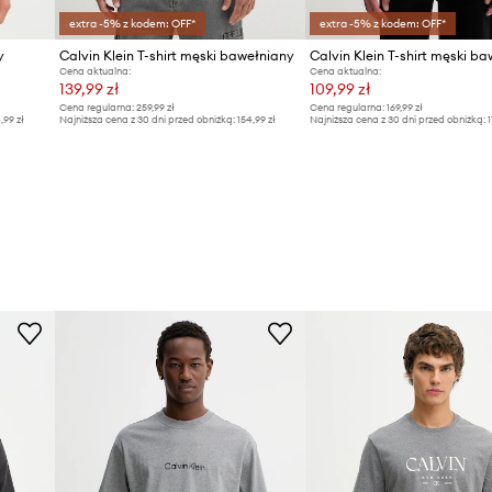
extra -5% z kodem: OFF*
extra -5% z kodem: OFF*
y
Calvin Klein T-shirt męski bawełniany
Calvin Klein T-shirt męski b
Cena aktualna:
Cena aktualna:
139,99 zł
109,99 zł
Cena regularna:
259,99 zł
Cena regularna:
169,99 zł
4,99 zł
Najniższa cena z 30 dni przed obniżką:
154,99 zł
Najniższa cena z 30 dni przed obniżką:
1