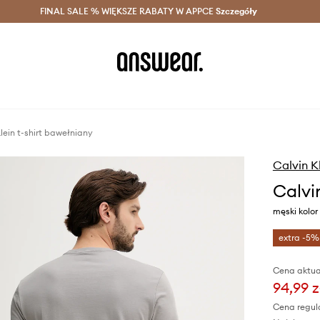
szczędzaj z Answear Club >
FINAL SALE % WIĘKSZE RABATY W APPCE
Dostawa nawet w 24h >
Szczegóły
News
lein t-shirt bawełniany
Calvin K
Calvi
męski kolo
extra -5%
Cena aktua
94,99 z
Cena regul