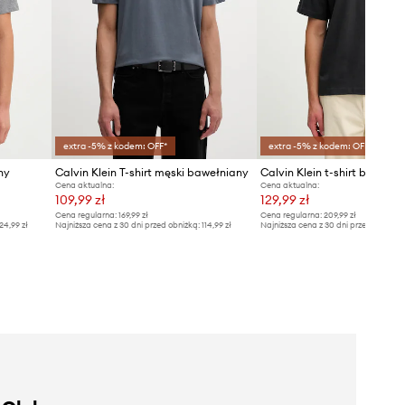
extra -5% z kodem: OFF*
extra -5% z kodem: OFF*
ny
Calvin Klein T-shirt męski bawełniany
Calvin Klein t-shirt bawełn
Cena aktualna:
Cena aktualna:
109,99 zł
129,99 zł
Cena regularna:
169,99 zł
Cena regularna:
209,99 zł
24,99 zł
Najniższa cena z 30 dni przed obniżką:
114,99 zł
Najniższa cena z 30 dni przed obniżką