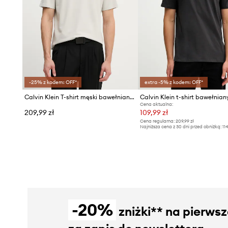
-25% z kodem: OFF*
extra -5% z kodem: OFF*
Calvin Klein T-shirt męski bawełniany z elastanem
Calvin Klein t-shirt bawełnian
Cena aktualna:
209,99 zł
109,99 zł
Cena regularna:
209,99 zł
Najniższa cena z 30 dni przed obniżką:
11
-20%
zniżki** na pierws