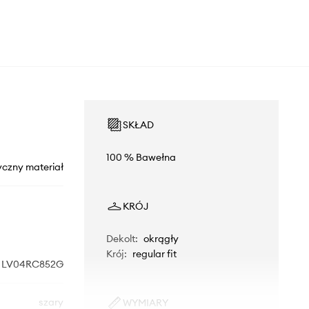
SKŁAD
100 % Bawełna
yczny materiał
KRÓJ
Dekolt
:
okrągły
Krój
:
regular fit
LV04RC852G
szary
WYMIARY