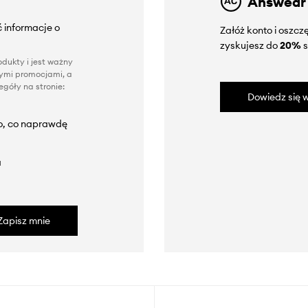
Answear
 informacje o
Załóż konto i oszc
zyskujesz do
20%
s
dukty i jest ważny
nnymi promocjami, a
góły na stronie:
Dowiedz się w
to, co naprawdę
a
Zapisz mnie