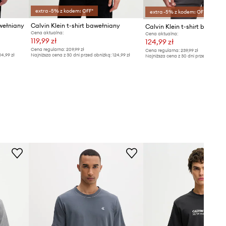
extra -5% z kodem: OFF*
extra -5% z kodem: OFF*
awełniany
Calvin Klein t-shirt bawełniany
Calvin Klein t-shirt bawełn
Cena aktualna:
Cena aktualna:
119,99 zł
124,99 zł
Cena regularna:
209,99 zł
Cena regularna:
239,99 zł
14,99 zł
Najniższa cena z 30 dni przed obniżką:
124,99 zł
Najniższa cena z 30 dni przed obniżką