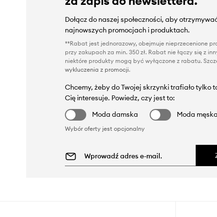
za zapis do newslettera.
Dołącz do naszej społeczności, aby otrzymywać
najnowszych promocjach i produktach.
**Rabat jest jednorazowy, obejmuje nieprzecenione pro
przy zakupach za min. 350 zł. Rabat nie łączy się z i
niektóre produkty mogą być wyłączone z rabatu. Szcze
wykluczenia z promocji
.
Chcemy, żeby do Twojej skrzynki trafiało tylko 
Cię interesuje. Powiedz, czy jest to:
Moda damska
Moda męsk
Wybór oferty jest opcjonalny