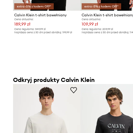
extra -5% z kodem: OFF*
extra -5% z kodem: OFF*
Calvin Klein t-shirt bawełniany
Calvin Klein t-shirt bawełnian
Cena aktualna:
Cena aktualna:
189,99 zł
109,99 zł
Cena regularna:
349,99 zł
Cena regularna:
209,99 zł
Najniższa cena z 30 dni przed obniżką:
199,99 zł
Najniższa cena z 30 dni przed obniżką:
11
Odkryj produkty Calvin Klein