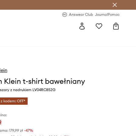
letter >
Regularne nowości >
Answear Club
Journal
Pomoc
lein
n Klein t-shirt bawełniany
r szary z nadrukiem LV04RC852G
 z kodem: OFF*
lna:
ł
arna:
179,99 zł
-47%