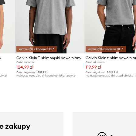
extra -5% z kodem: OFF*
extra -5% z kodem: OFF*
y
Calvin Klein T-shirt męski bawełniany
Calvin Klein t-shirt bawełnia
Cena aktualna:
Cena aktualna:
124,99 zł
119,99 zł
Cena regularna:
209,99 zł
Cena regularna:
209,99 zł
4,99 zł
Najniższa cena z 30 dni przed obniżką:
129,99 zł
Najniższa cena z 30 dni przed obniżką:
1
ze zakupy