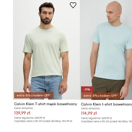
-11%
extra -5% z kodem: OFF*
extra -5% z kodem: OFF*
Calvin Klein T-shirt męski bawełniany
Calvin Klein t-shirt bawełnian
Cena aktualna:
Cena aktualna:
139,99 zł
114,99 zł
Cena regularna:
259,99 zł
Cena regularna:
229,99 zł
Najniższa cena z 30 dni przed obniżką:
154,99 zł
Najniższa cena z 30 dni przed obniżką:
12