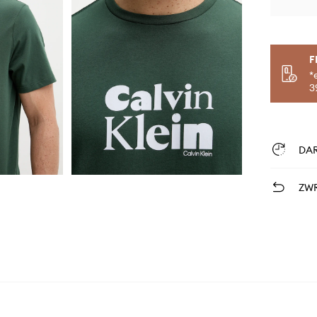
F
*
3
DA
ZWR