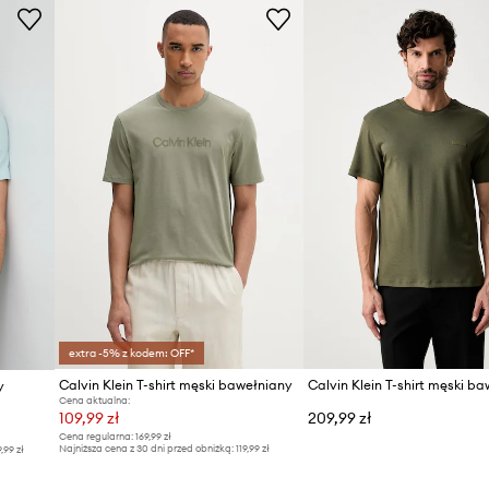
ID Produktu
extra -5% z kodem: OFF*
Calvin Klein T-shirt męski bawełniany
Calvin Klein T-shirt męski b
y
Cena aktualna:
109,99 zł
209,99 zł
Cena regularna:
169,99 zł
Najniższa cena z 30 dni przed obniżką:
119,99 zł
9,99 zł