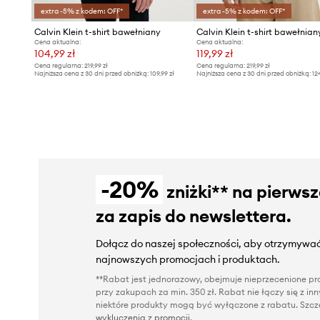
extra -5% z kodem: OFF*
extra -5% z kodem: OFF*
Calvin Klein t-shirt bawełniany
Calvin Klein t-shirt bawełnian
Cena aktualna:
Cena aktualna:
104,99 zł
119,99 zł
Cena regularna:
219,99 zł
Cena regularna:
219,99 zł
Najniższa cena z 30 dni przed obniżką:
109,99 zł
Najniższa cena z 30 dni przed obniżką:
12
-20%
zniżki** na pierws
za zapis do newslettera.
Dołącz do naszej społeczności, aby otrzymywać
najnowszych promocjach i produktach.
**Rabat jest jednorazowy, obejmuje nieprzecenione pro
przy zakupach za min. 350 zł. Rabat nie łączy się z i
niektóre produkty mogą być wyłączone z rabatu. Szcze
wykluczenia z promocji
.