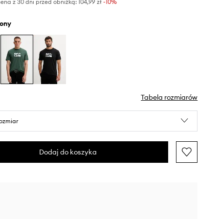
ena z 30 dni przed obniżką:
104,99 zł
 -10%
elony
Tabela rozmiarów
rozmiar
Dodaj do koszyka