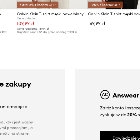
extra -5% z kodem: OFF*
-25% z kodem: OFF*
y
Calvin Klein T-shirt męski bawełniany
Cena aktualna:
109,99 zł
169,99 zł
Cena regularna:
169,99 zł
4,99 zł
Najniższa cena z 30 dni przed obniżką:
119,99 zł
ze zakupy
Answear
 informacje o
Załóż konto i oszc
zyskujesz do
20%
s
dukty i jest ważny
nnymi promocjami, a
góły na stronie:
Dowiedz się w