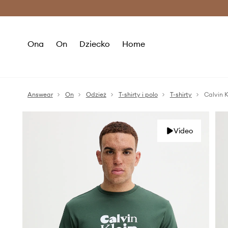
Premium Fashion Benefits >
O
Ona
On
Dziecko
Home
Answear
On
Odzież
T-shirty i polo
T-shirty
Calvin K
Video