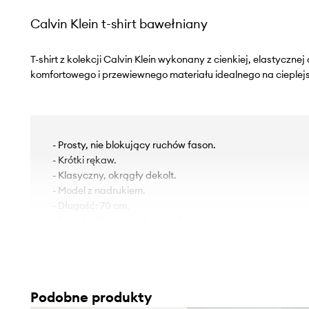
Calvin Klein t-shirt bawełniany
T-shirt z kolekcji Calvin Klein wykonany z cienkiej, elastyczne
komfortowego i przewiewnego materiału idealnego na cieplejs
- Prosty, nie blokujący ruchów fason.
- Krótki rękaw.
- Klasyczny, okrągły dekolt.
- Model z nadrukiem.
- Długość: 70 cm.
- Szerokość pod pachami: 57 cm.
- Wymiary podane dla rozmiaru: M.
Podobne produkty