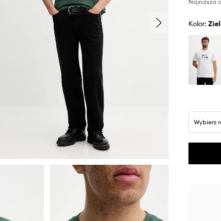
Najniższa c
Kolor:
zi
Wybierz 