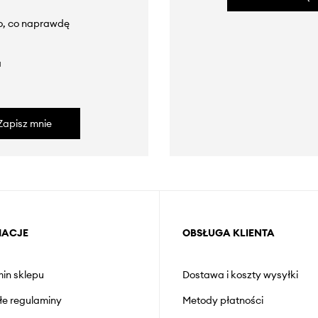
to, co naprawdę
a
Zapisz mnie
MACJE
OBSŁUGA KLIENTA
in sklepu
Dostawa i koszty wysyłki
łe regulaminy
Metody płatności