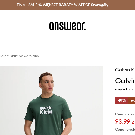
szczędzaj z Answear Club >
FINAL SALE % WIĘKSZE RABATY W APPCE
Dostawa nawet w 24h >
Szczegóły
News
lein t-shirt bawełniany
Calvin K
Calvi
męski kolo
-10%
ex
Cena aktua
93,99 z
Cena regul