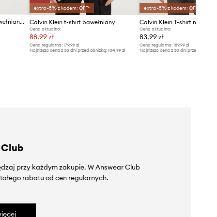
extra -5% z kodem: OFF*
extra -5% z kodem: OFF*
Calvin Klein T-shirt męski bawełniany z elastanem
Calvin Klein t-shirt bawełniany
Calvin Klein T-shirt męski 
Cena aktualna:
Cena aktualna:
88,99 zł
83,99 zł
Cena regularna:
179,99 zł
Cena regularna:
189,99 zł
Najniższa cena z 30 dni przed obniżką:
104,99 zł
Najniższa cena z 30 dni przed obniżką
 Club
zędzaj przy każdym zakupie. W Answear Club
tałego rabatu od cen regularnych.
ięcej