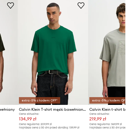
Tabela rozmiarów
extra -5% z kodem: OFF*
extra -5% z kodem: OFF*
awełniany
Calvin Klein T-shirt męski bawełniany z elastanem
Calvin Klein t-shirt bawełn
Cena aktualna:
Cena aktualna:
134,99 zł
219,99 zł
Cena regularna:
209,99 zł
Cena regularna:
369,99 zł
Najniższa cena z 30 dni przed obniżką:
139,99 zł
Najniższa cena z 30 dni przed obniżką