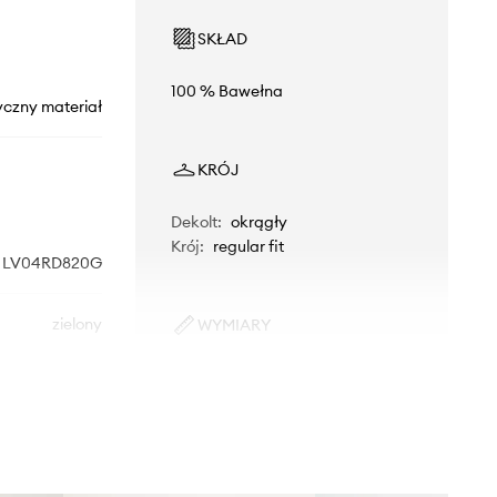
SKŁAD
100 % Bawełna
yczny materiał
KRÓJ
Dekolt
:
okrągły
Krój
:
regular fit
LV04RD820G
zielony
WYMIARY
Model ze zdjęcia ma 183 cm
Calvin Klein
wzrostu i ma na sobie rozmiar M.
Rozmiarówka standardowa
Zalecamy wybór rozmiaru, jaki nosisz
zazwyczaj.