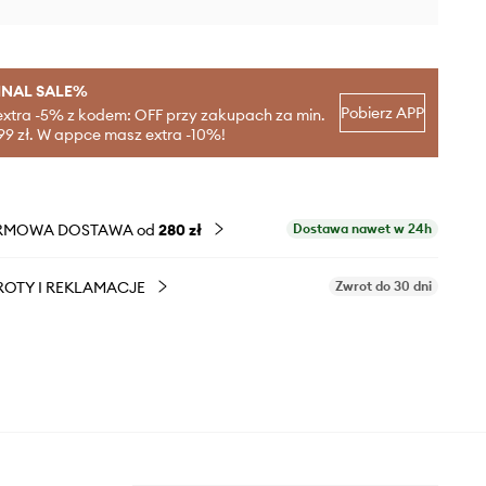
INAL SALE%
Pobierz APP
extra -5% z kodem: OFF przy zakupach za min.
99 zł. W appce masz extra -10%!
RMOWA DOSTAWA od
280 zł
Dostawa nawet w 24h
OTY I REKLAMACJE
Zwrot do 30 dni