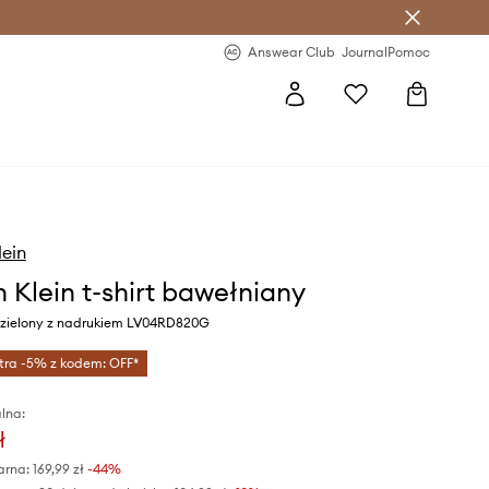
letter >
Regularne nowości >
Answear Club
Journal
Pomoc
lein
n Klein t-shirt bawełniany
r zielony z nadrukiem LV04RD820G
tra -5% z kodem: OFF*
lna:
ł
arna:
169,99 zł
-44%