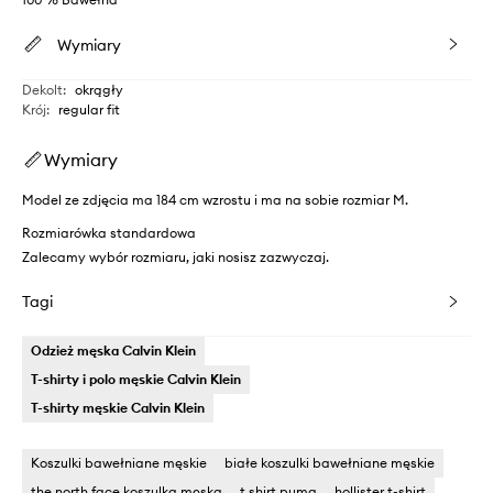
Wymiary
Dekolt
:
okrągły
Krój
:
regular fit
Wymiary
Model ze zdjęcia ma 184 cm wzrostu i ma na sobie rozmiar M.
Rozmiarówka standardowa
Zalecamy wybór rozmiaru, jaki nosisz zazwyczaj.
Tagi
Odzież męska Calvin Klein
T-shirty i polo męskie Calvin Klein
T-shirty męskie Calvin Klein
Koszulki bawełniane męskie
białe koszulki bawełniane męskie
the north face koszulka męska
t shirt puma
hollister t-shirt