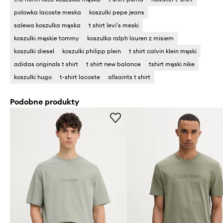
polowka lacoste meska
koszulki pepe jeans
salewa koszulka męska
t shirt levi's meski
koszulki męskie tommy
koszulka ralph lauren z misiem
koszulki diesel
koszulki philipp plein
t shirt calvin klein męski
adidas originals t shirt
t shirt new balance
tshirt męski nike
koszulki hugo
t-shirt lacoste
allsaints t shirt
Podobne produkty