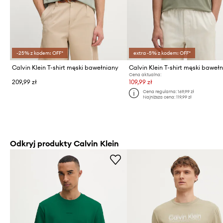
-25% z kodem: OFF*
extra -5% z kodem: OFF*
Calvin Klein T-shirt męski bawełniany
Calvin Klein T-shirt męski baweł
Cena aktualna:
209,99 zł
109,99 zł
Cena regularna:
169,99 zł
Najniższa cena:
119,99 zł
Odkryj produkty Calvin Klein