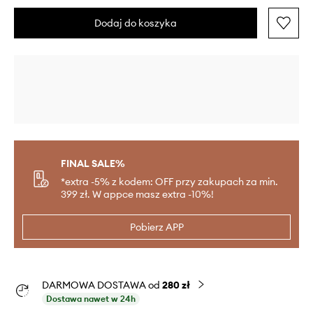
Dodaj do koszyka
FINAL SALE%
*extra -5% z kodem: OFF przy zakupach za min.
399 zł. W appce masz extra -10%!
Pobierz APP
DARMOWA DOSTAWA od
280 zł
Dostawa nawet w 24h