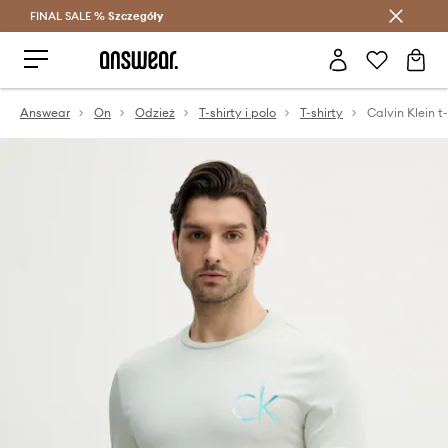
FINAL SALE %
Szczegóły
Oszczędzaj z Answear Club >
Answear
On
Odzież
T-shirty i polo
T-shirty
Calvin Klein t