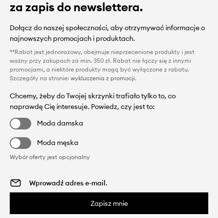
za zapis do newslettera.
Dołącz do naszej społeczności, aby otrzymywać informacje o
najnowszych promocjach i produktach.
**Rabat jest jednorazowy, obejmuje nieprzecenione produkty i jest
ważny przy zakupach za min. 350 zł. Rabat nie łączy się z innymi
promocjami, a niektóre produkty mogą być wyłączone z rabatu.
Szczegóły na stronie:
wykluczenia z promocji
.
Chcemy, żeby do Twojej skrzynki trafiało tylko to, co
naprawdę Cię interesuje. Powiedz, czy jest to:
Moda damska
Moda męska
Wybór oferty jest opcjonalny
Zapisz mnie