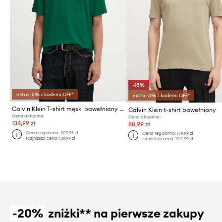
-15%
extra -5% z kodem: OFF*
extra -5% z kodem: OFF*
Calvin Klein T-shirt męski bawełniany z elastanem
Calvin Klein t-shirt bawełniany
Cena aktualna:
Cena aktualna:
134,99 zł
88,99 zł
Cena regularna:
209,99 zł
Cena regularna:
179,99 zł
Najniższa cena:
139,99 zł
Najniższa cena:
104,99 zł
-20%
zniżki** na pierwsze zakupy