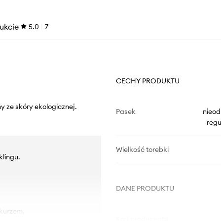
ukcie
5.0
7
CECHY PRODUKTU
y ze skóry ekologicznej.
Pasek
nieod
reg
Wielkość torebki
klingu.
DANE PRODUKTU
 kurzem.
Kod producenta