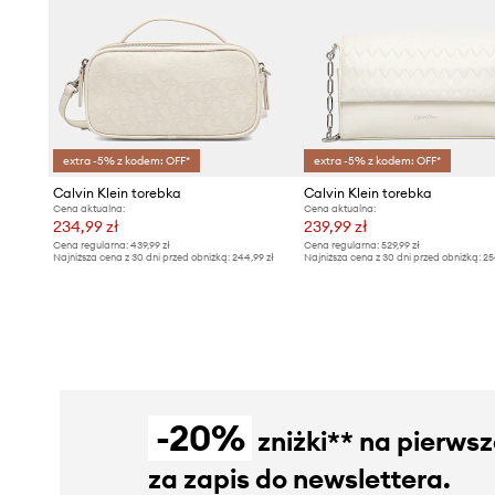
extra -5% z kodem: OFF*
extra -5% z kodem: OFF*
Calvin Klein torebka
Calvin Klein torebka
Cena aktualna:
Cena aktualna:
234,99 zł
239,99 zł
Cena regularna:
439,99 zł
Cena regularna:
529,99 zł
Najniższa cena z 30 dni przed obniżką:
244,99 zł
Najniższa cena z 30 dni przed obniżką:
25
-20%
zniżki** na pierws
za zapis do newslettera.