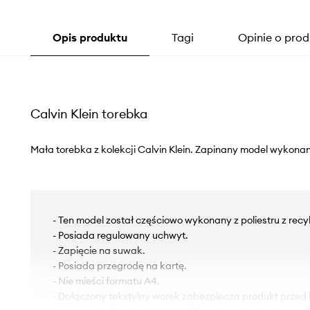
Opis produktu
Tagi
Opinie o prod
Calvin Klein torebka
Mała torebka z kolekcji Calvin Klein. Zapinany model wykonan
- Ten model został częściowo wykonany z poliestru z recy
- Posiada regulowany uchwyt.
- Zapięcie na suwak.
- Posiada przegrodę na kartę.
- Nie mieści formatu A4.
- Dołączony tekstylny worek zabezpiecza produkt przed