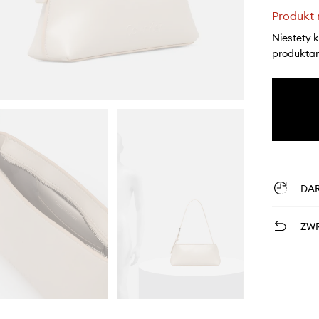
Produkt 
Niestety 
produktami
DA
ZWR