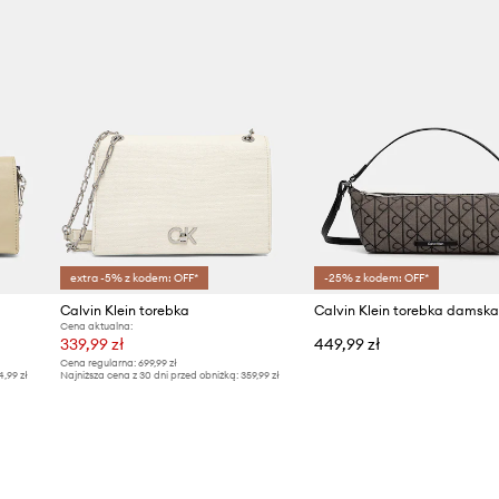
extra -5% z kodem: OFF*
-25% z kodem: OFF*
Calvin Klein torebka
Calvin Klein torebka damska
Cena aktualna:
339,99 zł
449,99 zł
Cena regularna:
699,99 zł
4,99 zł
Najniższa cena z 30 dni przed obniżką:
359,99 zł