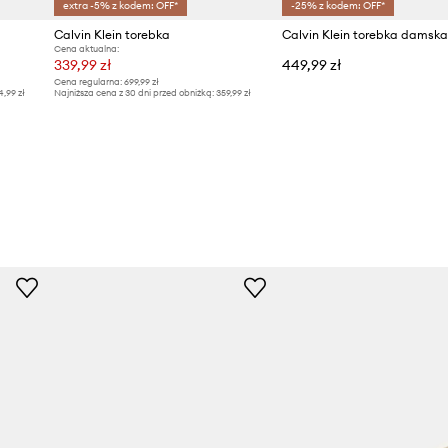
extra -5% z kodem: OFF*
-25% z kodem: OFF*
Calvin Klein torebka
Calvin Klein torebka damska
Cena aktualna:
339,99 zł
449,99 zł
Cena regularna:
699,99 zł
4,99 zł
Najniższa cena z 30 dni przed obniżką:
359,99 zł