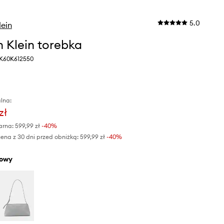
5.0
lein
n Klein torebka
y K60K612550
lna:
zł
arna:
599,99 zł
-40%
ena z 30 dni przed obniżką:
599,99 zł
 -40%
żowy