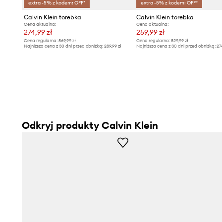
extra -5% z kodem: OFF*
extra -5% z kodem: OFF*
Calvin Klein torebka
Calvin Klein torebka
Cena aktualna:
Cena aktualna:
274,99 zł
259,99 zł
Cena regularna:
569,99 zł
Cena regularna:
529,99 zł
Najniższa cena z 30 dni przed obniżką:
289,99 zł
Najniższa cena z 30 dni przed obniżką:
27
Odkryj produkty Calvin Klein