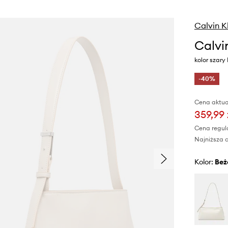
Calvin K
Calvi
kolor szar
-40%
Cena aktua
359,99 
Cena regul
Najniższa c
Kolor:
be