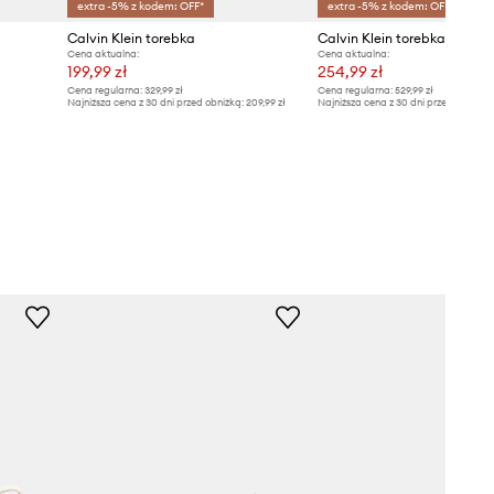
extra -5% z kodem: OFF*
extra -5% z kodem: OFF*
Calvin Klein torebka
Calvin Klein torebka
Cena aktualna:
Cena aktualna:
199,99 zł
254,99 zł
Cena regularna:
329,99 zł
Cena regularna:
529,99 zł
Najniższa cena z 30 dni przed obniżką:
209,99 zł
Najniższa cena z 30 dni przed obniżką