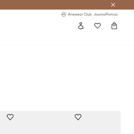
letter >
Regularne nowości >
Answear Club
Journal
Pomoc