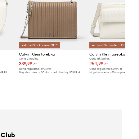
extra -5% z kodem: OFF*
extra -5% z kodem: OFF*
Calvin Klein torebka
Calvin Klein torebka
Cena aktualna:
Cena aktualna:
339,99 zł
254,99 zł
Cena regularna:
699,99 zł
Cena regularna:
529,99 zł
69,99 zł
Najniższa cena z 30 dni przed obniżką:
359,99 zł
Najniższa cena z 30 dni przed obniżką
 Club