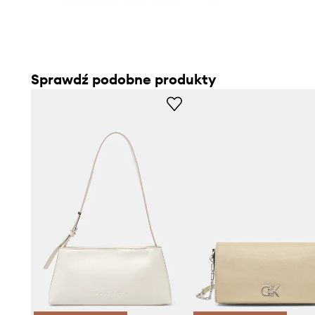
- Minimalna długość uchwytu: 72 cm.
- Maksymalna długość uchwytu: 64 cm.
- Głębokość: 7 cm.
- Wysokość: 14 cm.
- Szerokość u podstawy: 31 cm.
Sprawdź podobne produkty