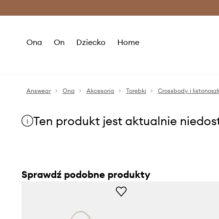
Premium Fashion Benefits >
O
Ona
On
Dziecko
Home
Answear
Ona
Akcesoria
Torebki
Crossbody i listonoszk
Ten produkt jest aktualnie niedo
Sprawdź podobne produkty