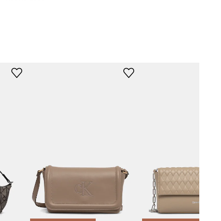
beżowy
Calvin Klein