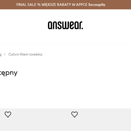
szczędzaj z Answear Club >
FINAL SALE % WIĘKSZE RABATY W APPCE
Dostawa nawet w 24h >
Szczegóły
News
i
Calvin Klein torebka
stępny