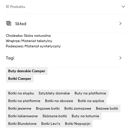
ID Produktu
Skład
Cholewka: Skóra naturalna
Wnętrze: Materiał tekstylny
Podeszwa: Materiał syntetyczny
Tagi
Buty damskie Camper
Botki Camper
Botki na słupku
Sztyblety damskie
Buty na platformie
Botki na platformie
Botki na obcasie
Botki na szpilce
Botki jesienne
Brązowe botki
Botki zamszowe
Beżowe botki
Botki lakierowane
Skórzane botki
Buty na koturnie
Botki Blundstone
Botki Levi's
Botki Napapijri