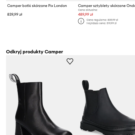
Camper botki skórzane Pix London
Camper sztyblety skórzane Ond
Cena aktualna:
839,99 zł
489,99 zł
Cena regularna:
839,99 zł
Najniższa cena:
519,99 zł
Odkryj produkty Camper