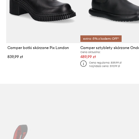
extra -5% z kodem: OFF*
Camper botki skórzane Pix London
Camper sztyblety skórzane Ond
Cena aktualna:
839,99 zł
489,99 zł
Cena regularna:
839,99 zł
Najniższa cena:
519,99 zł