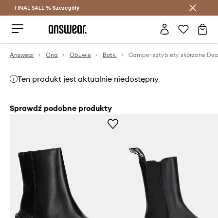
FINAL SALE %
Szczegóły
Oszczędzaj z Answear Club >
Answear
Ona
Obuwie
Botki
Camper sztyblety skórzane De
Ten produkt jest aktualnie niedostępny
Sprawdź podobne produkty