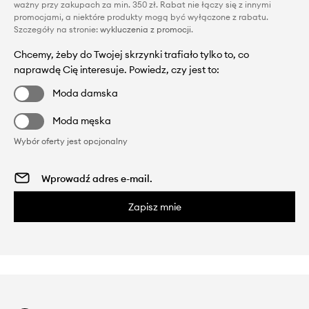
ważny przy zakupach za min. 350 zł. Rabat nie łączy się z innymi
promocjami, a niektóre produkty mogą być wyłączone z rabatu.
Szczegóły na stronie:
wykluczenia z promocji
.
Chcemy, żeby do Twojej skrzynki trafiało tylko to, co
naprawdę Cię interesuje. Powiedz, czy jest to:
Moda damska
Moda męska
Wybór oferty jest opcjonalny
Zapisz mnie