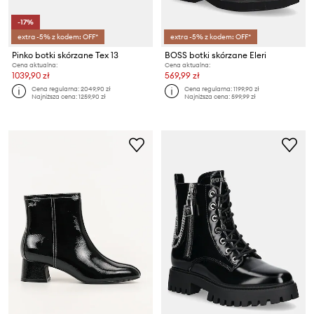
-17%
extra -5% z kodem: OFF*
extra -5% z kodem: OFF*
Pinko botki skórzane Tex 13
BOSS botki skórzane Eleri
Cena aktualna:
Cena aktualna:
1039,90 zł
569,99 zł
Cena regularna:
2049,90 zł
Cena regularna:
1199,90 zł
Najniższa cena:
1259,90 zł
Najniższa cena:
599,99 zł