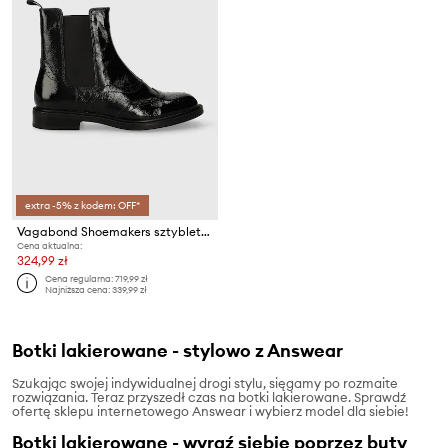
extra -5% z kodem: OFF*
Vagabond Shoemakers sztyblety skórzane AMINA
Cena aktualna:
324,99 zł
Cena regularna:
719,99 zł
Najniższa cena:
339,99 zł
Botki lakierowane - stylowo z Answear
Szukając swojej indywidualnej drogi stylu, sięgamy po rozmaite
rozwiązania. Teraz przyszedł czas na botki lakierowane. Sprawdź
ofertę sklepu internetowego Answear i wybierz model dla siebie!
Botki lakierowane - wyraź siebie poprzez buty