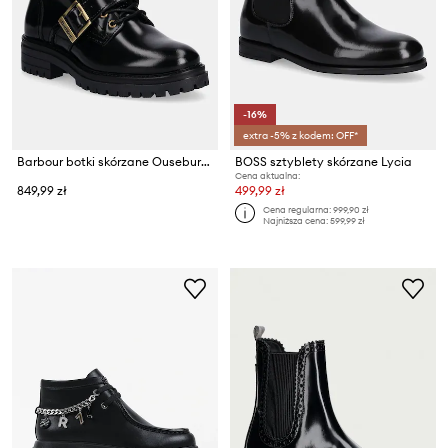
-16%
extra -5% z kodem: OFF*
Barbour botki skórzane Ouseburne
BOSS sztyblety skórzane Lycia
Cena aktualna:
849,99 zł
499,99 zł
Cena regularna:
999,90 zł
Najniższa cena:
599,99 zł