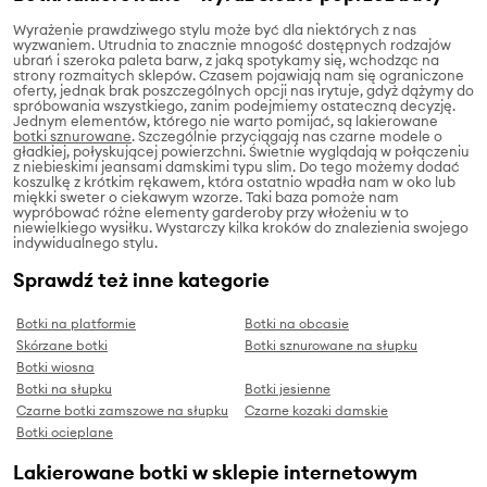
Wyrażenie prawdziwego stylu może być dla niektórych z nas
wyzwaniem. Utrudnia to znacznie mnogość dostępnych rodzajów
ubrań i szeroka paleta barw, z jaką spotykamy się, wchodząc na
strony rozmaitych sklepów. Czasem pojawiają nam się ograniczone
oferty, jednak brak poszczególnych opcji nas irytuje, gdyż dążymy do
spróbowania wszystkiego, zanim podejmiemy ostateczną decyzję.
Jednym elementów, którego nie warto pomijać, są lakierowane
botki sznurowane
. Szczególnie przyciągają nas czarne modele o
gładkiej, połyskującej powierzchni. Świetnie wyglądają w połączeniu
z niebieskimi jeansami damskimi typu slim. Do tego możemy dodać
koszulkę z krótkim rękawem, która ostatnio wpadła nam w oko lub
miękki sweter o ciekawym wzorze. Taki baza pomoże nam
wypróbować różne elementy garderoby przy włożeniu w to
niewielkiego wysiłku. Wystarczy kilka kroków do znalezienia swojego
indywidualnego stylu.
Sprawdź też inne kategorie
Botki na platformie
Botki na obcasie
Skórzane botki
Botki sznurowane na słupku
Botki wiosna
Botki na słupku
Botki jesienne
Czarne botki zamszowe na słupku
Czarne kozaki damskie
Botki ocieplane
Lakierowane botki w sklepie internetowym