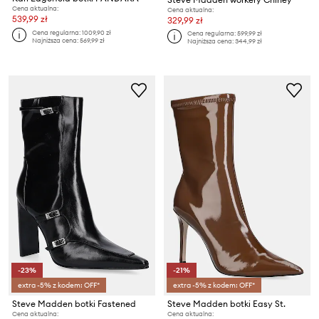
Cena aktualna:
Cena aktualna:
539,99 zł
329,99 zł
Cena regularna:
1009,90 zł
Cena regularna:
599,99 zł
Najniższa cena:
569,99 zł
Najniższa cena:
344,99 zł
-23%
-21%
extra -5% z kodem: OFF*
extra -5% z kodem: OFF*
Steve Madden botki Fastened
Steve Madden botki Easy St.
Cena aktualna:
Cena aktualna: