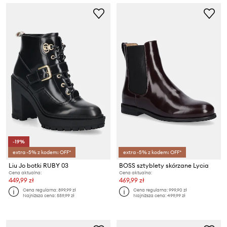
-19%
extra -5% z kodem: OFF*
extra -5% z kodem: OFF*
Liu Jo botki RUBY 03
BOSS sztyblety skórzane Lycia
Cena aktualna:
Cena aktualna:
449,99 zł
469,99 zł
Cena regularna:
899,99 zł
Cena regularna:
999,90 zł
Najniższa cena:
559,99 zł
Najniższa cena:
499,99 zł