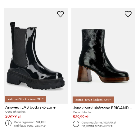
extra -5% z kodem: OFF*
extra -5% z kodem: OFF*
Answear.LAB botki skórzane
Jonak botki skórzane BRIGAND CUIR BRILLANT
Cena aktualna:
Cena aktualna:
209,99 zł
539,99 zł
Cena regularna:
389,99 zł
Cena regularna:
1029,90 zł
Najniższa cena:
229,99 zł
Najniższa cena:
569,99 zł