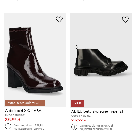
extra -5% z kodem: OFF*
-49%
Aldo botki XIOMARA
ADIEU buty skórzane Type 121
Cena aktualna:
Cena aktualna:
239,99 zł
939,99 zł
Cena regularna:
529,99 zł
Cena regularna:
1879,90 zł
Najniższa cena:
264,99 zł
Najniższa cena:
1879,90 zł