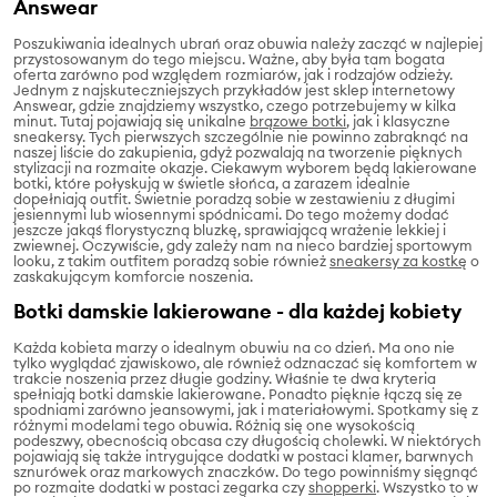
Answear
Poszukiwania idealnych ubrań oraz obuwia należy zacząć w najlepiej
przystosowanym do tego miejscu. Ważne, aby była tam bogata
oferta zarówno pod względem rozmiarów, jak i rodzajów odzieży.
Jednym z najskuteczniejszych przykładów jest sklep internetowy
Answear, gdzie znajdziemy wszystko, czego potrzebujemy w kilka
minut. Tutaj pojawiają się unikalne
brązowe botki
, jak i klasyczne
sneakersy. Tych pierwszych szczególnie nie powinno zabraknąć na
naszej liście do zakupienia, gdyż pozwalają na tworzenie pięknych
stylizacji na rozmaite okazje. Ciekawym wyborem będą lakierowane
botki, które połyskują w świetle słońca, a zarazem idealnie
dopełniają outfit. Świetnie poradzą sobie w zestawieniu z długimi
jesiennymi lub wiosennymi spódnicami. Do tego możemy dodać
jeszcze jakąś florystyczną bluzkę, sprawiającą wrażenie lekkiej i
zwiewnej. Oczywiście, gdy zależy nam na nieco bardziej sportowym
looku, z takim outfitem poradzą sobie również
sneakersy za kostkę
o
zaskakującym komforcie noszenia.
Botki damskie lakierowane - dla każdej kobiety
Każda kobieta marzy o idealnym obuwiu na co dzień. Ma ono nie
tylko wyglądać zjawiskowo, ale również odznaczać się komfortem w
trakcie noszenia przez długie godziny. Właśnie te dwa kryteria
spełniają botki damskie lakierowane. Ponadto pięknie łączą się ze
spodniami zarówno jeansowymi, jak i materiałowymi. Spotkamy się z
różnymi modelami tego obuwia. Różnią się one wysokością
podeszwy, obecnością obcasa czy długością cholewki. W niektórych
pojawiają się także intrygujące dodatki w postaci klamer, barwnych
sznurówek oraz markowych znaczków. Do tego powinniśmy sięgnąć
po rozmaite dodatki w postaci zegarka czy
shopperki
. Wszystko to w