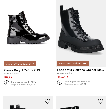
extra -5% z kodem: OFF*
extra -5% z kodem: OFF*
Ecco botki skórzane Grainer Dress
Geox - Buty J CASEY GIRL
Cena aktualna:
Cena aktualna:
489,99 zł
189,99 zł
Cena regularna:
899,99 zł
Cena regularna:
349,99 zł
Najniższa cena:
519,99 zł
Najniższa cena:
199,99 zł