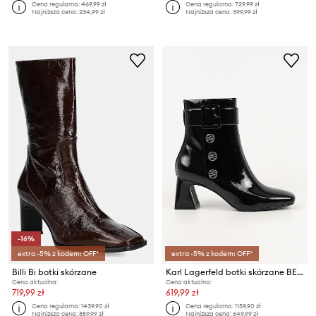
Cena regularna:
469,99 zł
Cena regularna:
729,99 zł
Najniższa cena:
234,99 zł
Najniższa cena:
399,99 zł
-16%
extra -5% z kodem: OFF*
extra -5% z kodem: OFF*
Billi Bi botki skórzane
Karl Lagerfeld botki skórzane BEATA
Cena aktualna:
Cena aktualna:
719,99 zł
619,99 zł
Cena regularna:
1439,90 zł
Cena regularna:
1159,90 zł
Najniższa cena:
859,99 zł
Najniższa cena:
649,99 zł