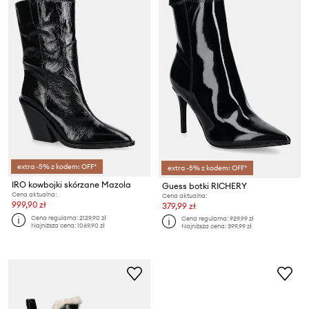
extra -5% z kodem: OFF*
extra -5% z kodem: OFF*
IRO kowbojki skórzane Mazola
Guess botki RICHERY
Cena aktualna:
Cena aktualna:
999,90 zł
379,99 zł
Cena regularna:
2129,90 zł
Cena regularna:
929,99 zł
Najniższa cena:
1069,90 zł
Najniższa cena:
399,99 zł