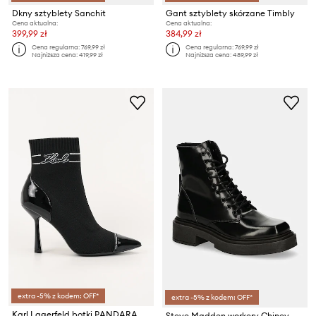
Dkny sztyblety Sanchit
Gant sztyblety skórzane Timbly
Cena aktualna:
Cena aktualna:
399,99 zł
384,99 zł
Cena regularna:
769,99 zł
Cena regularna:
769,99 zł
Najniższa cena:
419,99 zł
Najniższa cena:
489,99 zł
extra -5% z kodem: OFF*
extra -5% z kodem: OFF*
Karl Lagerfeld botki PANDARA
Steve Madden workery Chiney