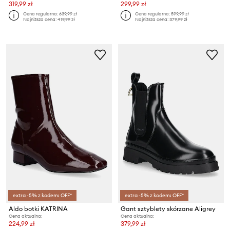
319,99 zł
299,99 zł
Cena regularna:
639,99 zł
Cena regularna:
599,99 zł
Najniższa cena:
419,99 zł
Najniższa cena:
379,99 zł
extra -5% z kodem: OFF*
extra -5% z kodem: OFF*
Aldo botki KATRINA
Gant sztyblety skórzane Aligrey
Cena aktualna:
Cena aktualna:
224,99 zł
379,99 zł