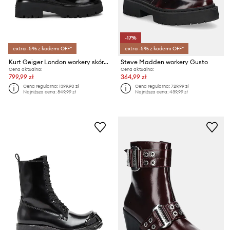
-17%
extra -5% z kodem: OFF*
extra -5% z kodem: OFF*
Kurt Geiger London workery skórzane Matilda Charm
Steve Madden workery Gusto
Cena aktualna:
Cena aktualna:
799,99 zł
364,99 zł
Cena regularna:
1399,90 zł
Cena regularna:
729,99 zł
Najniższa cena:
849,99 zł
Najniższa cena:
439,99 zł