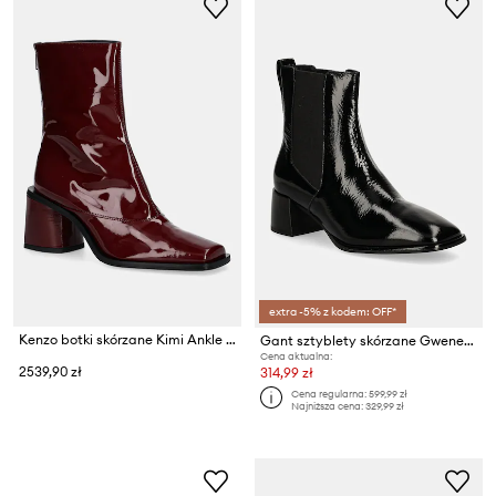
extra -5% z kodem: OFF*
Kenzo botki skórzane Kimi Ankle Boots
Gant sztyblety skórzane Gwenety
Cena aktualna:
2539,90 zł
314,99 zł
Cena regularna:
599,99 zł
Najniższa cena:
329,99 zł