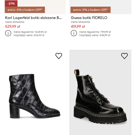
-21%
extra -5% z kodem: OFF*
extra -5% z kodem: OFF*
Karl Lagerfeld botki skórzane BONNIE
Guess botki FIORELO
Cena aktualna:
Cena aktualna:
529,99 zł
419,99 zł
Cena regularna:
1069,90 zł
Cena regularna:
799,99 zł
Najniższa cena:
676,99 zł
Najniższa cena:
439,99 zł