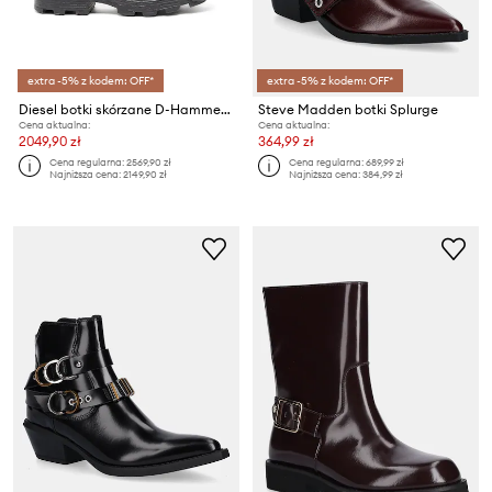
extra -5% z kodem: OFF*
extra -5% z kodem: OFF*
Diesel botki skórzane D-Hammer Bt D
Steve Madden botki Splurge
Cena aktualna:
Cena aktualna:
2049,90 zł
364,99 zł
Cena regularna:
2569,90 zł
Cena regularna:
689,99 zł
Najniższa cena:
2149,90 zł
Najniższa cena:
384,99 zł