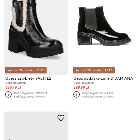
extra -5% z kodem: OFF*
extra -5% z kodem: OFF*
Guess sztyblety YVETTE2
Geox botki skórzane D DAMIANA
Cena aktualna:
Cena aktualna:
329,99 zł
289,99 zł
Cena regularna:
879,99 zł
Cena regularna:
619,99 zł
Najniższa cena:
349,99 zł
Najniższa cena:
309,99 zł