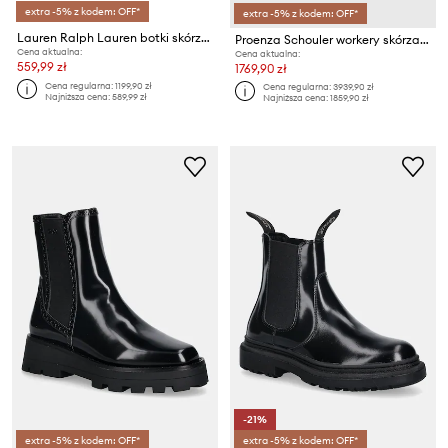
extra -5% z kodem: OFF*
extra -5% z kodem: OFF*
Lauren Ralph Lauren botki skórzane Cassie
Proenza Schouler workery skórzane Lug Sole
Cena aktualna:
Cena aktualna:
559,99 zł
1769,90 zł
Cena regularna:
1199,90 zł
Cena regularna:
3939,90 zł
Najniższa cena:
589,99 zł
Najniższa cena:
1859,90 zł
-21%
extra -5% z kodem: OFF*
extra -5% z kodem: OFF*