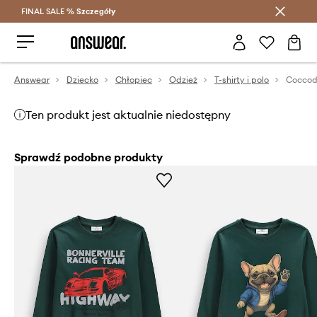
FINAL SALE %
Szczegóły
Oszczędzaj z Answear Club >
Answear
Dziecko
Chłopiec
Odzież
T-shirty i polo
Ten produkt jest aktualnie niedostępny
Sprawdź podobne produkty