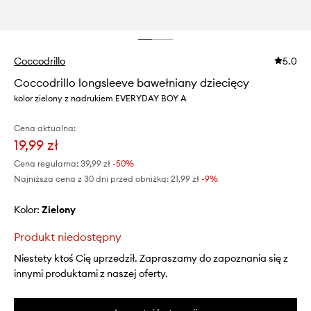
Coccodrillo
5.0
Coccodrillo longsleeve bawełniany dziecięcy
kolor zielony z nadrukiem EVERYDAY BOY A
Cena aktualna:
19,99 zł
Cena regularna:
39,99 zł
-50%
Najniższa cena z 30 dni przed obniżką:
21,99 zł
 -9%
Kolor:
zielony
Produkt niedostępny
Niestety ktoś Cię uprzedził. Zapraszamy do zapoznania się z
innymi produktami z naszej oferty.