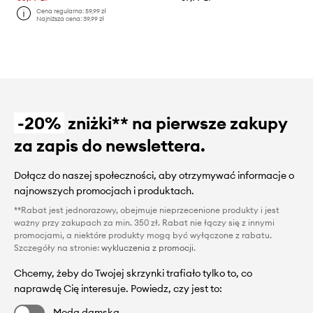
Cena regularna:
59,99 zł
Najniższa cena:
39,99 zł
-20%
zniżki** na pierwsze zakupy
za zapis do newslettera.
Dołącz do naszej społeczności, aby otrzymywać informacje o
najnowszych promocjach i produktach.
**Rabat jest jednorazowy, obejmuje nieprzecenione produkty i jest
ważny przy zakupach za min. 350 zł. Rabat nie łączy się z innymi
promocjami, a niektóre produkty mogą być wyłączone z rabatu.
Szczegóły na stronie:
wykluczenia z promocji
.
Chcemy, żeby do Twojej skrzynki trafiało tylko to, co
naprawdę Cię interesuje. Powiedz, czy jest to:
Moda damska