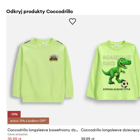
Odkryj produkty Coccodrillo
-10%
extra -5% z kodem: OFF*
Coccodrillo longsleeve bawełniany dziecięcy
Cena aktualna:
35,99 zł
39,99 zł