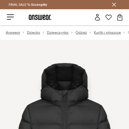
FINAL SALE %
Szczegóły
Oszczędzaj z Answear Club >
Answear
Dziecko
Dziewczynka
Odzież
Kurtki i płaszcze