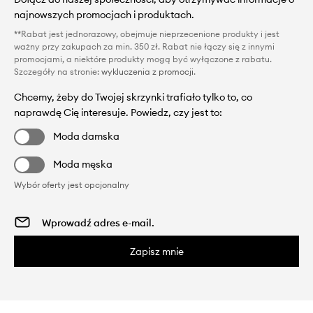
najnowszych promocjach i produktach.
**Rabat jest jednorazowy, obejmuje nieprzecenione produkty i jest
ważny przy zakupach za min. 350 zł. Rabat nie łączy się z innymi
promocjami, a niektóre produkty mogą być wyłączone z rabatu.
Szczegóły na stronie:
wykluczenia z promocji
.
Chcemy, żeby do Twojej skrzynki trafiało tylko to, co
naprawdę Cię interesuje. Powiedz, czy jest to:
Moda damska
Moda męska
Wybór oferty jest opcjonalny
Zapisz mnie