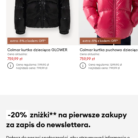
extra -5% z kodem: OFF*
extra -5% z kodem: OFF*
Colmar kurtka dziecięca GLOWER
Cena aktualna:
Cena aktualna:
759,99 zł
759,99 zł
Cena regularna:
1199,90 zł
Cena regularna:
1299,90 zł
Najniższa cena:
799,99 zł
Najniższa cena:
799,99 zł
-20%
zniżki** na pierwsze zakupy
za zapis do newslettera.
Dołącz do naszej społeczności, aby otrzymywać informacje o