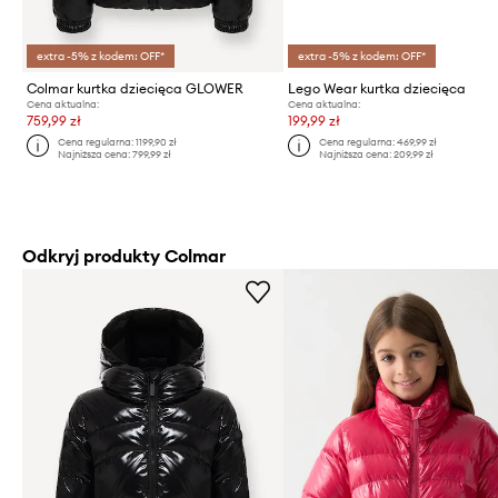
extra -5% z kodem: OFF*
extra -5% z kodem: OFF*
Colmar kurtka dziecięca GLOWER
Lego Wear kurtka dziecięca
Cena aktualna:
Cena aktualna:
759,99 zł
199,99 zł
Cena regularna:
1199,90 zł
Cena regularna:
469,99 zł
Najniższa cena:
799,99 zł
Najniższa cena:
209,99 zł
Odkryj produkty Colmar