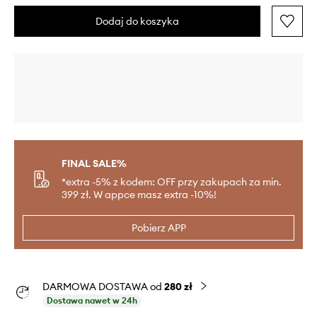
Dodaj do koszyka
FINAL SALE%
*extra -5% z kodem: OFF przy zakupach za min.
399 zł. W appce masz extra -10%!
Pobierz APP
DARMOWA DOSTAWA od
280 zł
Dostawa nawet w 24h