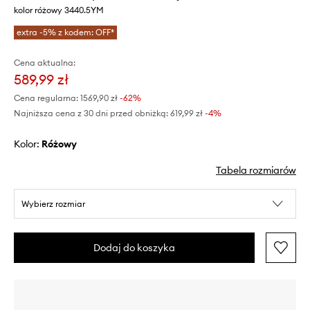
kolor różowy 3440.5YM
extra -5% z kodem: OFF*
Cena aktualna:
589,99 zł
Cena regularna:
1569,90 zł
-62%
Najniższa cena z 30 dni przed obniżką:
619,99 zł
 -4%
Kolor:
różowy
Tabela rozmiarów
Wybierz rozmiar
Dodaj do koszyka