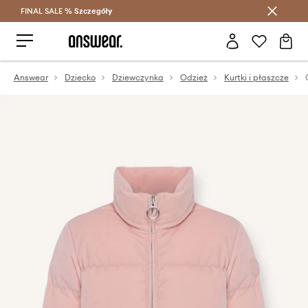
FINAL SALE %
Szczegóły
Oszczędzaj z Answear Club >
Answear
Dziecko
Dziewczynka
Odzież
Kurtki i płaszcze