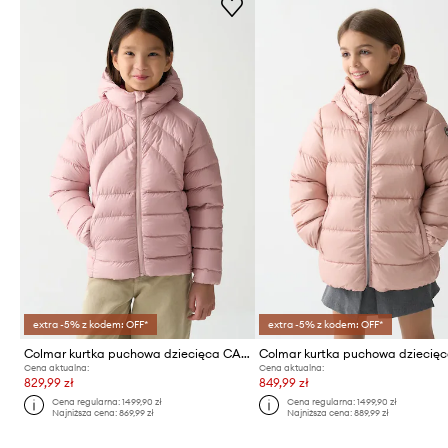
extra -5% z kodem: OFF*
extra -5% z kodem: OFF*
Colmar kurtka puchowa dziecięca CAPTION
Cena aktualna:
Cena aktualna:
829,99 zł
849,99 zł
Cena regularna:
1499,90 zł
Cena regularna:
1499,90 zł
Najniższa cena:
869,99 zł
Najniższa cena:
889,99 zł