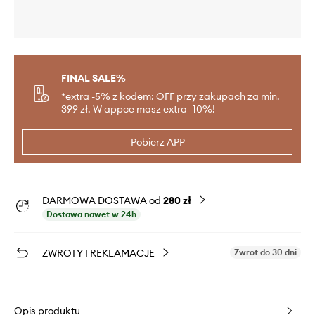
FINAL SALE%
*extra -5% z kodem: OFF przy zakupach za min.
399 zł. W appce masz extra -10%!
Pobierz APP
DARMOWA DOSTAWA od
280 zł
Dostawa nawet w 24h
ZWROTY I REKLAMACJE
Zwrot do 30 dni
Opis produktu