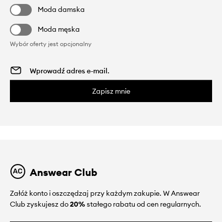
Moda damska
Moda męska
Wybór oferty jest opcjonalny
Zapisz mnie
Answear Club
Załóż konto i oszczędzaj przy każdym zakupie. W Answear
Club zyskujesz do
20%
stałego rabatu od cen regularnych.