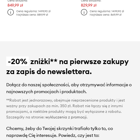
Cena aktualna:
Cena aktualna:
849,99 zł
829,99 zł
Cena regularna:
1499,90 zł
Cena regularna:
1499,90 zł
Najniższa cena:
889,99 zł
Najniższa cena:
869,99 zł
-20%
zniżki** na pierwsze zakupy
za zapis do newslettera.
Dołącz do naszej społeczności, aby otrzymywać informacje o
najnowszych promocjach i produktach.
**Rabat jest jednorazowy, obejmuje nieprzecenione produkty i jest
ważny przy zakupach za min. 350 zł. Rabat nie łączy się z innymi
promocjami, a niektóre produkty mogą być wyłączone z rabatu.
Szczegóły na stronie:
wykluczenia z promocji
.
Chcemy, żeby do Twojej skrzynki trafiało tylko to, co
naprawdę Cię interesuje. Powiedz, czy jest to: