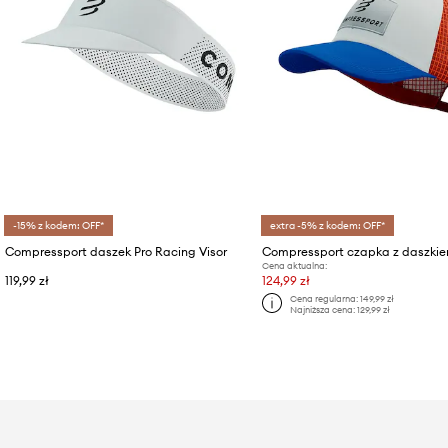
-15% z kodem: OFF*
extra -5% z kodem: OFF*
Compressport daszek Pro Racing Visor
Compressport czapka z daszkie
Cena aktualna:
119,99 zł
124,99 zł
Cena regularna:
149,99 zł
Najniższa cena:
129,99 zł