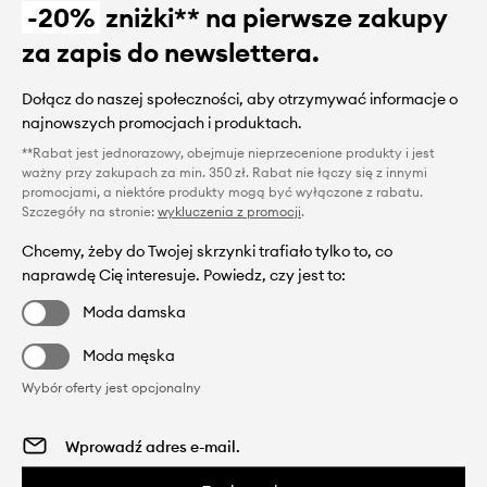
-20%
zniżki** na pierwsze zakupy
za zapis do newslettera.
Dołącz do naszej społeczności, aby otrzymywać informacje o
najnowszych promocjach i produktach.
**Rabat jest jednorazowy, obejmuje nieprzecenione produkty i jest
ważny przy zakupach za min. 350 zł. Rabat nie łączy się z innymi
promocjami, a niektóre produkty mogą być wyłączone z rabatu.
Szczegóły na stronie:
wykluczenia z promocji
.
Chcemy, żeby do Twojej skrzynki trafiało tylko to, co
naprawdę Cię interesuje. Powiedz, czy jest to:
Moda damska
Moda męska
Wybór oferty jest opcjonalny