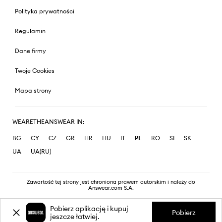
Polityka prywatności
Regulamin
Dane firmy
Twoje Cookies
Mapa strony
WEARETHEANSWEAR IN:
BG
CY
CZ
GR
HR
HU
IT
PL
RO
SI
SK
UA
UA(RU)
Zawartość tej strony jest chroniona prawem autorskim i należy do
Answear.com S.A.
Pobierz aplikację i kupuj
Pobierz
jeszcze łatwiej.