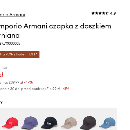
4.9
orio Armani
mporio Armani czapka z daszkiem
łniana
989.7X000005
tra -5% z kodem: OFF*
lna:
zł
arna:
239,99 zł
-47%
ena z 30 dni przed obniżką:
214,99 zł
 -41%
ły