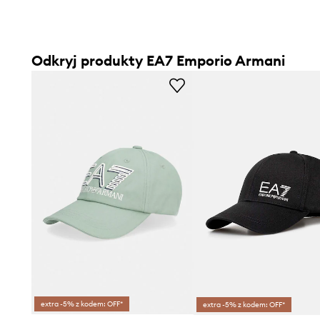
Odkryj produkty EA7 Emporio Armani
extra -5% z kodem: OFF*
extra -5% z kodem: OFF*