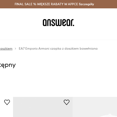
szczędzaj z Answear Club >
FINAL SALE % WIĘKSZE RABATY W APPCE
Dostawa nawet w 24h >
Szczegóły
News
daszkiem
EA7 Emporio Armani czapka z daszkiem bawełniana
stępny