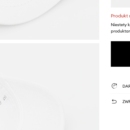
Produkt 
Niestety 
produktami
DA
ZWR