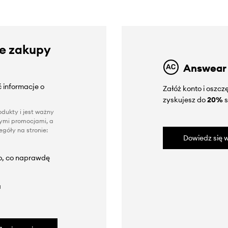
ze zakupy
Answear
 informacje o
Załóż konto i oszc
zyskujesz do
20%
s
dukty i jest ważny
nnymi promocjami, a
góły na stronie:
Dowiedz się w
to, co naprawdę
a