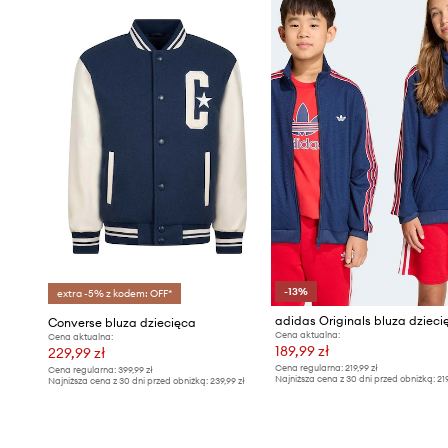
-13%
extra -5% z kodem: OFF*
adidas Originals bluza dzieci
Converse bluza dziecięca
Cena aktualna:
Cena aktualna:
189,99 zł
229,99 zł
Cena regularna:
219,99 zł
Cena regularna:
399,99 zł
Najniższa cena z 30 dni przed obniżką:
21
Najniższa cena z 30 dni przed obniżką:
239,99 zł