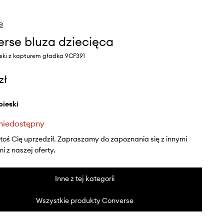
e
rse bluza dziecięca
eski z kapturem gładka 9CF391
zł
ebieski
niedostępny
ktoś Cię uprzedził. Zapraszamy do zapoznania się z innymi
 z naszej oferty.
Inne z tej kategorii
Wszystkie produkty Converse