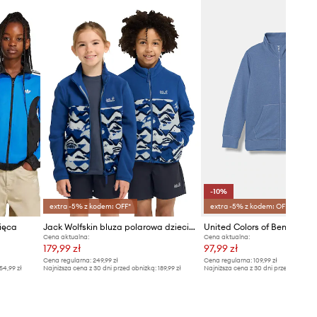
-10%
extra -5% z kodem: OFF*
extra -5% z kodem: OFF*
ięca
Jack Wolfskin bluza polarowa dziecięca PAW ERA 100 PRINT FZ K
Cena aktualna:
Cena aktualna:
179,99 zł
97,99 zł
Cena regularna:
249,99 zł
Cena regularna:
109,99 zł
54,99 zł
Najniższa cena z 30 dni przed obniżką:
189,99 zł
Najniższa cena z 30 dni przed obniżką