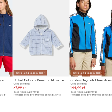
extra -5% z kodem: OFF*
extra -5% z kodem: OFF*
ęca
United Colors of Benetton bluza niemowlęca
adidas Originals bluza dziec
Cena aktualna:
Cena aktualna:
67,99 zł
144,99 zł
Cena regularna:
119,99 zł
Cena regularna:
239,99 zł
9,99 zł
Najniższa cena z 30 dni przed obniżką:
71,99 zł
Najniższa cena z 30 dni przed obniżką:
1