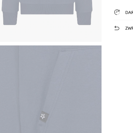
DA
ZWR