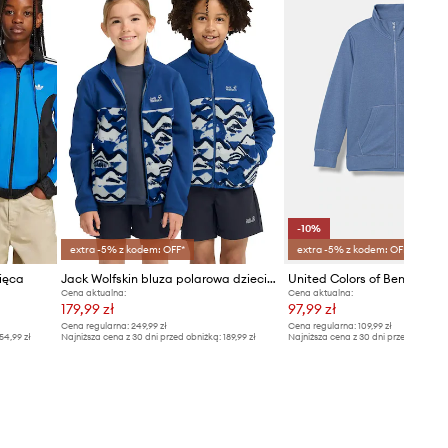
-10%
extra -5% z kodem: OFF*
extra -5% z kodem: OFF*
ięca
Jack Wolfskin bluza polarowa dziecięca PAW ERA 100 PRINT FZ K
Cena aktualna:
Cena aktualna:
179,99 zł
97,99 zł
Cena regularna:
249,99 zł
Cena regularna:
109,99 zł
54,99 zł
Najniższa cena z 30 dni przed obniżką:
189,99 zł
Najniższa cena z 30 dni przed obniżką