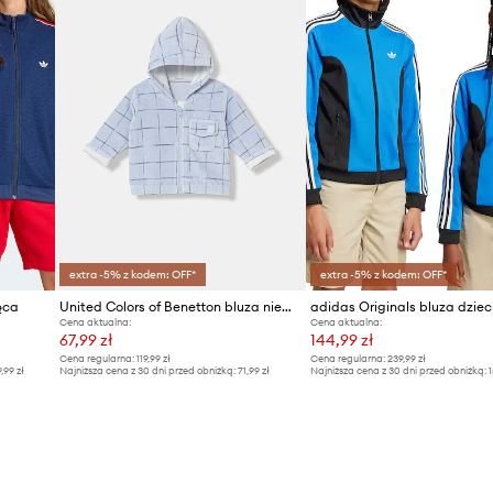
extra -5% z kodem: OFF*
extra -5% z kodem: OFF*
ęca
United Colors of Benetton bluza niemowlęca
adidas Originals bluza dziec
Cena aktualna:
Cena aktualna:
67,99 zł
144,99 zł
Cena regularna:
119,99 zł
Cena regularna:
239,99 zł
9,99 zł
Najniższa cena z 30 dni przed obniżką:
71,99 zł
Najniższa cena z 30 dni przed obniżką:
1