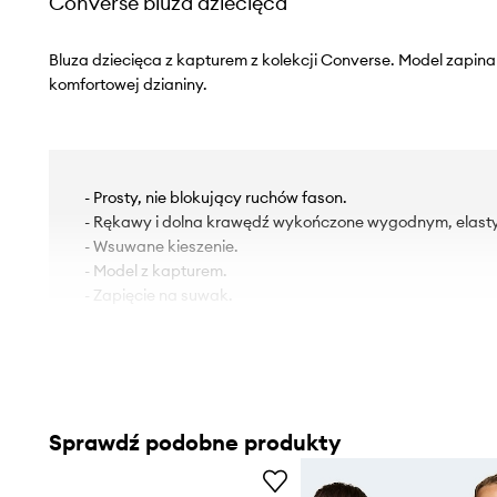
Converse bluza dziecięca
Bluza dziecięca z kapturem z kolekcji Converse. Model zapi
komfortowej dzianiny.
- Prosty, nie blokujący ruchów fason.
- Rękawy i dolna krawędź wykończone wygodnym, elas
- Wsuwane kieszenie.
- Model z kapturem.
- Zapięcie na suwak.
Sprawdź podobne produkty