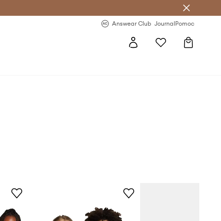
letter >
Regularne nowości >
Answear Club
Journal
Pomoc