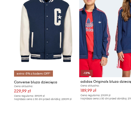
-13%
extra -5% z kodem: OFF*
adidas Originals bluza dzieci
Converse bluza dziecięca
Cena aktualna:
Cena aktualna:
189,99 zł
229,99 zł
Cena regularna:
219,99 zł
Cena regularna:
399,99 zł
Najniższa cena z 30 dni przed obniżką:
21
Najniższa cena z 30 dni przed obniżką:
239,99 zł