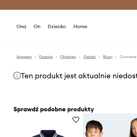
Premium Fashion Benefits >
O
Ona
On
Dziecko
Home
Answear
Dziecko
Chłopiec
Odzież
Bluzy
Converse 
Ten produkt jest aktualnie niedo
Sprawdź podobne produkty