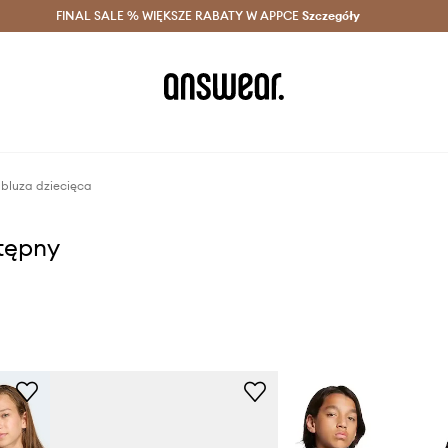
szczędzaj z Answear Club >
FINAL SALE % WIĘKSZE RABATY W APPCE
Dostawa nawet w 24h >
Szczegóły
News
bluza dziecięca
stępny