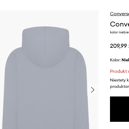
Convers
Conve
kolor niebi
209,99 
Kolor:
ni
Produkt 
Niestety 
produktami