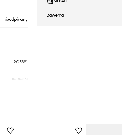
SKŁAD
Bawełna
nieodpinany
9CF391
niebieski
Converse