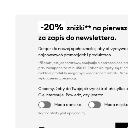
-20%
zniżki** na pierws
za zapis do newslettera.
Dołącz do naszej społeczności, aby otrzymywać
najnowszych promocjach i produktach.
**Rabat jest jednorazowy, obejmuje nieprzecenione pro
przy zakupach za min. 350 zł. Rabat nie łączy się z i
niektóre produkty mogą być wyłączone z rabatu. Szcze
wykluczenia z promocji
.
Chcemy, żeby do Twojej skrzynki trafiało tylko 
Cię interesuje. Powiedz, czy jest to:
Moda damska
Moda męsk
Wybór oferty jest opcjonalny