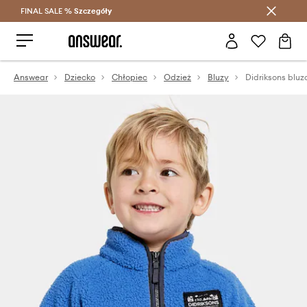
FINAL SALE %
Szczegóły
Oszczędzaj z Answear Club >
Answear
Dziecko
Chłopiec
Odzież
Bluzy