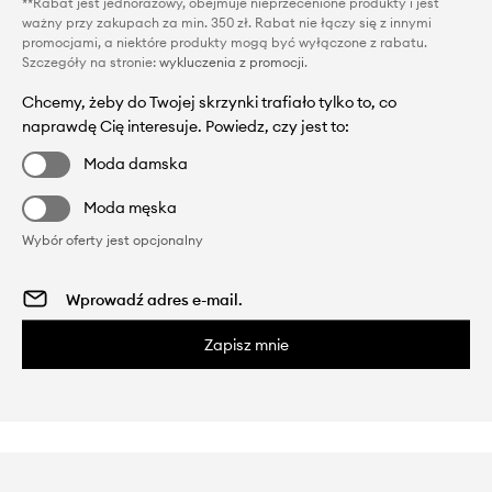
**Rabat jest jednorazowy, obejmuje nieprzecenione produkty i jest
ważny przy zakupach za min. 350 zł. Rabat nie łączy się z innymi
promocjami, a niektóre produkty mogą być wyłączone z rabatu.
Szczegóły na stronie:
wykluczenia z promocji
.
Chcemy, żeby do Twojej skrzynki trafiało tylko to, co
naprawdę Cię interesuje. Powiedz, czy jest to:
Moda damska
Moda męska
Wybór oferty jest opcjonalny
Zapisz mnie