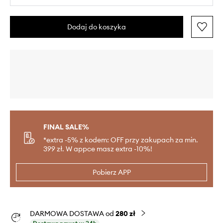
Dodaj do koszyka
FINAL SALE%
*extra -5% z kodem: OFF przy zakupach za min.
399 zł. W appce masz extra -10%!
Pobierz APP
DARMOWA DOSTAWA od
280 zł