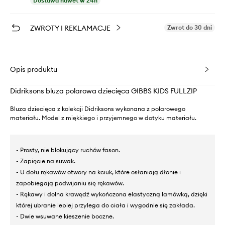
Dostawa nawet w 24h
ZWROTY I REKLAMACJE
Zwrot do 30 dni
Opis produktu
Didriksons bluza polarowa dziecięca GIBBS KIDS FULLZIP
Bluza dziecięca z kolekcji Didriksons wykonana z polarowego
materiału. Model z miękkiego i przyjemnego w dotyku materiału.
- Prosty, nie blokujący ruchów fason.
- Zapięcie na suwak.
- U dołu rękawów otwory na kciuk, które osłaniają dłonie i
zapobiegają podwijaniu się rękawów.
- Rękawy i dolna krawędź wykończona elastyczną lamówką, dzięki
której ubranie lepiej przylega do ciała i wygodnie się zakłada.
- Dwie wsuwane kieszenie boczne.