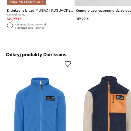
extra -5% z kodem: OFF*
Didriksons bluza MUSKOT KDS JACKET
Cena aktualna:
149,99 zł
319,99 zł
Cena regularna:
259,99 zł
Najniższa cena:
159,99 zł
Odkryj produkty Didriksons