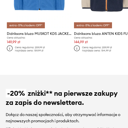
extra -5% z kodem: OFF*
extra -5% z kodem: OFF*
Didriksons bluza MUSKOT KDS JACKET
Didriksons bluza ANTEN KIDS FU
Cena aktualna:
Cena aktualna:
149,99 zł
144,99 zł
Cena regularna:
259,99 zł
Cena regularna:
259,99 zł
Najniższa cena:
159,99 zł
Najniższa cena:
154,99 zł
-20%
zniżki** na pierwsze zakupy
za zapis do newslettera.
Dołącz do naszej społeczności, aby otrzymywać informacje o
najnowszych promocjach i produktach.