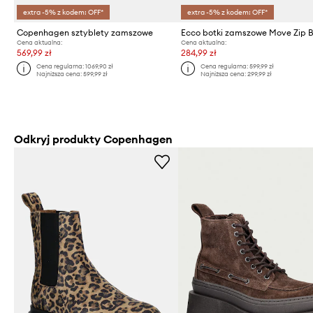
extra -5% z kodem: OFF*
extra -5% z kodem: OFF*
Copenhagen sztyblety zamszowe
Ecco botki zamszowe Move Zip B
Cena aktualna:
Cena aktualna:
569,99 zł
284,99 zł
Cena regularna:
1069,90 zł
Cena regularna:
599,99 zł
Najniższa cena:
599,99 zł
Najniższa cena:
299,99 zł
Odkryj produkty Copenhagen