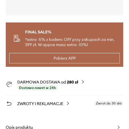
FINAL SALE%
*extra -5% z kodem: OFF przy zakupach za min.
399 zł. W appce masz extra -10%!
Pobierz APP
DARMOWA DOSTAWA od
280 zł
Dostawa nawet w 24h
ZWROTY I REKLAMACJE
Zwrot do 30 dni
Opis produktu