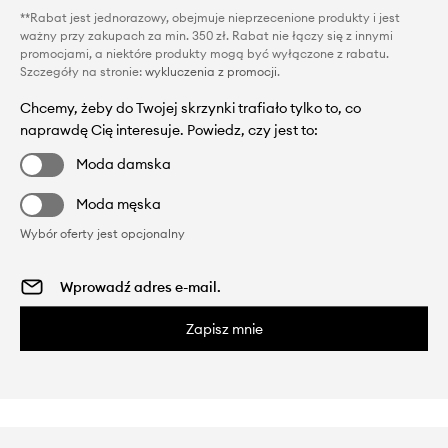
**Rabat jest jednorazowy, obejmuje nieprzecenione produkty i jest
ważny przy zakupach za min. 350 zł. Rabat nie łączy się z innymi
promocjami, a niektóre produkty mogą być wyłączone z rabatu.
Szczegóły na stronie:
wykluczenia z promocji
.
Chcemy, żeby do Twojej skrzynki trafiało tylko to, co
naprawdę Cię interesuje. Powiedz, czy jest to:
Moda damska
Moda męska
Wybór oferty jest opcjonalny
Zapisz mnie