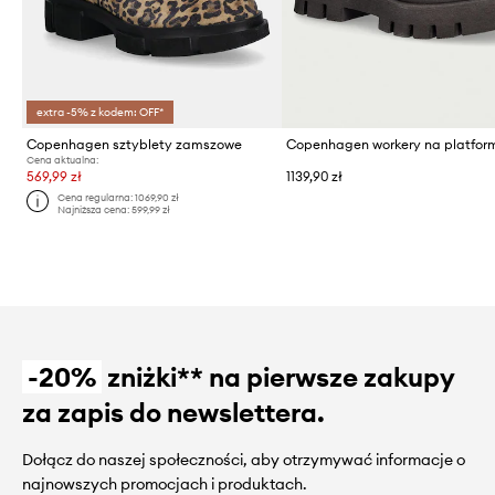
extra -5% z kodem: OFF*
Copenhagen sztyblety zamszowe
Cena aktualna:
569,99 zł
1139,90 zł
Cena regularna:
1069,90 zł
Najniższa cena:
599,99 zł
-20%
zniżki** na pierwsze zakupy
za zapis do newslettera.
Dołącz do naszej społeczności, aby otrzymywać informacje o
najnowszych promocjach i produktach.