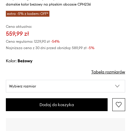
damskie kolor beżowy na płaskim obcasie CPH236
extra -5% z kodem: OFF*
Cena aktualna:
559,99 zł
Cena regularna:
1229,90 zł
-54%
Najniższa cena z 30 dni przed obniżką:
589,99 zł
 -5%
Kolor:
beżowy
Tabela rozmiarów
Wybierz rozmiar
Dodaj do koszyka