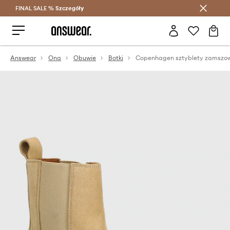
FINAL SALE %
Szczegóły
Oszczędzaj z Answear Club >
Answear
Ona
Obuwie
Botki
Copenhagen sztyblety zamszo