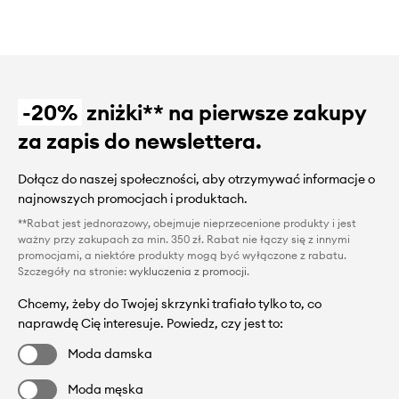
-20%
zniżki** na pierwsze zakupy
za zapis do newslettera.
Dołącz do naszej społeczności, aby otrzymywać informacje o
najnowszych promocjach i produktach.
**Rabat jest jednorazowy, obejmuje nieprzecenione produkty i jest
ważny przy zakupach za min. 350 zł. Rabat nie łączy się z innymi
promocjami, a niektóre produkty mogą być wyłączone z rabatu.
Szczegóły na stronie:
wykluczenia z promocji
.
Chcemy, żeby do Twojej skrzynki trafiało tylko to, co
naprawdę Cię interesuje. Powiedz, czy jest to:
Moda damska
Moda męska