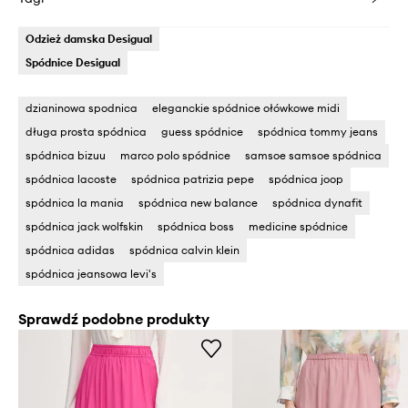
Odzież damska Desigual
Spódnice Desigual
dzianinowa spodnica
eleganckie spódnice ołówkowe midi
długa prosta spódnica
guess spódnice
spódnica tommy jeans
spódnica bizuu
marco polo spódnice
samsoe samsoe spódnica
spódnica lacoste
spódnica patrizia pepe
spódnica joop
spódnica la mania
spódnica new balance
spódnica dynafit
spódnica jack wolfskin
spódnica boss
medicine spódnice
spódnica adidas
spódnica calvin klein
spódnica jeansowa levi's
Sprawdź podobne produkty