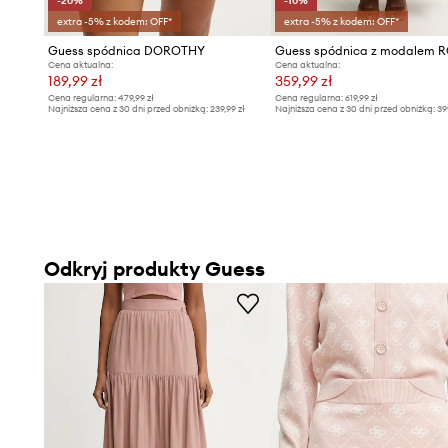
-20%
-10%
extra -5% z kodem: OFF*
extra -5% z kodem: OFF*
Guess spódnica DOROTHY
Cena aktualna:
Cena aktualna:
189,99 zł
359,99 zł
Cena regularna:
479,99 zł
Cena regularna:
619,99 zł
Najniższa cena z 30 dni przed obniżką:
239,99 zł
Najniższa cena z 30 dni przed obniżką:
39
Odkryj produkty Guess