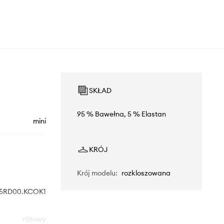
SKŁAD
95 % Bawełna, 5 % Elastan
mini
KRÓJ
Krój modelu
:
rozkloszowana
5RD00.KCOK1
różowy