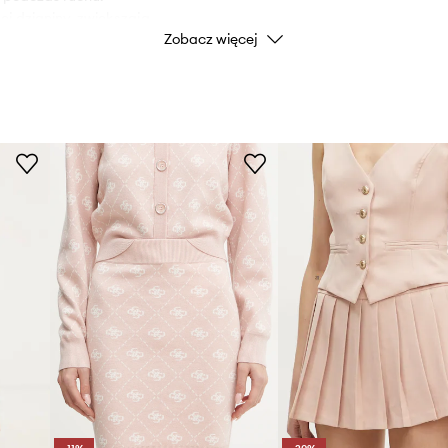
ej dzianiny, zwiększają
Zobacz więcej
a.
Marka
iami.
Producent
ID Produktu