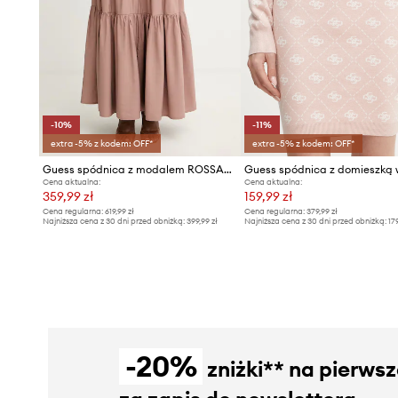
-10%
-11%
extra -5% z kodem: OFF*
extra -5% z kodem: OFF*
Guess spódnica z modalem ROSSANA
Cena aktualna:
Cena aktualna:
359,99 zł
159,99 zł
Cena regularna:
619,99 zł
Cena regularna:
379,99 zł
Najniższa cena z 30 dni przed obniżką:
399,99 zł
Najniższa cena z 30 dni przed obniżką:
17
-20%
zniżki** na pierws