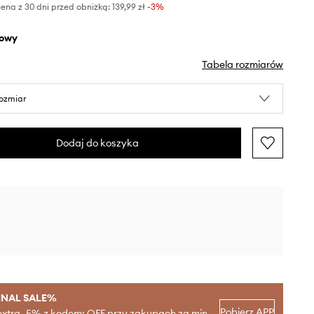
ena z 30 dni przed obniżką:
139,99 zł
 -3%
żowy
Tabela rozmiarów
rozmiar
Dodaj do koszyka
INAL SALE%
Pobierz APP
extra -5% z kodem: OFF przy zakupach za min.