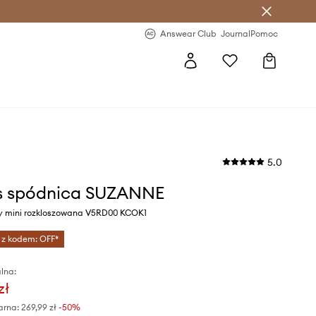
letter >
Regularne nowości >
Answear Club
Journal
Pomoc
5.0
s spódnica SUZANNE
wy mini rozkloszowana V5RD00 KCOK1
 z kodem: OFF*
lna:
zł
arna:
269,99 zł
-50%