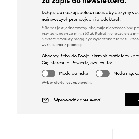
za zapis do newslettera.
Dołącz do naszej społeczności, aby otrzymywać
najnowszych promocjach i produktach.
**Rabat jest jednorazowy, obejmuje nieprzecenione pro
przy zakupach za min. 350 zł. Rabat nie łączy się z i
niektóre produkty mogą być wyłączone z rabatu. Szcze
wykluczenia z promocji
.
Chcemy, żeby do Twojej skrzynki trafiało tylko 
Cię interesuje. Powiedz, czy jest to:
Moda damska
Moda męsk
Wybór oferty jest opcjonalny