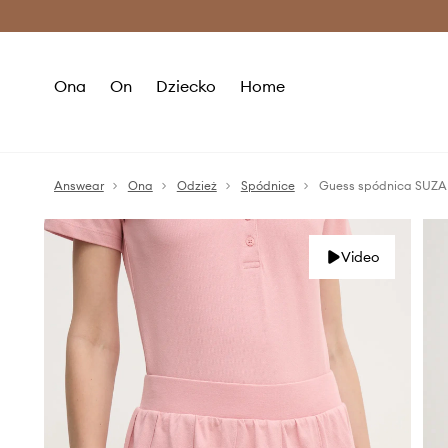
Premium Fashion Benefits >
O
Ona
On
Dziecko
Home
Answear
Ona
Odzież
Spódnice
Guess spódnica SUZ
Video