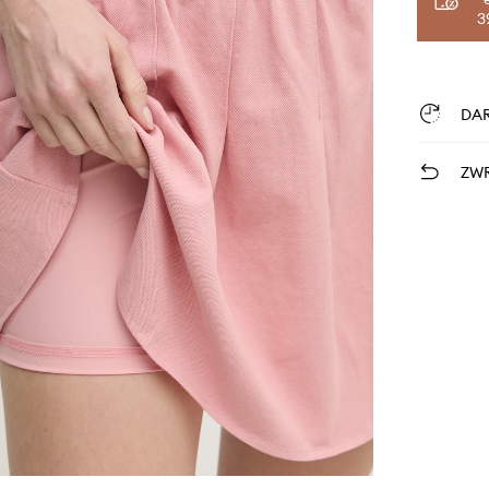
3
DA
ZWR