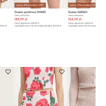
extra -5% z kodem: OFF*
extra -5% z kodem: OFF*
Guess spódnica SHARI
Guess SARAH
Cena aktualna:
Cena aktualna:
189,99 zł
154,99 zł
Cena regularna:
299,99 zł
Cena regularna:
269,99 zł
99,99 zł
Najniższa cena z 30 dni przed obniżką:
209,99 zł
Najniższa cena z 30 dni przed obniżką