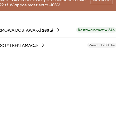
99 zł. W appce masz extra -10%!
RMOWA DOSTAWA od
280 zł
Dostawa nawet w 24h
OTY I REKLAMACJE
Zwrot do 30 dni