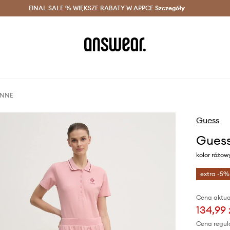
szczędzaj z Answear Club >
FINAL SALE % WIĘKSZE RABATY W APPCE
Dostawa nawet w 24h >
Szczegóły
News
ANNE
Guess
Gues
kolor różo
extra -5%
Cena aktua
134,99 
Cena regul