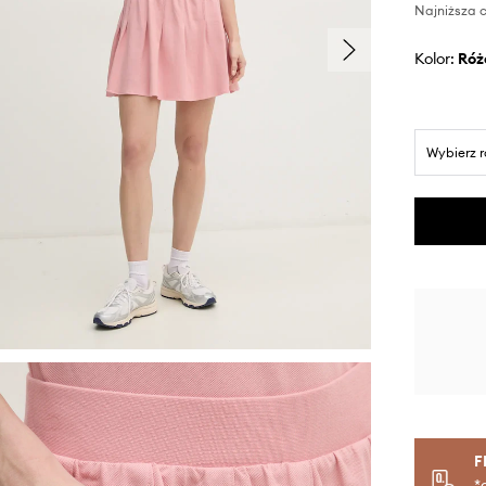
Najniższa c
Kolor:
ró
Wybierz 
F
*