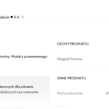
ukcie
5.0
1
CECHY PRODUKTU
zianiny. Model z przewiewnego
Długość fasonu
DANE PRODUKTU
iecznych dla zdrowia
kobójczych czy nawozów
Kod producenta
V
Kolor
ę podczas ruchu.