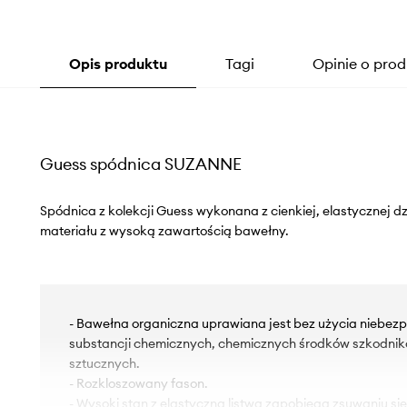
Opis produktu
Tagi
Opinie o prod
Guess spódnica SUZANNE
Spódnica z kolekcji Guess wykonana z cienkiej, elastycznej d
materiału z wysoką zawartością bawełny.
- Bawełna organiczna uprawiana jest bez użycia niebezp
substancji chemicznych, chemicznych środków szkodni
sztucznych.
- Rozkloszowany fason.
- Wysoki stan z elastyczną listwą zapobiega zsuwaniu si