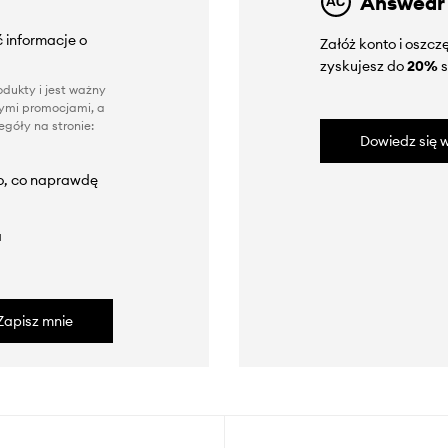
Answear
 informacje o
Załóż konto i oszc
zyskujesz do
20%
s
dukty i jest ważny
nnymi promocjami, a
góły na stronie:
Dowiedz się w
to, co naprawdę
a
Zapisz mnie