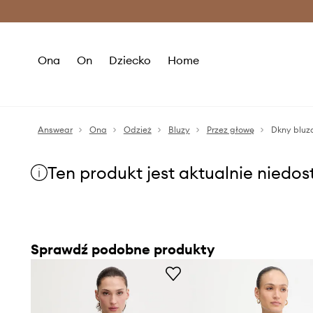
Premium Fashion Benefits >
O
Ona
On
Dziecko
Home
Answear
Ona
Odzież
Bluzy
Przez głowę
Dkny bluz
Ten produkt jest aktualnie niedo
Sprawdź podobne produkty