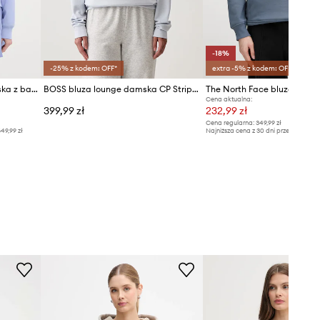
-18%
-25% z kodem: OFF*
extra -5% z kodem: OFF*
Lacoste bluza oversize damska z bawełną
BOSS bluza lounge damska CP Stripe Hoodie
The North Face bluza Drew
Cena aktualna:
399,99 zł
232,99 zł
Cena regularna:
349,99 zł
49,99 zł
Najniższa cena z 30 dni przed obniżką