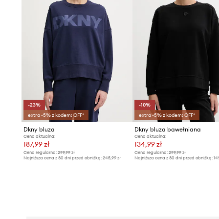
-23%
-10%
extra -5% z kodem: OFF*
extra -5% z kodem: OFF*
Dkny bluza
Dkny bluza bawełniana
Cena aktualna:
Cena aktualna:
187,99 zł
134,99 zł
Cena regularna:
299,99 zł
Cena regularna:
299,99 zł
Najniższa cena z 30 dni przed obniżką:
245,99 zł
Najniższa cena z 30 dni przed obniżką:
14