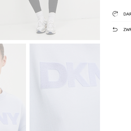
DA
ZWR