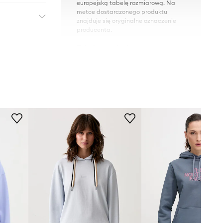
europejską tabelę rozmiarową. Na
metce dostarczonego produktu
znajduje się oryginalne oznaczenie
producenta.
Tabela rozmiarów