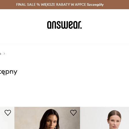
szczędzaj z Answear Club >
FINAL SALE % WIĘKSZE RABATY W APPCE
Dostawa nawet w 24h >
Szczegóły
News
a
stępny