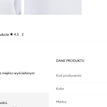
ukcie
4.5
2
DANE PRODUKTU
l z miękko wyściełanym
Kod producenta
.
Kolor
Marka
ości.