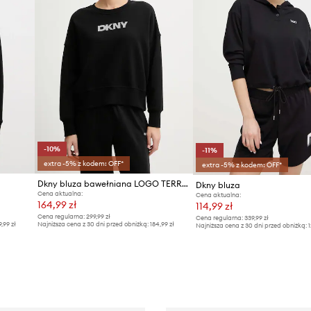
-10%
-11%
extra -5% z kodem: OFF*
extra -5% z kodem: OFF*
Dkny bluza bawełniana LOGO TERRY
Dkny bluza
Cena aktualna:
Cena aktualna:
164,99 zł
114,99 zł
Cena regularna:
299,99 zł
Cena regularna:
339,99 zł
9,99 zł
Najniższa cena z 30 dni przed obniżką:
184,99 zł
Najniższa cena z 30 dni przed obniżką:
1