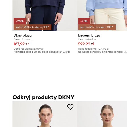
-23%
-21%
extra -5% z kodem: OFF*
extra -5% z kodem: OFF*
Dkny bluza
Iceberg bluza
Cena aktualna:
Cena aktualna:
187,99 zł
599,99 zł
Cena regularna:
299,99 zł
Cena regularna:
1079,90 zł
Najniższa cena z 30 dni przed obniżką:
245,99 zł
Najniższa cena z 30 dni przed obniżką:
75
Odkryj produkty DKNY