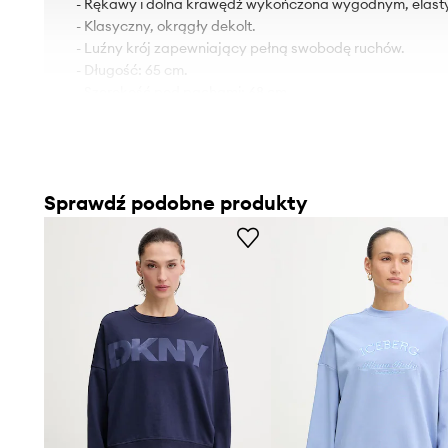
- Rękawy i dolna krawędź wykończona wygodnym, elas
- Klasyczny, okrągły dekolt.
- Luźny krój zapewniający pełną swobodę ruchów.
- Długość: 65 cm.
- Szerokość pod pachami: 68 cm.
- Wymiary podane dla rozmiaru: S.
Sprawdź podobne produkty