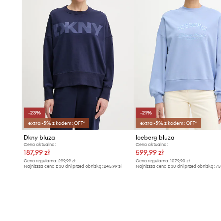
-23%
-21%
extra -5% z kodem: OFF*
extra -5% z kodem: OFF*
Dkny bluza
Iceberg bluza
Cena aktualna:
Cena aktualna:
187,99 zł
599,99 zł
Cena regularna:
299,99 zł
Cena regularna:
1079,90 zł
Najniższa cena z 30 dni przed obniżką:
245,99 zł
Najniższa cena z 30 dni przed obniżką:
75