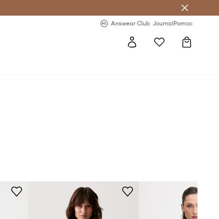
letter >
Regularne nowości >
Answear Club
Journal
Pomoc