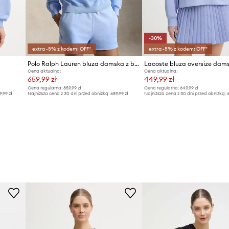
-30%
extra -5% z kodem: OFF*
extra -5% z kodem: OFF*
Polo Ralph Lauren bluza damska z bawełną ISLAND FLC-KNT-SWEATSHIRT
Cena aktualna:
Cena aktualna:
659,99 zł
449,99 zł
Cena regularna:
859,99 zł
Cena regularna:
649,99 zł
9,99 zł
Najniższa cena z 30 dni przed obniżką:
689,99 zł
Najniższa cena z 30 dni przed obniżką:
6